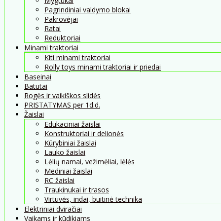
Mygtukai
Pagrindiniai valdymo blokai
Pakrovėjai
Ratai
Reduktoriai
Minami traktoriai
Kiti minami traktoriai
Rolly toys minami traktoriai ir priedai
Baseinai
Batutai
Rogės ir vaikiškos slidės
PRISTATYMAS per 1d.d.
Žaislai
Edukaciniai žaislai
Konstruktoriai ir delionės
Kūrybiniai žaislai
Lauko žaislai
Lėlių namai, vežimėliai, lėlės
Mediniai žaislai
RC žaislai
Traukinukai ir trasos
Virtuvės, indai, buitinė technika
Elektriniai dviračiai
Vaikams ir kūdikiams