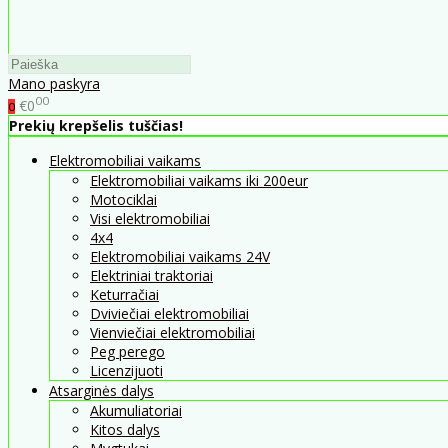
Mano paskyra
00
€0
0
Prekių krepšelis tuščias!
Elektromobiliai vaikams
Elektromobiliai vaikams iki 200eur
Motociklai
Visi elektromobiliai
4x4
Elektromobiliai vaikams 24V
Elektriniai traktoriai
Keturračiai
Dviviečiai elektromobiliai
Vienviečiai elektromobiliai
Peg perego
Licenzijuoti
Atsarginės dalys
Akumuliatoriai
Kitos dalys