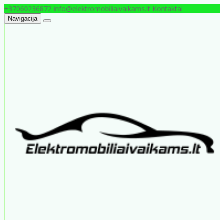
+37060236872
info@elektromobiliaivaikams.lt
Kontaktai
Navigacija