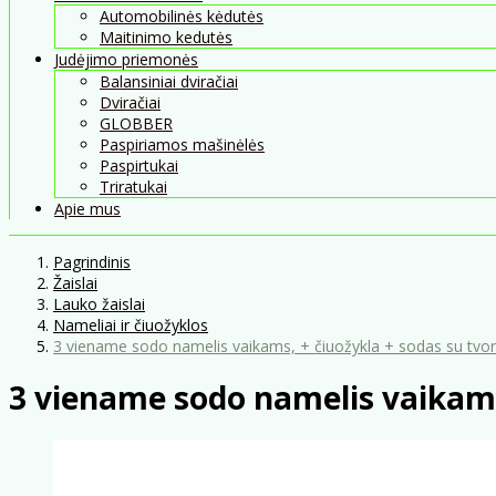
Automobilinės kėdutės
Maitinimo kedutės
Judėjimo priemonės
Balansiniai dviračiai
Dviračiai
GLOBBER
Paspiriamos mašinėlės
Paspirtukai
Triratukai
Apie mus
Pagrindinis
Žaislai
Lauko žaislai
Nameliai ir čiuožyklos
3 viename sodo namelis vaikams, + čiuožykla + sodas su tvor
3 viename sodo namelis vaikams,