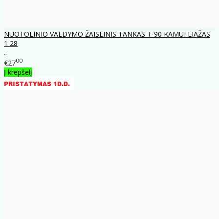
NUOTOLINIO VALDYMO ŽAISLINIS TANKAS T-90 KAMUFLIAŽAS
1 28
..
00
€27
Į krepšelį