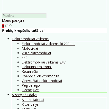
Mano paskyra
00
€0
0
Prekių krepšelis tuščias!
Elektromobiliai vaikams
Elektromobiliai vaikams iki 200eur
Motociklai
Visi elektromobiliai
4x4
Elektromobiliai vaikams 24V
Elektriniai traktoriai
Keturračiai
Dviviečiai elektromobiliai
Vienviečiai elektromobiliai
Peg perego
Licenzijuoti
Atsarginės dalys
Akumuliatoriai
Kitos dalys
Mygtukai