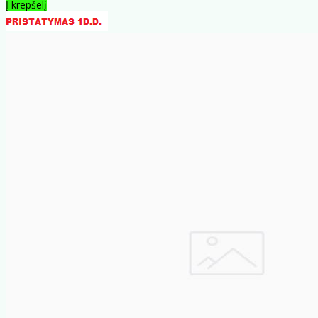
Į krepšelį