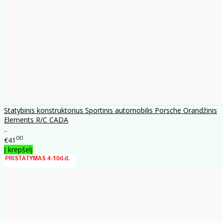
Statybinis konstruktorius Sportinis automobilis Porsche Orandžinis
Elements R/C CADA
..
00
€41
Į krepšelį