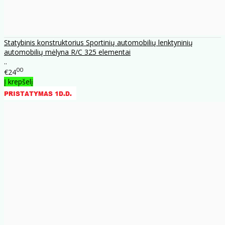
Statybinis konstruktorius Sportinių automobilių lenktyninių
automobilių mėlyna R/C 325 elementai
..
00
€24
Į krepšelį