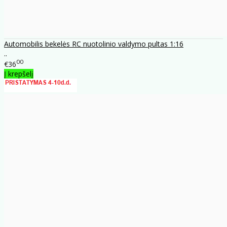
Automobilis bekelės RC nuotolinio valdymo pultas 1:16
..
00
€36
Į krepšelį