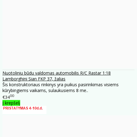
Nuotoliniu būdu valdomas automobilis R/C Rastar 1:18
Lamborghini Sian FKP 37, žalias
Šis konstruktoriaus rinkinys yra puikus pasirinkimas visiems
kūrybingiems vaikams, sulaukusiems 8 me..
00
€34
Į krepšelį