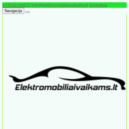
+37060236872
info@elektromobiliaivaikams.lt
Kontaktai
Navigacija