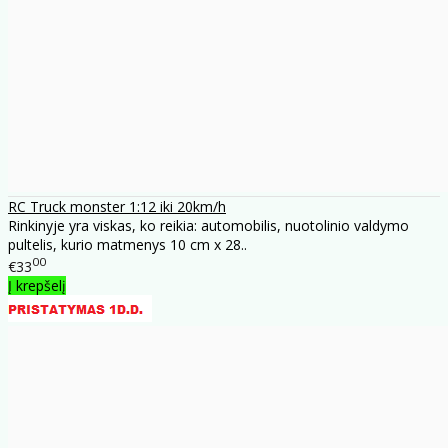
RC Truck monster 1:12 iki 20km/h
Rinkinyje yra viskas, ko reikia: automobilis, nuotolinio valdymo
pultelis, kurio matmenys 10 cm x 28..
00
€33
Į krepšelį