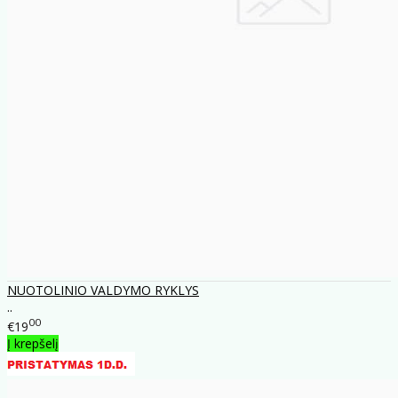
NUOTOLINIO VALDYMO RYKLYS
..
00
€19
Į krepšelį