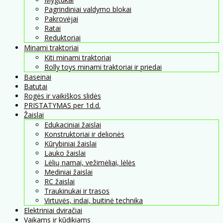
Pagrindiniai valdymo blokai
Pakrovėjai
Ratai
Reduktoriai
Minami traktoriai
Kiti minami traktoriai
Rolly toys minami traktoriai ir priedai
Baseinai
Batutai
Rogės ir vaikiškos slidės
PRISTATYMAS per 1d.d.
Žaislai
Edukaciniai žaislai
Konstruktoriai ir delionės
Kūrybiniai žaislai
Lauko žaislai
Lėlių namai, vežimėliai, lėlės
Mediniai žaislai
RC žaislai
Traukinukai ir trasos
Virtuvės, indai, buitinė technika
Elektriniai dviračiai
Vaikams ir kūdikiams