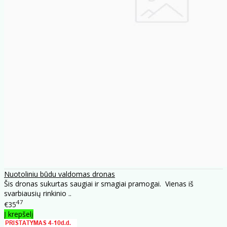
Nuotoliniu būdu valdomas dronas
Šis dronas sukurtas saugiai ir smagiai pramogai. Vienas iš
svarbiausių rinkinio ..
47
€35
Į krepšelį