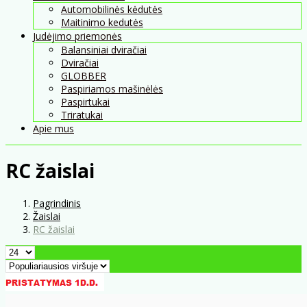
Automobilinės kėdutės
Maitinimo kedutės
Judėjimo priemonės
Balansiniai dviračiai
Dviračiai
GLOBBER
Paspiriamos mašinėlės
Paspirtukai
Triratukai
Apie mus
RC žaislai
Pagrindinis
Žaislai
RC žaislai