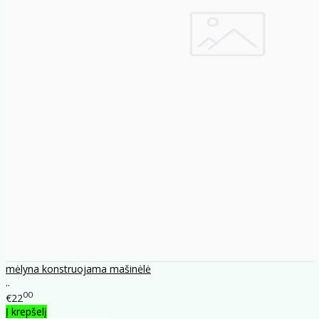
mėlyna konstruojama mašinėlė
..
00
€22
Į krepšelį