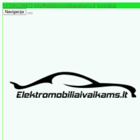
+37060236872
info@elektromobiliaivaikams.lt
Kontaktai
Navigacija