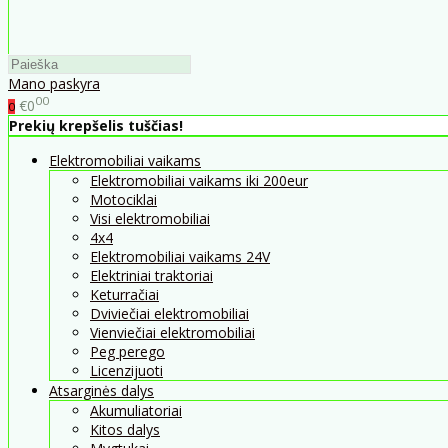
Mano paskyra
00
€0
0
Prekių krepšelis tuščias!
Elektromobiliai vaikams
Elektromobiliai vaikams iki 200eur
Motociklai
Visi elektromobiliai
4x4
Elektromobiliai vaikams 24V
Elektriniai traktoriai
Keturračiai
Dviviečiai elektromobiliai
Vienviečiai elektromobiliai
Peg perego
Licenzijuoti
Atsarginės dalys
Akumuliatoriai
Kitos dalys