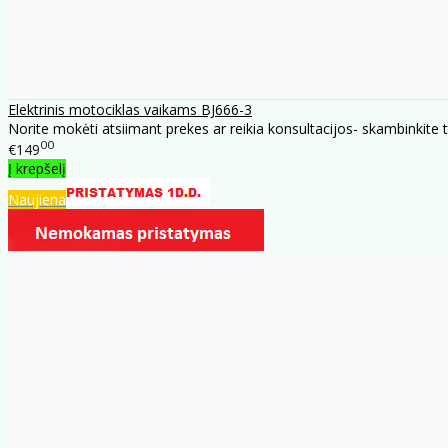
Elektrinis motociklas vaikams BJ666-3
Norite mokėti atsiimant prekes ar reikia konsultacijos- skambinkite 
00
€149
Į krepšelį
Naujiena