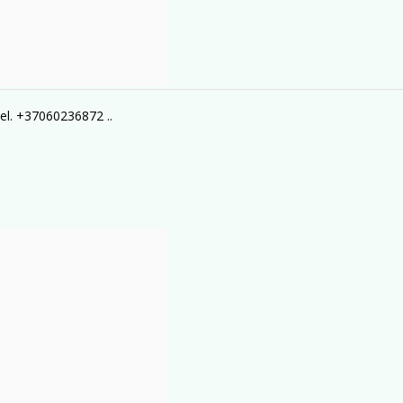
tel. +37060236872 ..