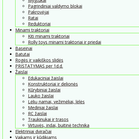
Mygtukai
Pagrindiniai valdymo blokai
Pakrovėjai
Ratai
Reduktoriai
Minami traktoriai
Kiti minami traktoriai
Rolly toys minami traktoriai ir priedai
Baseinai
Batutai
Rogės ir vaikiškos slidės
PRISTATYMAS per 1d.d.
Žaislai
Edukaciniai žaislai
Konstruktoriai ir delionės
Kūrybiniai žaislai
Lauko žaislai
Lėlių namai, vežimėliai, lėlės
Mediniai žaislai
RC žaislai
Traukinukai ir trasos
Virtuvės, indai, buitinė technika
Elektriniai dviračiai
Vaikams ir kūdikiams