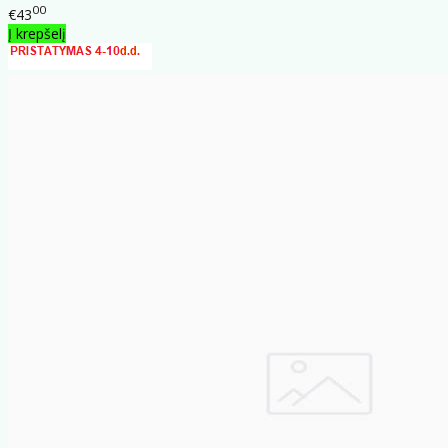
00
€43
Į krepšelį