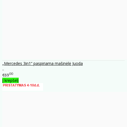
„Mercedes 3in1“ paspiriama mašinėlė Juoda
..
00
€69
Į krepšelį