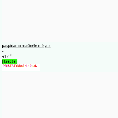
paspiriama mašinėle mėlyna
..
00
€17
Į krepšelį