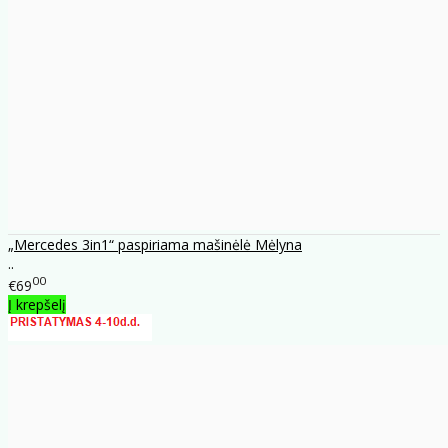
„Mercedes 3in1“ paspiriama mašinėlė Mėlyna
..
00
€69
Į krepšelį