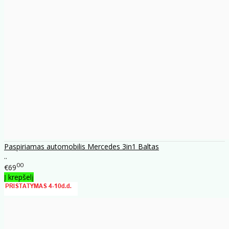
Paspiriamas automobilis Mercedes 3in1 Baltas
..
00
€69
Į krepšelį