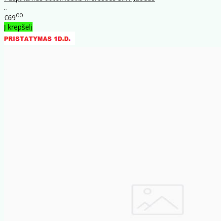
..
00
€69
Į krepšelį