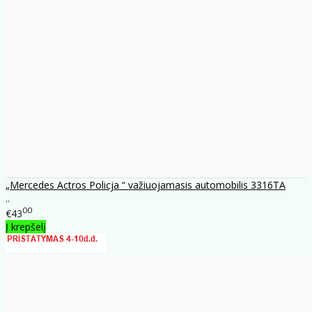
„Mercedes Actros Policja “ važiuojamasis automobilis 3316TA
..
00
€43
Į krepšelį