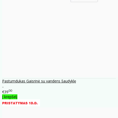
Pastumdukas Gaisrinė su vandens šaudyklę
..
00
€39
Į krepšelį