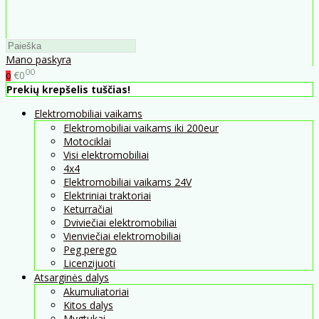
Mano paskyra
00
€0
0
Prekių krepšelis tuščias!
Elektromobiliai vaikams
Elektromobiliai vaikams iki 200eur
Motociklai
Visi elektromobiliai
4x4
Elektromobiliai vaikams 24V
Elektriniai traktoriai
Keturračiai
Dviviečiai elektromobiliai
Vienviečiai elektromobiliai
Peg perego
Licenzijuoti
Atsarginės dalys
Akumuliatoriai
Kitos dalys
Mygtukai