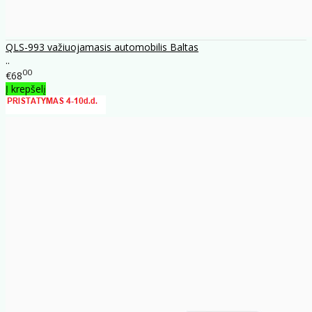
QLS-993 važiuojamasis automobilis Baltas
..
00
€68
Į krepšelį