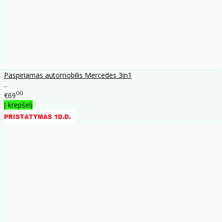
Paspiriamas automobilis Mercedes 3in1
..
00
€69
Į krepšelį