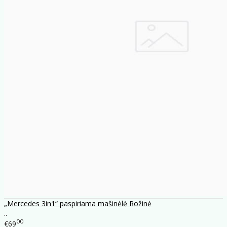
„Mercedes 3in1“ paspiriama mašinėlė Rožinė
..
00
€69