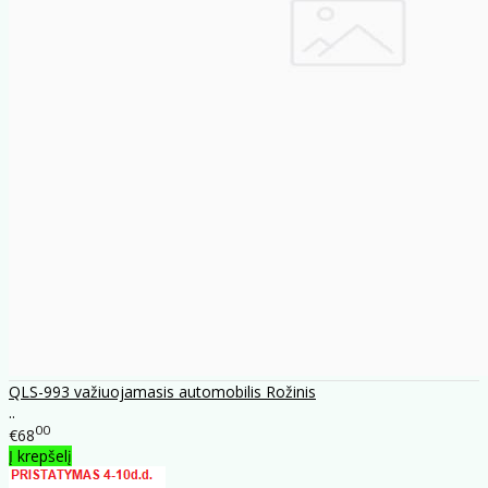
QLS-993 važiuojamasis automobilis Rožinis
..
00
€68
Į krepšelį