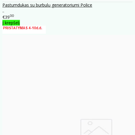
Pastumdukas su burbulų generatoriumi Police
..
00
€39
Į krepšelį