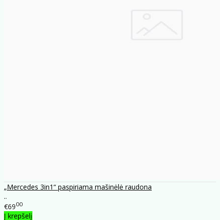
„Mercedes 3in1“ paspiriama mašinėlė raudona
..
00
€69
Į krepšelį