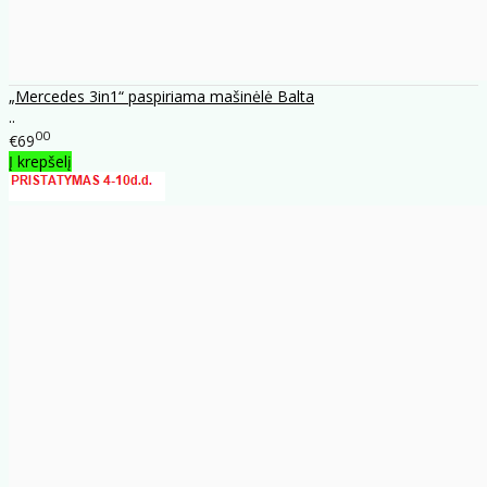
„Mercedes 3in1“ paspiriama mašinėlė Balta
..
00
€69
Į krepšelį