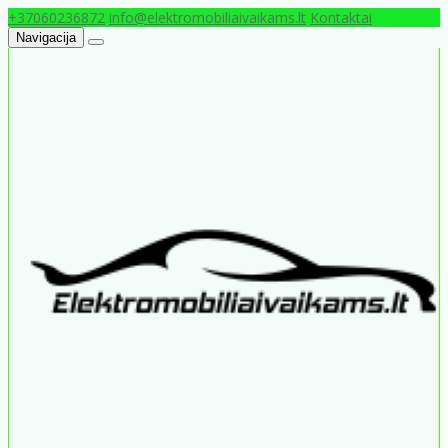
+37060236872
info@elektromobiliaivaikams.lt
Kontaktai
Navigacija