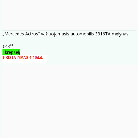
„Mercedes Actros“ važiuojamasis automobilis 3316TA mėlynas
..
00
€43
Į krepšelį