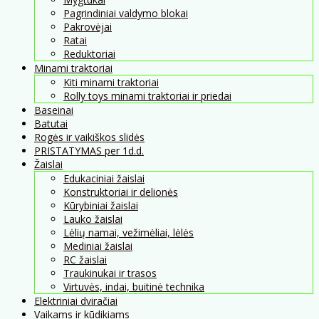
Pagrindiniai valdymo blokai
Pakrovėjai
Ratai
Reduktoriai
Minami traktoriai
Kiti minami traktoriai
Rolly toys minami traktoriai ir priedai
Baseinai
Batutai
Rogės ir vaikiškos slidės
PRISTATYMAS per 1d.d.
Žaislai
Edukaciniai žaislai
Konstruktoriai ir delionės
Kūrybiniai žaislai
Lauko žaislai
Lėlių namai, vežimėliai, lėlės
Mediniai žaislai
RC žaislai
Traukinukai ir trasos
Virtuvės, indai, buitinė technika
Elektriniai dviračiai
Vaikams ir kūdikiams