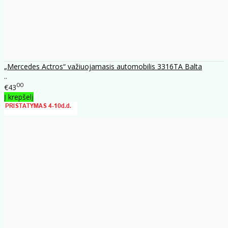
„Mercedes Actros“ važiuojamasis automobilis 3316TA Balta
..
00
€43
Į krepšelį