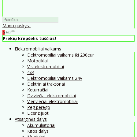
Mano paskyra
00
€0
0
Prekių krepšelis tuščias!
Elektromobiliai vaikams
Elektromobiliai vaikams iki 200eur
Motociklai
Visi elektromobiliai
4x4
Elektromobiliai vaikams 24V
Elektriniai traktoriai
Keturračiai
Dviviečiai elektromobiliai
Vienviečiai elektromobiliai
Peg perego
Licenzijuoti
Atsarginės dalys
Akumuliatoriai
Kitos dalys
Mygtukai