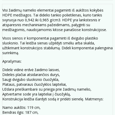
Visi žaidimų namelio elementai pagaminti iš aukštos kokybės
HDPE medžiagos. Tai didelio tankio polietilenas, kurio tankis
svyruoja nuo 0,942 iki 0,965 g/cm3. HDPE yra lankstesnis ir
atsparesnis mechaniniams pažeidimams, palyginti su
medžiagomis, naudojamomis kitose panašiose konstrukcijose.
Visos sienos ir komponentai pagaminti iš dvigubo plastiko
sluoksnio. Tai leidžia sienas užpildyti smėliu arba skalda,
užtikrinant konstrukcijos stabilumą. Dideli komponentai palengvina
surinkimą.
Aprašymas:
Didelė vidinė erdvė žaidimo laisvei,
Didelės plačiai atsidarančios durys,
Saugi dvigubo sluoksnio čiuožykla,
Plataus, patvaraus čiuožyklos laipteliai,
Uždara prieškambarė su prieiga prie žaidimų namelio,
Aptvertame sode yra laipteliai į čiuožyklą,
Konstrukcija leidžia išardyti sodą ir pridėti sienelę. Matmenys:
Namo aukštis: 119 cm,
Bendras ilgis: 187 cm,