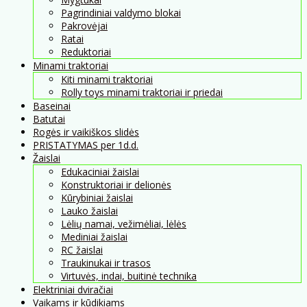
Pagrindiniai valdymo blokai
Pakrovėjai
Ratai
Reduktoriai
Minami traktoriai
Kiti minami traktoriai
Rolly toys minami traktoriai ir priedai
Baseinai
Batutai
Rogės ir vaikiškos slidės
PRISTATYMAS per 1d.d.
Žaislai
Edukaciniai žaislai
Konstruktoriai ir delionės
Kūrybiniai žaislai
Lauko žaislai
Lėlių namai, vežimėliai, lėlės
Mediniai žaislai
RC žaislai
Traukinukai ir trasos
Virtuvės, indai, buitinė technika
Elektriniai dviračiai
Vaikams ir kūdikiams