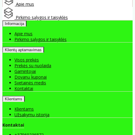
Apie mus
Pirkimo sąlygos ir taisyklės
Informacija
Apie mus
Pirkimo sąlygos ir taisyklės
Klientų aptarnavimas
Visos prekės
Prekės su nuolaida
Gamintojai
Dovanų kuponai
Svetainės medis
Kontaktai
Klientams
Klientams
Užsakymų istorija
Kontaktai
+37060236872