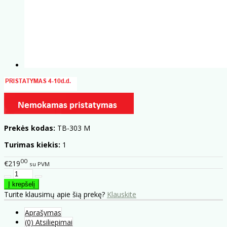
Prekės kodas:
TB-303 M
Turimas kiekis:
1
00
€219
su PVM
Turite klausimų apie šią prekę?
Klauskite
Aprašymas
(0) Atsiliepimai