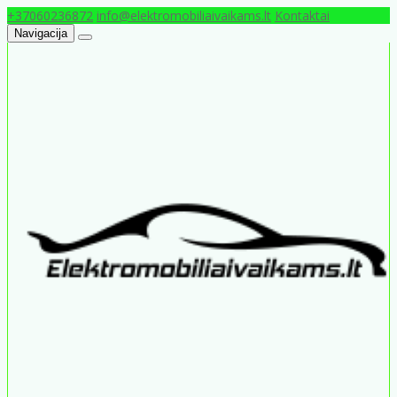
+37060236872
info@elektromobiliaivaikams.lt
Kontaktai
Navigacija