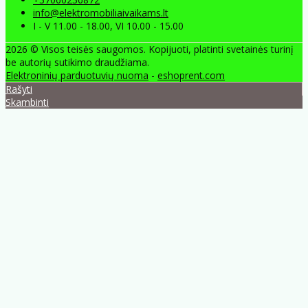
info@elektromobiliaivaikams.lt
I - V 11.00 - 18.00, VI 10.00 - 15.00
2026 © Visos teisės saugomos. Kopijuoti, platinti svetainės turinį
be autorių sutikimo draudžiama.
Elektroninių parduotuvių nuoma
-
eshoprent.com
Rašyti
Skambinti