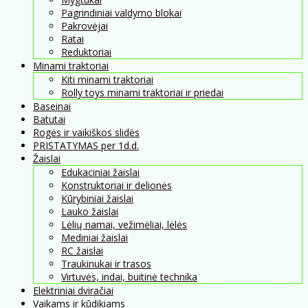
Pagrindiniai valdymo blokai
Pakrovėjai
Ratai
Reduktoriai
Minami traktoriai
Kiti minami traktoriai
Rolly toys minami traktoriai ir priedai
Baseinai
Batutai
Rogės ir vaikiškos slidės
PRISTATYMAS per 1d.d.
Žaislai
Edukaciniai žaislai
Konstruktoriai ir delionės
Kūrybiniai žaislai
Lauko žaislai
Lėlių namai, vežimėliai, lėlės
Mediniai žaislai
RC žaislai
Traukinukai ir trasos
Virtuvės, indai, buitinė technika
Elektriniai dviračiai
Vaikams ir kūdikiams