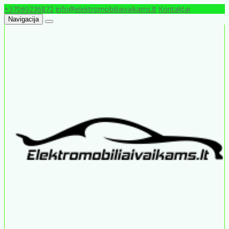
+37060236872
info@elektromobiliaivaikams.lt
Kontaktai
Navigacija