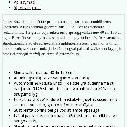
Aprašymas
(0) Atsiliepimai
4baby Enzo-fix autokėdutė priklauso naujos kartos automobilinėms
kėdutėms, kurios atitinka griežčiausius I-SIZE saugos standarto
reikalavimus. Tai garantuoja aukščiausią apsaugą vaikui nuo 40 iki 150 cm
ūgio. Enzo-fix yra integruotas su pasukamu pagrindu su Isofix sistema bei
stabilizuojančia kojele su specialiais indikatoriais teisingam montavimui.
360 laipsnių sukimosi funkcija leidžia lengvai pakeisti važiavimo kryptį ir
patogiai prisegti mažylį ar išimti iš automobilio.
Skirta vaikams nuo 40 iki 150 cm.
Atitinka griežtą I-size saugumo standartą.
Automobilinė kėdutė Enzo-Fix I-size yra suderinama su
naujausiu R129 standartu, kuris garantuoja aukščiausią
saugumo lygį.
Kiekviena „I-Size“ kėdutė turi išlaikyti griežtus susidūrimo
testus – priekinio, galinio ir šoninio smūgio.
Sustiprinta šoninė bei galvos atramos apsauga.
Labai paprastas tvirtinimas IsoFix sistema, nereikia segti
saugos diržų.
Stabilizuojanti atrama suteikia galimybę patogiai pasukti