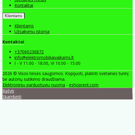
Kontaktai
Klientams
Klientams
Užsakymų istorija
Kontaktai
+37060236872
info@elektromobiliaivaikams.lt
I - V 11.00 - 18.00, VI 10.00 - 15.00
2026 © Visos teisės saugomos. Kopijuoti, platinti svetainės turinį
be autorių sutikimo draudžiama.
Elektroninių parduotuvių nuoma
-
eshoprent.com
Rašyti
Skambinti