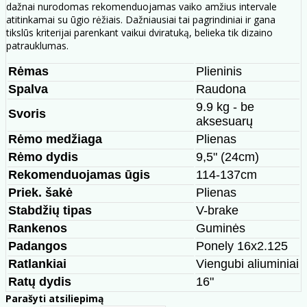
dažnai nurodomas rekomenduojamas vaiko amžius intervale
atitinkamai su ūgio rėžiais. Dažniausiai tai pagrindiniai ir gana
tikslūs kriterijai parenkant vaikui dviratuką, belieka tik dizaino
patrauklumas.
Rėmas
Plieninis
Spalva
Raudona
9.9 kg - be
Svoris
aksesuarų
Rėmo medžiaga
Plienas
Rėmo dydis
9,5" (24cm)
Rekomenduojamas ūgis
114-137cm
Priek. šakė
Plienas
Stabdžių tipas
V-brake
Rankenos
Guminės
Padangos
Ponely 16x2.125
Ratlankiai
Viengubi aliuminiai
Ratų dydis
16"
Parašyti atsiliepimą