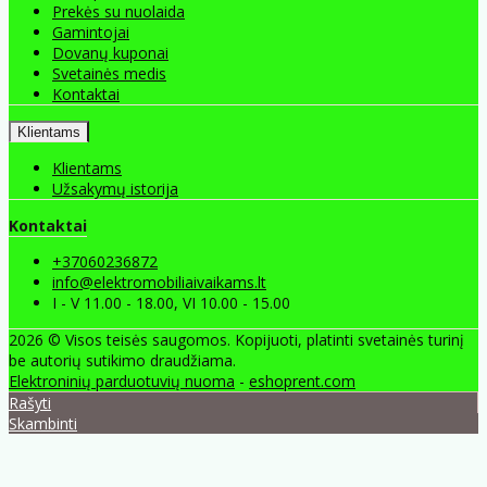
Prekės su nuolaida
Gamintojai
Dovanų kuponai
Svetainės medis
Kontaktai
Klientams
Klientams
Užsakymų istorija
Kontaktai
+37060236872
info@elektromobiliaivaikams.lt
I - V 11.00 - 18.00, VI 10.00 - 15.00
2026 © Visos teisės saugomos. Kopijuoti, platinti svetainės turinį
be autorių sutikimo draudžiama.
Elektroninių parduotuvių nuoma
-
eshoprent.com
Rašyti
Skambinti