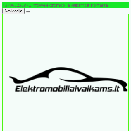
+37060236872
info@elektromobiliaivaikams.lt
Kontaktai
Navigacija