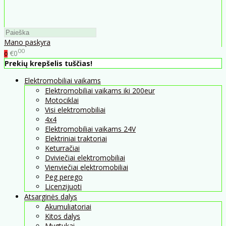
Mano paskyra
00
€0
0
Prekių krepšelis tuščias!
Elektromobiliai vaikams
Elektromobiliai vaikams iki 200eur
Motociklai
Visi elektromobiliai
4x4
Elektromobiliai vaikams 24V
Elektriniai traktoriai
Keturračiai
Dviviečiai elektromobiliai
Vienviečiai elektromobiliai
Peg perego
Licenzijuoti
Atsarginės dalys
Akumuliatoriai
Kitos dalys
Mygtukai