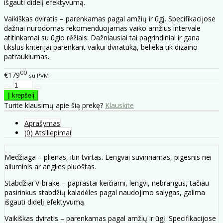
išgauti didelį efektyvumą.
Vaikiškas dviratis – parenkamas pagal amžių ir ūgį. Specifikacijose
dažnai nurodomas rekomenduojamas vaiko amžius intervale
atitinkamai su ūgio rėžiais. Dažniausiai tai pagrindiniai ir gana
tikslūs kriterijai parenkant vaikui dviratuką, belieka tik dizaino
patrauklumas.
00
€179
su PVM
Turite klausimų apie šią prekę?
Klauskite
Aprašymas
(0) Atsiliepimai
Medžiaga – plienas, itin tvirtas. Lengvai suvirinamas, pigesnis nei
aliuminis ar anglies pluoštas.
Stabdžiai V-brake – paprastai keičiami, lengvi, nebrangūs, tačiau
pasirinkus stabdžių kaladėles pagal naudojimo salygas, galima
išgauti didelį efektyvumą.
Vaikiškas dviratis – parenkamas pagal amžių ir ūgį. Specifikacijose