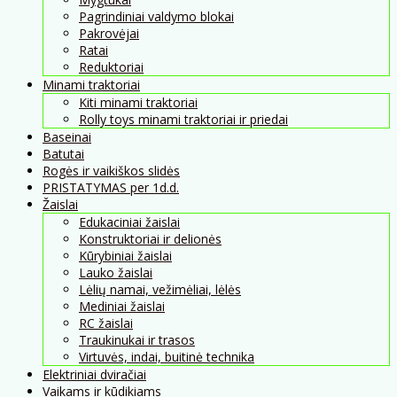
Pagrindiniai valdymo blokai
Pakrovėjai
Ratai
Reduktoriai
Minami traktoriai
Kiti minami traktoriai
Rolly toys minami traktoriai ir priedai
Baseinai
Batutai
Rogės ir vaikiškos slidės
PRISTATYMAS per 1d.d.
Žaislai
Edukaciniai žaislai
Konstruktoriai ir delionės
Kūrybiniai žaislai
Lauko žaislai
Lėlių namai, vežimėliai, lėlės
Mediniai žaislai
RC žaislai
Traukinukai ir trasos
Virtuvės, indai, buitinė technika
Elektriniai dviračiai
Vaikams ir kūdikiams