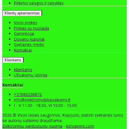
Pirkimo sąlygos ir taisyklės
Klientų aptarnavimas
Visos prekės
Prekės su nuolaida
Gamintojai
Dovanų kuponai
Svetainės medis
Kontaktai
Klientams
Klientams
Užsakymų istorija
Kontaktai
+37060236872
info@elektromobiliaivaikams.lt
I - V 11.00 - 18.00, VI 10.00 - 15.00
2026 © Visos teisės saugomos. Kopijuoti, platinti svetainės turinį
be autorių sutikimo draudžiama.
Elektroninių parduotuvių nuoma
-
eshoprent.com