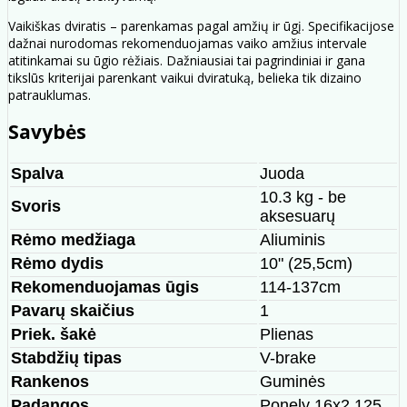
Vaikiškas dviratis – parenkamas pagal amžių ir ūgį. Specifikacijose
dažnai nurodomas rekomenduojamas vaiko amžius intervale
atitinkamai su ūgio rėžiais. Dažniausiai tai pagrindiniai ir gana
tikslūs kriterijai parenkant vaikui dviratuką, belieka tik dizaino
patrauklumas.
Savybės
Spalva
Juoda
10.3 kg - be
Svoris
aksesuarų
Rėmo medžiaga
Aliuminis
Rėmo dydis
10" (25,5cm)
Rekomenduojamas ūgis
114-137cm
Pavarų skaičius
1
Priek. šakė
Plienas
Stabdžių tipas
V-brake
Rankenos
Guminės
Padangos
Ponely 16x2.125