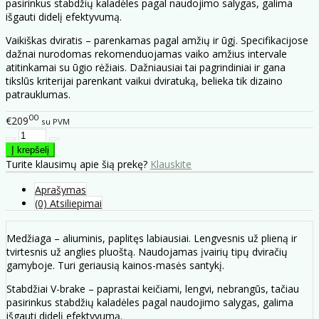
pasirinkus stabdžių kaladėles pagal naudojimo salygas, galima
išgauti didelį efektyvumą.
Vaikiškas dviratis – parenkamas pagal amžių ir ūgį. Specifikacijose
dažnai nurodomas rekomenduojamas vaiko amžius intervale
atitinkamai su ūgio rėžiais. Dažniausiai tai pagrindiniai ir gana
tikslūs kriterijai parenkant vaikui dviratuką, belieka tik dizaino
patrauklumas.
00
€209
su PVM
Turite klausimų apie šią prekę?
Klauskite
Aprašymas
(0) Atsiliepimai
Medžiaga – aliuminis, paplitęs labiausiai. Lengvesnis už plieną ir
tvirtesnis už anglies pluoštą. Naudojamas įvairių tipų dviračių
gamyboje. Turi geriausią kainos-masės santykį.
Stabdžiai V-brake – paprastai keičiami, lengvi, nebrangūs, tačiau
pasirinkus stabdžių kaladėles pagal naudojimo salygas, galima
išgauti didelį efektyvumą.