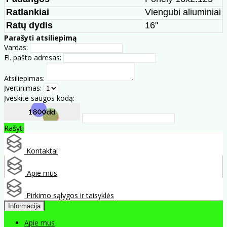
Ratlankiai
Viengubi aliuminiai
Ratų dydis
16"
Parašyti atsiliepimą
Vardas:
El. pašto adresas:
Atsiliepimas:
Įvertinimas:
Įveskite saugos kodą:
Rašyti
Kontaktai
Apie mus
Pirkimo sąlygos ir taisyklės
Informacija
Apie mus