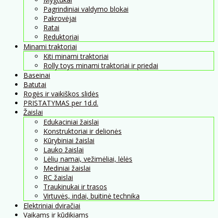
Pagrindiniai valdymo blokai
Pakrovėjai
Ratai
Reduktoriai
Minami traktoriai
Kiti minami traktoriai
Rolly toys minami traktoriai ir priedai
Baseinai
Batutai
Rogės ir vaikiškos slidės
PRISTATYMAS per 1d.d.
Žaislai
Edukaciniai žaislai
Konstruktoriai ir delionės
Kūrybiniai žaislai
Lauko žaislai
Lėlių namai, vežimėliai, lėlės
Mediniai žaislai
RC žaislai
Traukinukai ir trasos
Virtuvės, indai, buitinė technika
Elektriniai dviračiai
Vaikams ir kūdikiams