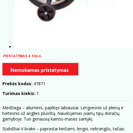
Prekės kodas:
47871
Turimas kiekis:
1
Medžiaga – aliuminis, paplitęs labiausiai. Lengvesnis už plieną ir
tvirtesnis už anglies pluoštą. Naudojamas įvairių tipų dviračių
gamyboje. Turi geriausią kainos-masės santykį.
Stabdžiai V-brake – paprastai keičiami, lengvi, nebrangūs, tačiau