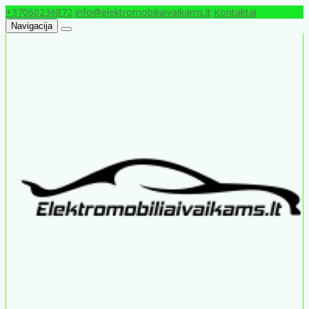
+37060236872
info@elektromobiliaivaikams.lt
Kontaktai
Navigacija