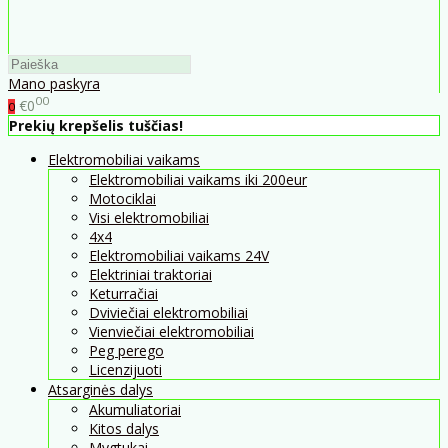
Mano paskyra
00
€0
0
Prekių krepšelis tuščias!
Elektromobiliai vaikams
Elektromobiliai vaikams iki 200eur
Motociklai
Visi elektromobiliai
4x4
Elektromobiliai vaikams 24V
Elektriniai traktoriai
Keturračiai
Dviviečiai elektromobiliai
Vienviečiai elektromobiliai
Peg perego
Licenzijuoti
Atsarginės dalys
Akumuliatoriai
Kitos dalys
Mygtukai