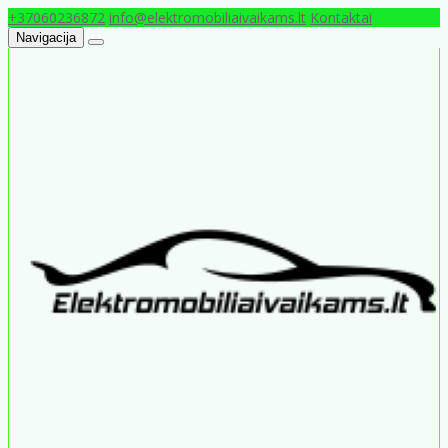
+37060236872
info@elektromobiliaivaikams.lt
Kontaktai
Navigacija