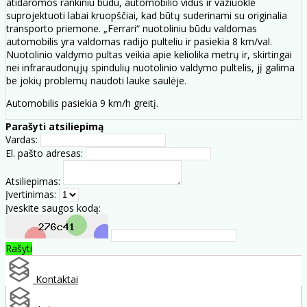
atidaromos rankiniu būdu, automobilio vidus ir važiuoklė
suprojektuoti labai kruopščiai, kad būtų suderinami su originalia
transporto priemone. „Ferrari“ nuotoliniu būdu valdomas
automobilis yra valdomas radijo pulteliu ir pasiekia 8 km/val.
Nuotolinio valdymo pultas veikia apie keliolika metrų ir, skirtingai
nei infraraudonųjų spindulių nuotolinio valdymo pultelis, jį galima
be jokių problemų naudoti lauke saulėje.
Automobilis pasiekia 9 km/h greitį.
Parašyti atsiliepimą
Vardas:
El. pašto adresas:
Atsiliepimas:
Įvertinimas:
Įveskite saugos kodą:
Rašyti
Kontaktai