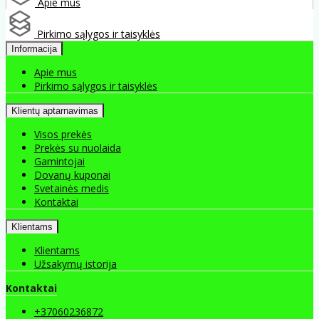
Apie mus
Pirkimo sąlygos ir taisyklės
Informacija
Apie mus
Pirkimo sąlygos ir taisyklės
Klientų aptarnavimas
Visos prekės
Prekės su nuolaida
Gamintojai
Dovanų kuponai
Svetainės medis
Kontaktai
Klientams
Klientams
Užsakymų istorija
Kontaktai
+37060236872