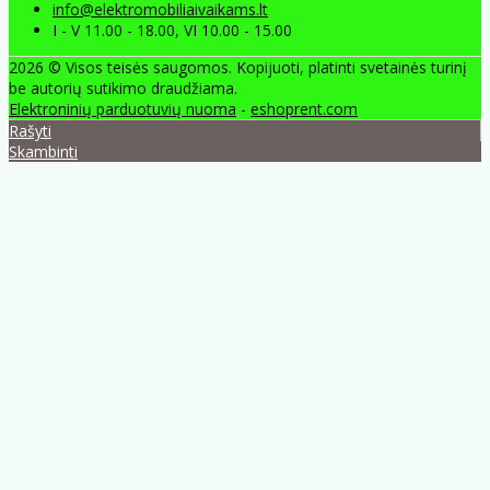
info@elektromobiliaivaikams.lt
I - V 11.00 - 18.00, VI 10.00 - 15.00
2026 © Visos teisės saugomos. Kopijuoti, platinti svetainės turinį
be autorių sutikimo draudžiama.
Elektroninių parduotuvių nuoma
-
eshoprent.com
Rašyti
Skambinti