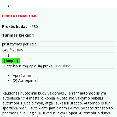
Prekės kodas:
4680
Turimas kiekis:
1
pristatymas per 1d.d
00
€45
su PVM
Turite klausimų apie šią prekę?
Klauskite
Aprašymas
(0) Atsiliepimai
Raudonas nuotoliniu būdu valdomas „Ferrari“ automobilis yra
autentiška 1:14 mastelio kopija. Nuotolinio valdymo pulteliu
automobilis juda pirmyn, atgal, sukasi ir stabdo. Automobilis turi
sportišką profilį, suteikiantį jam dinamiškumo. Šviesos transporto
priemonėje įsijungia ją užvedus ir važiuojant. Automobilio durys