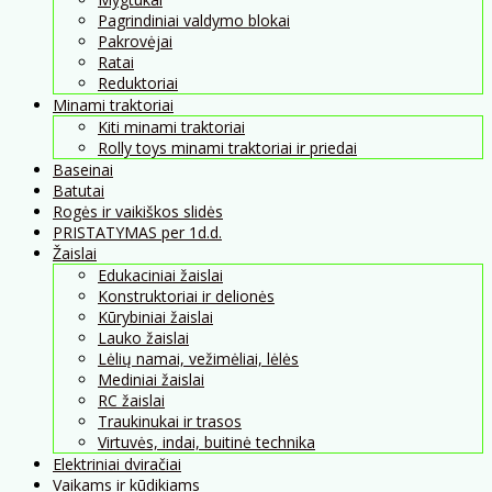
Pagrindiniai valdymo blokai
Pakrovėjai
Ratai
Reduktoriai
Minami traktoriai
Kiti minami traktoriai
Rolly toys minami traktoriai ir priedai
Baseinai
Batutai
Rogės ir vaikiškos slidės
PRISTATYMAS per 1d.d.
Žaislai
Edukaciniai žaislai
Konstruktoriai ir delionės
Kūrybiniai žaislai
Lauko žaislai
Lėlių namai, vežimėliai, lėlės
Mediniai žaislai
RC žaislai
Traukinukai ir trasos
Virtuvės, indai, buitinė technika
Elektriniai dviračiai
Vaikams ir kūdikiams