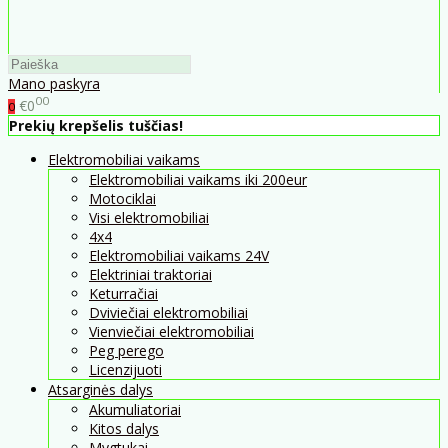
Mano paskyra
00
€0
0
Prekių krepšelis tuščias!
Elektromobiliai vaikams
Elektromobiliai vaikams iki 200eur
Motociklai
Visi elektromobiliai
4x4
Elektromobiliai vaikams 24V
Elektriniai traktoriai
Keturračiai
Dviviečiai elektromobiliai
Vienviečiai elektromobiliai
Peg perego
Licenzijuoti
Atsarginės dalys
Akumuliatoriai
Kitos dalys
Mygtukai