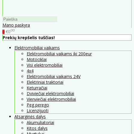
Mano paskyra
00
€0
0
Prekių krepšelis tuščias!
Elektromobiliai vaikams
Elektromobiliai vaikams iki 200eur
Motociklai
Visi elektromobiliai
4x4
Elektromobiliai vaikams 24V
Elektriniai traktoriai
Keturračiai
Dviviečiai elektromobiliai
Vienviečiai elektromobiliai
Peg perego
Licenzijuoti
Atsarginės dalys
Akumuliatoriai
Kitos dalys
Mygtukai