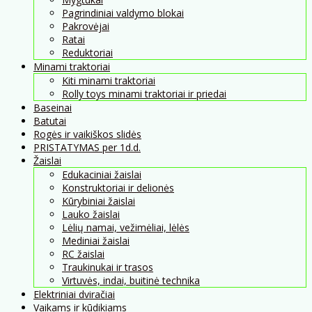
Pagrindiniai valdymo blokai
Pakrovėjai
Ratai
Reduktoriai
Minami traktoriai
Kiti minami traktoriai
Rolly toys minami traktoriai ir priedai
Baseinai
Batutai
Rogės ir vaikiškos slidės
PRISTATYMAS per 1d.d.
Žaislai
Edukaciniai žaislai
Konstruktoriai ir delionės
Kūrybiniai žaislai
Lauko žaislai
Lėlių namai, vežimėliai, lėlės
Mediniai žaislai
RC žaislai
Traukinukai ir trasos
Virtuvės, indai, buitinė technika
Elektriniai dviračiai
Vaikams ir kūdikiams