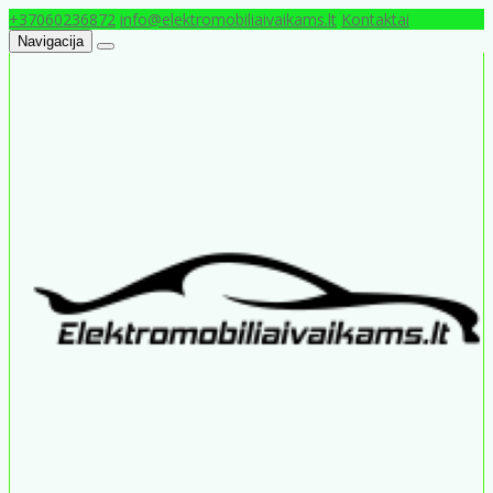
+37060236872
info@elektromobiliaivaikams.lt
Kontaktai
Navigacija