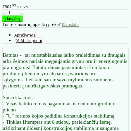
00
€301
su PVM
Turite klausimų apie šią prekę?
Klauskite
Aprašymas
(0) Atsiliepimai
Batutas - tai nuostabiausias laiko praleidimas su draugais
arba šeimos nariais mėgaujantis grynu oru ir energingomis
pramogomis!
Batuto rėmas pagamintas iš cinkuoto
grūdinto plieno ir yra atsparus įvairioms oro
sąlygoms. Leiskite sau ir savo mylimiems žmonėms
pasinerti į nutrūktgalviškas pramogas.
Specifikacijos:
- Visas batuto rėmas pagamintas iš cinkuoto grūdinto
plieno
- "U" formos kojos padidina konstrukcijos stabilumą
- Tinklas ištemptas ant 8 stiebų, pasiekiančių žemę,
užtikrinant didesnį konstrukcijos stabilumą ir saugumą