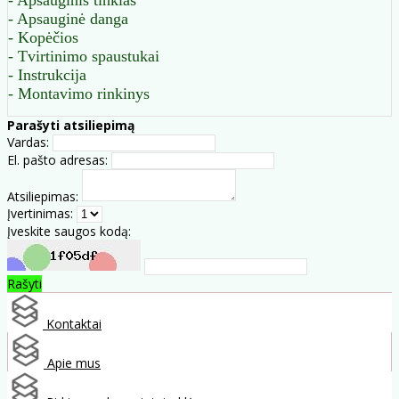
- Apsauginė danga
- Kopėčios
- Tvirtinimo spaustukai
- Instrukcija
- Montavimo rinkinys
Parašyti atsiliepimą
Vardas:
El. pašto adresas:
Atsiliepimas:
Įvertinimas:
Įveskite saugos kodą:
Rašyti
Kontaktai
Apie mus