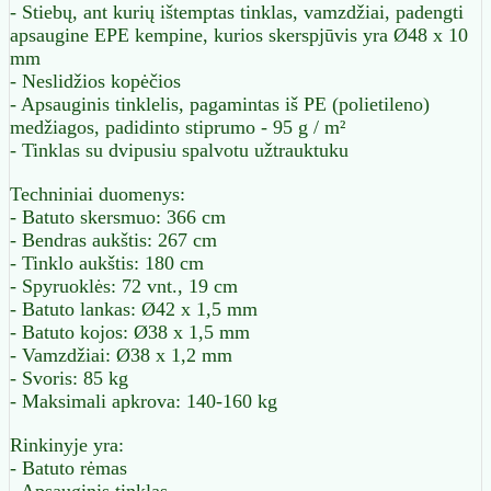
- Stiebų, ant kurių ištemptas tinklas, vamzdžiai, padengti
apsaugine EPE kempine, kurios skerspjūvis yra Ø48 x 10
mm
- Neslidžios kopėčios
- Apsauginis tinklelis, pagamintas iš PE (polietileno)
medžiagos, padidinto stiprumo - 95 g / m²
- Tinklas su dvipusiu spalvotu užtrauktuku
Techniniai duomenys:
- Batuto skersmuo: 366 cm
- Bendras aukštis: 267 cm
- Tinklo aukštis: 180 cm
- Spyruoklės: 72 vnt., 19 cm
- Batuto lankas: Ø42 x 1,5 mm
- Batuto kojos: Ø38 x 1,5 mm
- Vamzdžiai: Ø38 x 1,2 mm
- Svoris: 85 kg
- Maksimali apkrova: 140-160 kg
Rinkinyje yra:
- Batuto rėmas
- Apsauginis tinklas