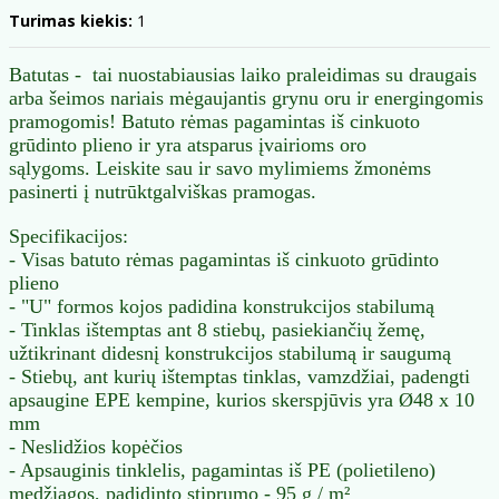
Turimas kiekis:
1
Batutas - tai nuostabiausias laiko praleidimas su draugais
arba šeimos nariais mėgaujantis grynu oru ir energingomis
pramogomis!
Batuto rėmas pagamintas iš cinkuoto
grūdinto plieno ir yra atsparus įvairioms oro
sąlygoms. Leiskite sau ir savo mylimiems žmonėms
pasinerti į nutrūktgalviškas pramogas.
Specifikacijos:
- Visas batuto rėmas pagamintas iš cinkuoto grūdinto
plieno
- "U" formos kojos padidina konstrukcijos stabilumą
- Tinklas ištemptas ant 8 stiebų, pasiekiančių žemę,
užtikrinant didesnį konstrukcijos stabilumą ir saugumą
- Stiebų, ant kurių ištemptas tinklas, vamzdžiai, padengti
apsaugine EPE kempine, kurios skerspjūvis yra Ø48 x 10
mm
- Neslidžios kopėčios
- Apsauginis tinklelis, pagamintas iš PE (polietileno)
medžiagos, padidinto stiprumo - 95 g / m²