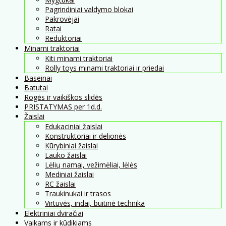
Pagrindiniai valdymo blokai
Pakrovėjai
Ratai
Reduktoriai
Minami traktoriai
Kiti minami traktoriai
Rolly toys minami traktoriai ir priedai
Baseinai
Batutai
Rogės ir vaikiškos slidės
PRISTATYMAS per 1d.d.
Žaislai
Edukaciniai žaislai
Konstruktoriai ir delionės
Kūrybiniai žaislai
Lauko žaislai
Lėlių namai, vežimėliai, lėlės
Mediniai žaislai
RC žaislai
Traukinukai ir trasos
Virtuvės, indai, buitinė technika
Elektriniai dviračiai
Vaikams ir kūdikiams