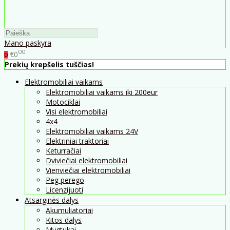
Mano paskyra
00
€0
0
Prekių krepšelis tuščias!
Elektromobiliai vaikams
Elektromobiliai vaikams iki 200eur
Motociklai
Visi elektromobiliai
4x4
Elektromobiliai vaikams 24V
Elektriniai traktoriai
Keturračiai
Dviviečiai elektromobiliai
Vienviečiai elektromobiliai
Peg perego
Licenzijuoti
Atsarginės dalys
Akumuliatoriai
Kitos dalys
Mygtukai