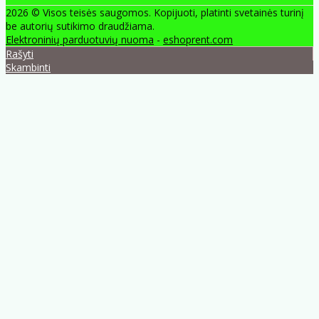
2026 © Visos teisės saugomos. Kopijuoti, platinti svetainės turinį
be autorių sutikimo draudžiama.
Elektroninių parduotuvių nuoma
-
eshoprent.com
Rašyti
Skambinti