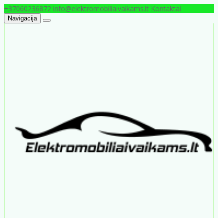
+37060236872
info@elektromobiliaivaikams.lt
Kontaktai
Navigacija