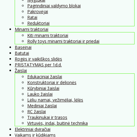
Pagrindiniai valdymo blokai
Pakrovėjai
Ratai
Reduktoriai
Minami traktoriai
Kiti minami traktoriai
Rolly toys minami traktoriai ir priedai
Baseinai
Batutai
Rogės ir vaikiškos slidės
PRISTATYMAS per 1d.d.
Žaislai
Edukaciniai žaislai
Konstruktoriai ir delionės
Kūrybiniai žaislai
Lauko žaislai
Lėlių namai, vežimėliai, lėlės
Mediniai žaislai
RC žaislai
Traukinukai ir trasos
Virtuvės, indai, buitinė technika
Elektriniai dviračiai
Vaikams ir kūdikiams