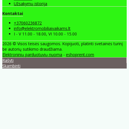
Užsakymų istorija
Kontaktai
+37060236872
info@elektromobiliaivaikams.lt
I - V 11.00 - 18.00, VI 10.00 - 15.00
2026 © Visos teisės saugomos. Kopijuoti, platinti svetainės turinį
be autorių sutikimo draudžiama.
Elektroninių parduotuvių nuoma
-
eshoprent.com
Rašyti
Skambinti