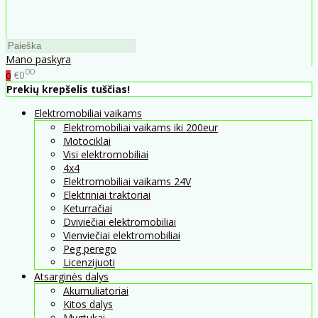
Mano paskyra
00
€0
0
Prekių krepšelis tuščias!
Elektromobiliai vaikams
Elektromobiliai vaikams iki 200eur
Motociklai
Visi elektromobiliai
4x4
Elektromobiliai vaikams 24V
Elektriniai traktoriai
Keturračiai
Dviviečiai elektromobiliai
Vienviečiai elektromobiliai
Peg perego
Licenzijuoti
Atsarginės dalys
Akumuliatoriai
Kitos dalys
Mygtukai