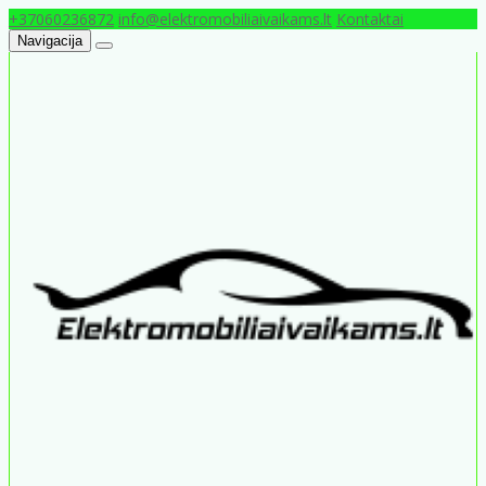
+37060236872
info@elektromobiliaivaikams.lt
Kontaktai
Navigacija