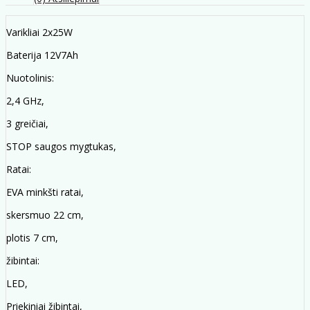
Varikliai 2x25W
Baterija 12V7Ah
Nuotolinis:
2,4 GHz,
3 greičiai,
STOP saugos mygtukas,
Ratai:
EVA minkšti ratai,
skersmuo 22 cm,
plotis 7 cm,
žibintai:
LED,
Priekiniai žibintai,