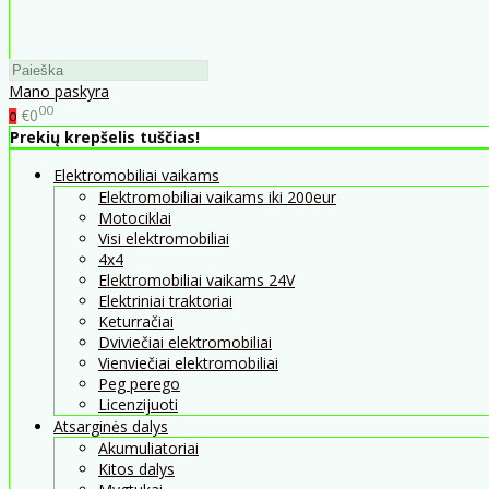
Mano paskyra
00
€0
0
Prekių krepšelis tuščias!
Elektromobiliai vaikams
Elektromobiliai vaikams iki 200eur
Motociklai
Visi elektromobiliai
4x4
Elektromobiliai vaikams 24V
Elektriniai traktoriai
Keturračiai
Dviviečiai elektromobiliai
Vienviečiai elektromobiliai
Peg perego
Licenzijuoti
Atsarginės dalys
Akumuliatoriai
Kitos dalys