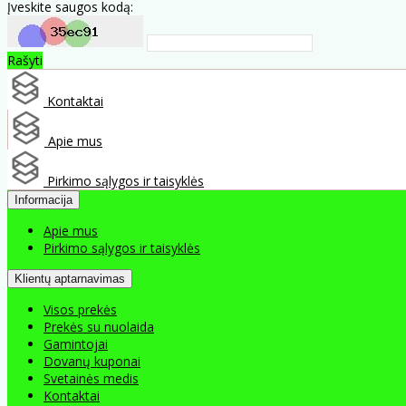
Įveskite saugos kodą:
Rašyti
Kontaktai
Apie mus
Pirkimo sąlygos ir taisyklės
Informacija
Apie mus
Pirkimo sąlygos ir taisyklės
Klientų aptarnavimas
Visos prekės
Prekės su nuolaida
Gamintojai
Dovanų kuponai
Svetainės medis
Kontaktai