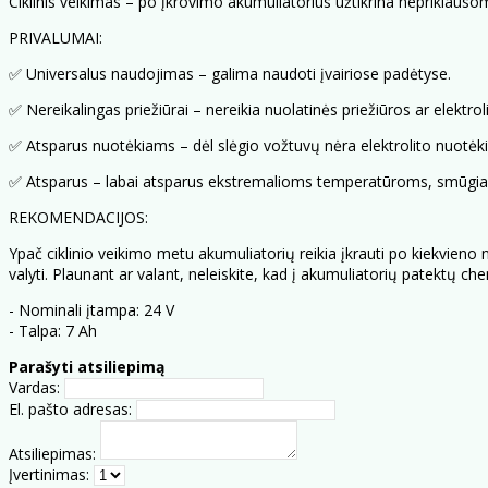
Ciklinis veikimas – po įkrovimo akumuliatorius užtikrina nepriklauso
PRIVALUMAI:
✅ Universalus naudojimas – galima naudoti įvairiose padėtyse.
✅ Nereikalingas priežiūrai – nereikia nuolatinės priežiūros ar elektro
✅ Atsparus nuotėkiams – dėl slėgio vožtuvų nėra elektrolito nuotėki
✅ Atsparus – labai atsparus ekstremalioms temperatūroms, smūgi
REKOMENDACIJOS:
Ypač ciklinio veikimo metu akumuliatorių reikia įkrauti po kiekvieno 
valyti. Plaunant ar valant, neleiskite, kad į akumuliatorių patektų c
- Nominali įtampa: 24 V
- Talpa: 7 Ah
Parašyti atsiliepimą
Vardas:
El. pašto adresas:
Atsiliepimas:
Įvertinimas: