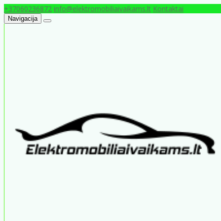
+37060236872
info@elektromobiliaivaikams.lt
Kontaktai
Navigacija