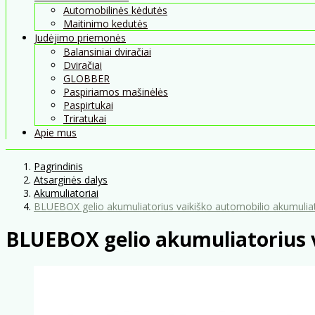
Automobilinės kėdutės
Maitinimo kedutės
Judėjimo priemonės
Balansiniai dviračiai
Dviračiai
GLOBBER
Paspiriamos mašinėlės
Paspirtukai
Triratukai
Apie mus
Pagrindinis
Atsarginės dalys
Akumuliatoriai
BLUEBOX gelio akumuliatorius vaikiško automobilio akumuli
BLUEBOX gelio akumuliatorius 