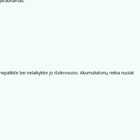
a įkraunamas.
alikite bei nelaikykite jo išsikrovusio. Akumuliatorių reikia nuolat