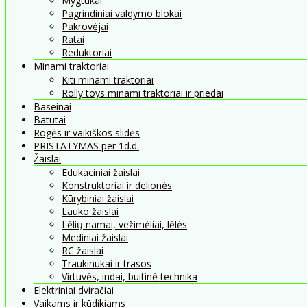
Mygtukai
Pagrindiniai valdymo blokai
Pakrovėjai
Ratai
Reduktoriai
Minami traktoriai
Kiti minami traktoriai
Rolly toys minami traktoriai ir priedai
Baseinai
Batutai
Rogės ir vaikiškos slidės
PRISTATYMAS per 1d.d.
Žaislai
Edukaciniai žaislai
Konstruktoriai ir delionės
Kūrybiniai žaislai
Lauko žaislai
Lėlių namai, vežimėliai, lėlės
Mediniai žaislai
RC žaislai
Traukinukai ir trasos
Virtuvės, indai, buitinė technika
Elektriniai dviračiai
Vaikams ir kūdikiams