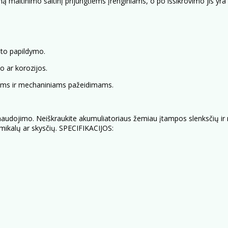
mą maitinimo šaltinį prijungtiems įrenginiams, o po išsikrovimo jis yr
lito papildymo.
o ar korozijos.
ams ir mechaniniams pažeidimams.
naudojimo. Neiškraukite akumuliatoriaus žemiau įtampos slenksčių ir nep
hemikalų ar skysčių. SPECIFIKACIJOS: