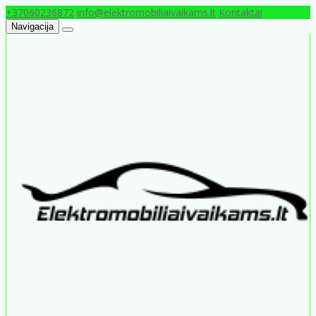
+37060236872
info@elektromobiliaivaikams.lt
Kontaktai
Navigacija