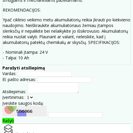
smūgiams ir mechaniniams pažeidimams.
REKOMENDACIJOS:
Ypač ciklinio veikimo metu akumuliatorių reikia įkrauti po kiekvieno
naudojimo. Neiškraukite akumuliatoriaus žemiau įtampos
slenksčių ir nepalikite bei nelaikykite jo išsikrovusio. Akumuliatorių
reikia nuolat valyti. Plaunant ar valant, neleiskite, kad į
akumuliatorių patektų chemikalų ar skysčių. SPECIFIKACIJOS:
- Nominali įtampa: 24 V
- Talpa: 10 Ah
Parašyti atsiliepimą
Vardas:
El. pašto adresas:
Atsiliepimas:
Įvertinimas:
Įveskite saugos kodą:
Rašyti