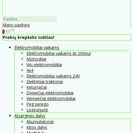
Mano paskyra
00
€0
0
Prekių krepšelis tuščias!
Elektromobiliai vaikams
Elektromobiliai vaikams iki 200eur
Motociklai
Visi elektromobiliai
4x4
Elektromobiliai vaikams 24V
Elektriniai traktoriai
Keturračiai
Dviviečiai elektromobiliai
Vienviečiai elektromobiliai
Peg perego
Licenzijuoti
Atsarginės dalys
Akumuliatoriai
Kitos dalys
Mygtukai