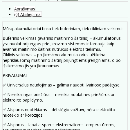
Aprašymas
(0) Atsiliepimai
Mūsų akumuliatoriai tinka tiek buferiniam, tiek cikliniam veikimui:
Buferinis veikimas (avarinis maitinimo šaltinis) – akumuliatorius
yra nuolat prijungtas prie įkrovimo sistemos ir tarnauja kaip
avarinis maitinimo šaltinis nutrūkus elektros tiekimui.
Ciklinis veikimas – po įkrovimo akumuliatorius užtikrina
nepriklausomą maitinimo šaltinį prijungtiems įrenginiams, o po
išsikrovimo jis yra įkraunamas.
PRIVALUMAI:
✅ Universalus naudojimas – galima naudoti įvairiose padėtyse.
✅ Nereikalingas priežiūrai – nereikia nuolatinės priežiūros ar
elektrolito papildymo.
✅ Atsparus nuotėkiams – dėl slėgio vožtuvų nėra elektrolito
nuotėkio ar korozijos.
✅ Atsparus – labai atsparus ekstremalioms temperatūroms,