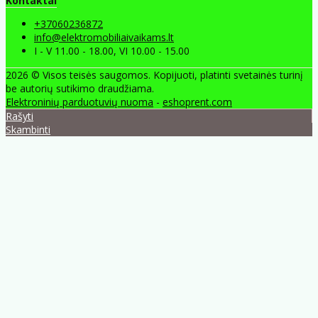
Kontaktai
+37060236872
info@elektromobiliaivaikams.lt
I - V 11.00 - 18.00, VI 10.00 - 15.00
2026 © Visos teisės saugomos. Kopijuoti, platinti svetainės turinį
be autorių sutikimo draudžiama.
Elektroninių parduotuvių nuoma
-
eshoprent.com
Rašyti
Skambinti