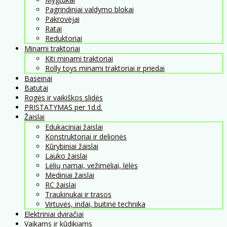
Pagrindiniai valdymo blokai
Pakrovėjai
Ratai
Reduktoriai
Minami traktoriai
Kiti minami traktoriai
Rolly toys minami traktoriai ir priedai
Baseinai
Batutai
Rogės ir vaikiškos slidės
PRISTATYMAS per 1d.d.
Žaislai
Edukaciniai žaislai
Konstruktoriai ir delionės
Kūrybiniai žaislai
Lauko žaislai
Lėlių namai, vežimėliai, lėlės
Mediniai žaislai
RC žaislai
Traukinukai ir trasos
Virtuvės, indai, buitinė technika
Elektriniai dviračiai
Vaikams ir kūdikiams