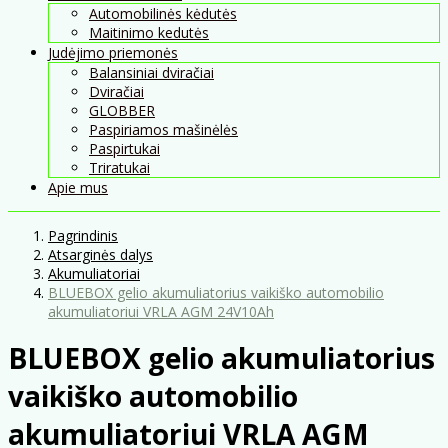
Automobilinės kėdutės
Maitinimo kedutės
Judėjimo priemonės
Balansiniai dviračiai
Dviračiai
GLOBBER
Paspiriamos mašinėlės
Paspirtukai
Triratukai
Apie mus
Pagrindinis
Atsarginės dalys
Akumuliatoriai
BLUEBOX gelio akumuliatorius vaikiško automobilio
akumuliatoriui VRLA AGM 24V10Ah
BLUEBOX gelio akumuliatorius
vaikiško automobilio
akumuliatoriui VRLA AGM