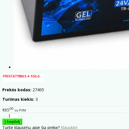
Prekės kodas:
27405
Turimas kiekis:
3
00
€65
su PVM
Turite klausimų apie šią prekę?
Klauskite