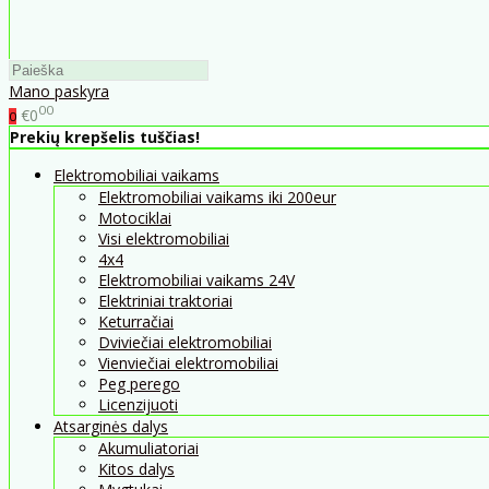
Mano paskyra
00
€0
0
Prekių krepšelis tuščias!
Elektromobiliai vaikams
Elektromobiliai vaikams iki 200eur
Motociklai
Visi elektromobiliai
4x4
Elektromobiliai vaikams 24V
Elektriniai traktoriai
Keturračiai
Dviviečiai elektromobiliai
Vienviečiai elektromobiliai
Peg perego
Licenzijuoti
Atsarginės dalys
Akumuliatoriai
Kitos dalys