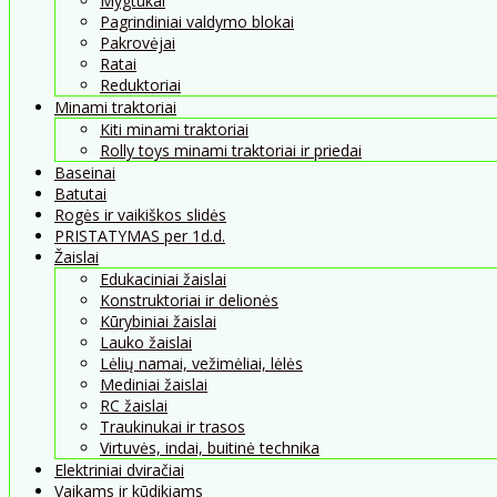
Mygtukai
Pagrindiniai valdymo blokai
Pakrovėjai
Ratai
Reduktoriai
Minami traktoriai
Kiti minami traktoriai
Rolly toys minami traktoriai ir priedai
Baseinai
Batutai
Rogės ir vaikiškos slidės
PRISTATYMAS per 1d.d.
Žaislai
Edukaciniai žaislai
Konstruktoriai ir delionės
Kūrybiniai žaislai
Lauko žaislai
Lėlių namai, vežimėliai, lėlės
Mediniai žaislai
RC žaislai
Traukinukai ir trasos
Virtuvės, indai, buitinė technika
Elektriniai dviračiai
Vaikams ir kūdikiams