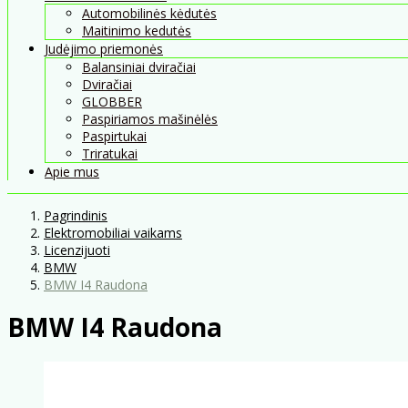
Automobilinės kėdutės
Maitinimo kedutės
Judėjimo priemonės
Balansiniai dviračiai
Dviračiai
GLOBBER
Paspiriamos mašinėlės
Paspirtukai
Triratukai
Apie mus
Pagrindinis
Elektromobiliai vaikams
Licenzijuoti
BMW
BMW I4 Raudona
BMW I4 Raudona