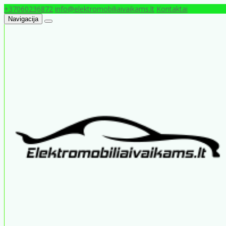
+37060236872
info@elektromobiliaivaikams.lt
Kontaktai
Navigacija