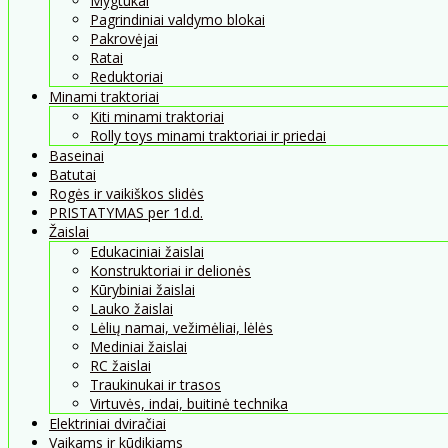
Mygtukai
Pagrindiniai valdymo blokai
Pakrovėjai
Ratai
Reduktoriai
Minami traktoriai
Kiti minami traktoriai
Rolly toys minami traktoriai ir priedai
Baseinai
Batutai
Rogės ir vaikiškos slidės
PRISTATYMAS per 1d.d.
Žaislai
Edukaciniai žaislai
Konstruktoriai ir delionės
Kūrybiniai žaislai
Lauko žaislai
Lėlių namai, vežimėliai, lėlės
Mediniai žaislai
RC žaislai
Traukinukai ir trasos
Virtuvės, indai, buitinė technika
Elektriniai dviračiai
Vaikams ir kūdikiams