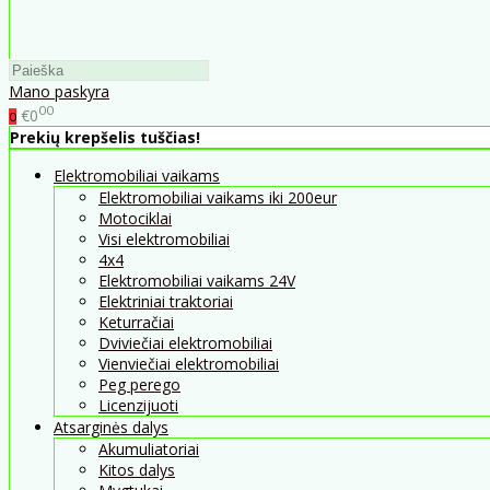
Mano paskyra
00
€0
0
Prekių krepšelis tuščias!
Elektromobiliai vaikams
Elektromobiliai vaikams iki 200eur
Motociklai
Visi elektromobiliai
4x4
Elektromobiliai vaikams 24V
Elektriniai traktoriai
Keturračiai
Dviviečiai elektromobiliai
Vienviečiai elektromobiliai
Peg perego
Licenzijuoti
Atsarginės dalys
Akumuliatoriai
Kitos dalys