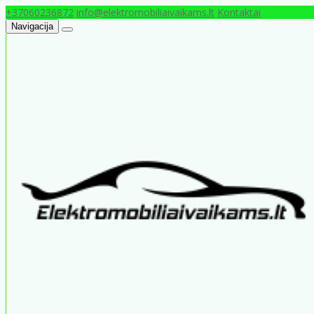
+37060236872
info@elektromobiliaivaikams.lt
Kontaktai
Navigacija