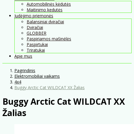
Automobilinės kėdutės
Maitinimo kedutės
Judėjimo priemonės
Balansiniai dviračiai
Dviračiai
GLOBBER
Paspiriamos mašinėlės
Paspirtukai
Triratukai
Apie mus
Pagrindinis
Elektromobiliai vaikams
4x4
Buggy Arctic Cat WILDCAT XX Žalias
Buggy Arctic Cat WILDCAT XX
Žalias