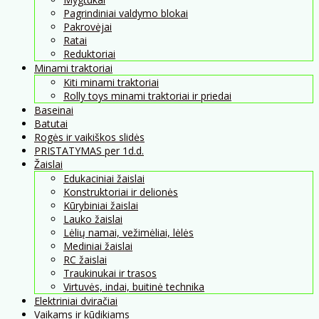
Pagrindiniai valdymo blokai
Pakrovėjai
Ratai
Reduktoriai
Minami traktoriai
Kiti minami traktoriai
Rolly toys minami traktoriai ir priedai
Baseinai
Batutai
Rogės ir vaikiškos slidės
PRISTATYMAS per 1d.d.
Žaislai
Edukaciniai žaislai
Konstruktoriai ir delionės
Kūrybiniai žaislai
Lauko žaislai
Lėlių namai, vežimėliai, lėlės
Mediniai žaislai
RC žaislai
Traukinukai ir trasos
Virtuvės, indai, buitinė technika
Elektriniai dviračiai
Vaikams ir kūdikiams