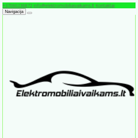
+37060236872
info@elektromobiliaivaikams.lt
Kontaktai
Navigacija