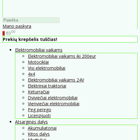
Mano paskyra
00
€0
0
Prekių krepšelis tuščias!
Elektromobiliai vaikams
Elektromobiliai vaikams iki 200eur
Motociklai
Visi elektromobiliai
4x4
Elektromobiliai vaikams 24V
Elektriniai traktoriai
Keturračiai
Dviviečiai elektromobiliai
Vienviečiai elektromobiliai
Peg perego
Licenzijuoti
Atsarginės dalys
Akumuliatoriai
Kitos dalys
Mygtukai