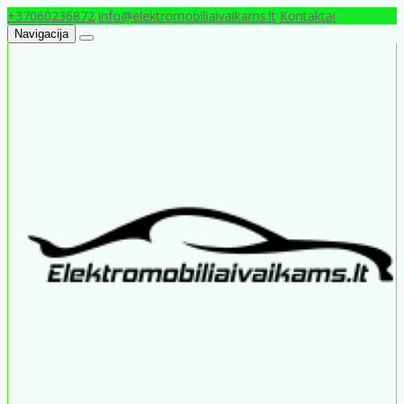
+37060236872
info@elektromobiliaivaikams.lt
Kontaktai
Navigacija