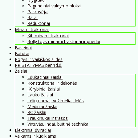
Pagrindiniai valdymo blokai
Pakrovėjai
Ratai
Reduktoriai
Minami traktoriai
Kiti minami traktoriai
Rolly toys minami traktoriai ir priedai
Baseinai
Batutai
Rogės ir vaikiškos slidės
PRISTATYMAS per 1d.d.
Žaislai
Edukaciniai žaislai
Konstruktoriai ir delionės
Kūrybiniai žaislai
Lauko žaislai
Lėlių namai, vežimėliai, lėlės
Mediniai žaislai
RC žaislai
Traukinukai ir trasos
Virtuvės, indai, buitinė technika
Elektriniai dviračiai
Vaikams ir kūdikiams