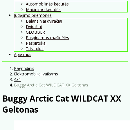
Automobilinės kėdutės
Maitinimo kedutės
Judėjimo priemonės
Balansiniai dviračiai
Dviračiai
GLOBBER
Paspiriamos mašinėlės
Paspirtukai
Triratukai
Apie mus
Pagrindinis
Elektromobiliai vaikams
4x4
Buggy Arctic Cat WILDCAT XX Geltonas
Buggy Arctic Cat WILDCAT XX
Geltonas