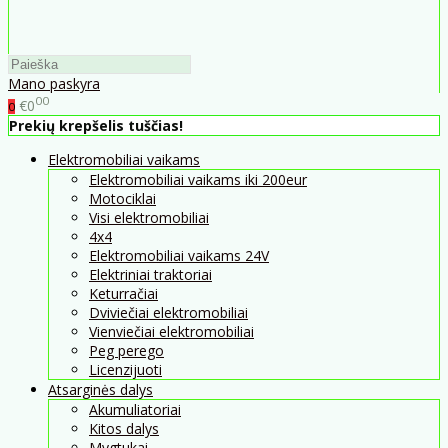
Mano paskyra
00
€0
0
Prekių krepšelis tuščias!
Elektromobiliai vaikams
Elektromobiliai vaikams iki 200eur
Motociklai
Visi elektromobiliai
4x4
Elektromobiliai vaikams 24V
Elektriniai traktoriai
Keturračiai
Dviviečiai elektromobiliai
Vienviečiai elektromobiliai
Peg perego
Licenzijuoti
Atsarginės dalys
Akumuliatoriai
Kitos dalys
Mygtukai