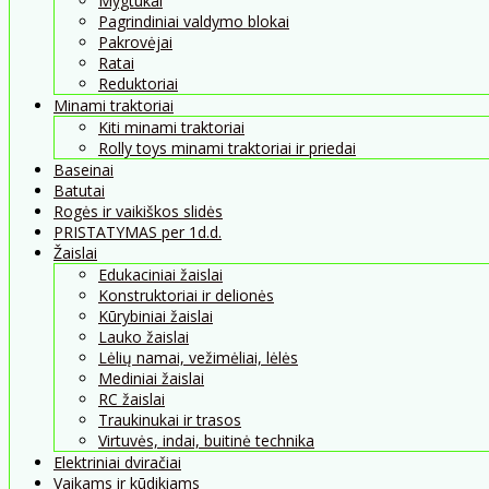
Mygtukai
Pagrindiniai valdymo blokai
Pakrovėjai
Ratai
Reduktoriai
Minami traktoriai
Kiti minami traktoriai
Rolly toys minami traktoriai ir priedai
Baseinai
Batutai
Rogės ir vaikiškos slidės
PRISTATYMAS per 1d.d.
Žaislai
Edukaciniai žaislai
Konstruktoriai ir delionės
Kūrybiniai žaislai
Lauko žaislai
Lėlių namai, vežimėliai, lėlės
Mediniai žaislai
RC žaislai
Traukinukai ir trasos
Virtuvės, indai, buitinė technika
Elektriniai dviračiai
Vaikams ir kūdikiams