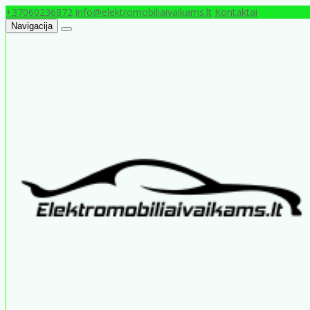
+37060236872
info@elektromobiliaivaikams.lt
Kontaktai
Navigacija