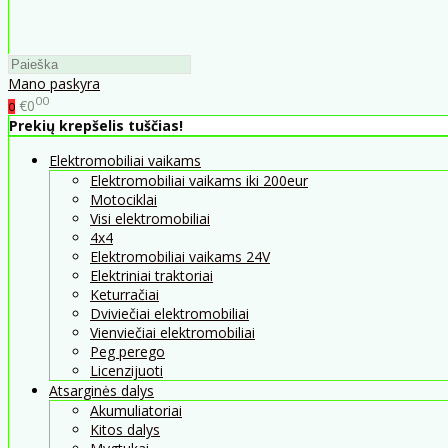
Mano paskyra
00
€0
0
Prekių krepšelis tuščias!
Elektromobiliai vaikams
Elektromobiliai vaikams iki 200eur
Motociklai
Visi elektromobiliai
4x4
Elektromobiliai vaikams 24V
Elektriniai traktoriai
Keturračiai
Dviviečiai elektromobiliai
Vienviečiai elektromobiliai
Peg perego
Licenzijuoti
Atsarginės dalys
Akumuliatoriai
Kitos dalys