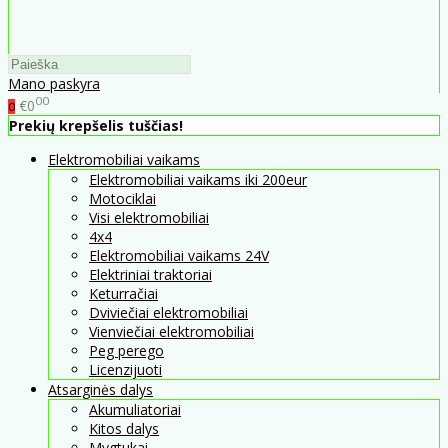
Mano paskyra
00
€0
0
Prekių krepšelis tuščias!
Elektromobiliai vaikams
Elektromobiliai vaikams iki 200eur
Motociklai
Visi elektromobiliai
4x4
Elektromobiliai vaikams 24V
Elektriniai traktoriai
Keturračiai
Dviviečiai elektromobiliai
Vienviečiai elektromobiliai
Peg perego
Licenzijuoti
Atsarginės dalys
Akumuliatoriai
Kitos dalys
Mygtukai