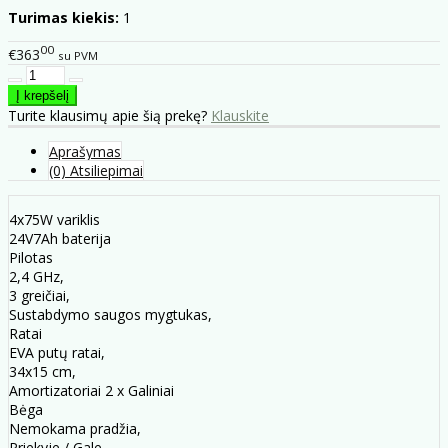
Turimas kiekis:
1
00
€363
su PVM
Turite klausimų apie šią prekę?
Klauskite
Aprašymas
(0) Atsiliepimai
4x75W variklis
24V7Ah baterija
Pilotas
2,4 GHz,
3 greičiai,
Sustabdymo saugos mygtukas,
Ratai
EVA putų ratai,
34x15 cm,
Amortizatoriai 2 x Galiniai
Bėga
Nemokama pradžia,
Priekyje / Gale