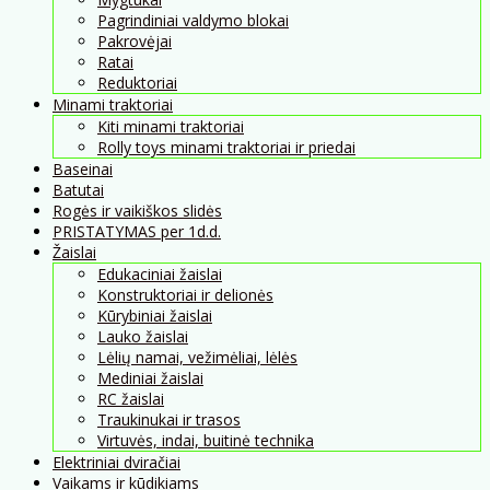
Pagrindiniai valdymo blokai
Pakrovėjai
Ratai
Reduktoriai
Minami traktoriai
Kiti minami traktoriai
Rolly toys minami traktoriai ir priedai
Baseinai
Batutai
Rogės ir vaikiškos slidės
PRISTATYMAS per 1d.d.
Žaislai
Edukaciniai žaislai
Konstruktoriai ir delionės
Kūrybiniai žaislai
Lauko žaislai
Lėlių namai, vežimėliai, lėlės
Mediniai žaislai
RC žaislai
Traukinukai ir trasos
Virtuvės, indai, buitinė technika
Elektriniai dviračiai
Vaikams ir kūdikiams