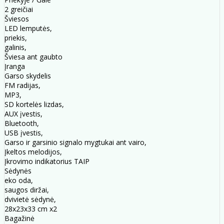
2 greičiai
Šviesos
LED lemputės,
priekis,
galinis,
Šviesa ant gaubto
Įranga
Garso skydelis
FM radijas,
MP3,
SD kortelės lizdas,
AUX įvestis,
Bluetooth,
USB įvestis,
Garso ir garsinio signalo mygtukai ant vairo,
Įkeltos melodijos,
Įkrovimo indikatorius TAIP
Sėdynės
eko oda,
saugos diržai,
dvivietė sėdynė,
28x23x33 cm x2
Bagažinė