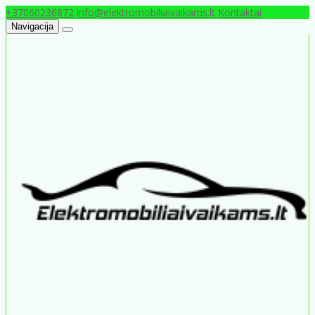
+37060236872
info@elektromobiliaivaikams.lt
Kontaktai
Navigacija