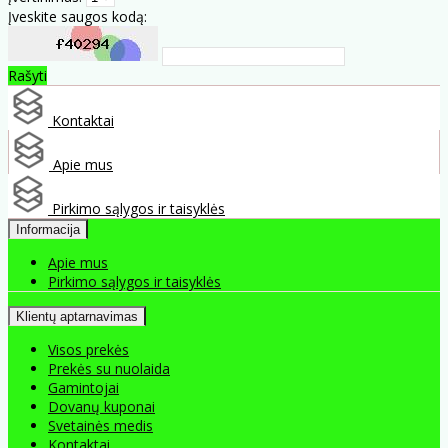
Įveskite saugos kodą:
Rašyti
Kontaktai
Apie mus
Pirkimo sąlygos ir taisyklės
Informacija
Apie mus
Pirkimo sąlygos ir taisyklės
Klientų aptarnavimas
Visos prekės
Prekės su nuolaida
Gamintojai
Dovanų kuponai
Svetainės medis
Kontaktai