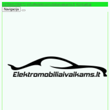
+37060236872
info@elektromobiliaivaikams.lt
Kontaktai
Navigacija