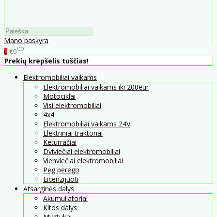
Mano paskyra
00
€0
0
Prekių krepšelis tuščias!
Elektromobiliai vaikams
Elektromobiliai vaikams iki 200eur
Motociklai
Visi elektromobiliai
4x4
Elektromobiliai vaikams 24V
Elektriniai traktoriai
Keturračiai
Dviviečiai elektromobiliai
Vienviečiai elektromobiliai
Peg perego
Licenzijuoti
Atsarginės dalys
Akumuliatoriai
Kitos dalys
Mygtukai