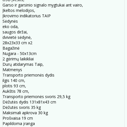
Garso ir garsinio signalo mygtukai ant vairo,
Įkeltos melodijos,
Įkrovimo indikatorius TAIP
Sėdynės
eko oda,
saugos diržai,
dvivietė sėdynė,
28x23x33 cm x2
Bagažinė
Nugara - 50x13cm
2 gėrimų laikikliai
Durų atidarymas Taip,
Matmenys
Transporto priemonės dydis
ilgis 140 cm,
plotis 93 cm,
Aukštis 78 cm,
Transporto priemonės svoris 29,5 kg
Dėžutės dydis 131x81x43 cm
Dėžutės svoris 35 kg
Maksimali apkrova 30 kg
Prošvaisa 19 cm
Papildoma įranga