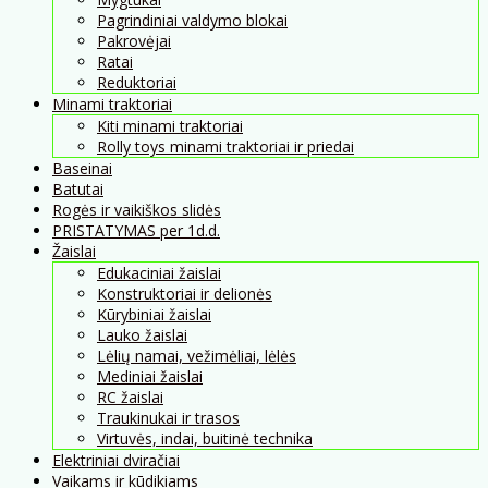
Pagrindiniai valdymo blokai
Pakrovėjai
Ratai
Reduktoriai
Minami traktoriai
Kiti minami traktoriai
Rolly toys minami traktoriai ir priedai
Baseinai
Batutai
Rogės ir vaikiškos slidės
PRISTATYMAS per 1d.d.
Žaislai
Edukaciniai žaislai
Konstruktoriai ir delionės
Kūrybiniai žaislai
Lauko žaislai
Lėlių namai, vežimėliai, lėlės
Mediniai žaislai
RC žaislai
Traukinukai ir trasos
Virtuvės, indai, buitinė technika
Elektriniai dviračiai
Vaikams ir kūdikiams