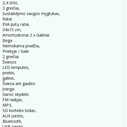
2,4 GHz,
3 greičiai,
Sustabdymo saugos mygtukas,
Ratai
EVA putų ratai,
34x15 cm,
Amortizatoriai 2 x Galiniai
Bėga
Nemokama pradžia,
Priekyje / Gale
2 greičiai
Šviesos
LED lemputės,
priekis,
galinis,
Šviesa ant gaubto
Įranga
Garso skydelis
FM radijas,
MP3,
SD kortelės lizdas,
AUX įvestis,
Bluetooth,
USB įvestis,