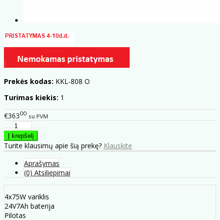
Prekės kodas:
KKL-808 O
Turimas kiekis:
1
00
€363
su PVM
Turite klausimų apie šią prekę?
Klauskite
Aprašymas
(0) Atsiliepimai
4x75W variklis
24V7Ah baterija
Pilotas