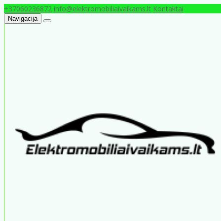
+37060236872
info@elektromobiliaivaikams.lt
Kontaktai
Navigacija