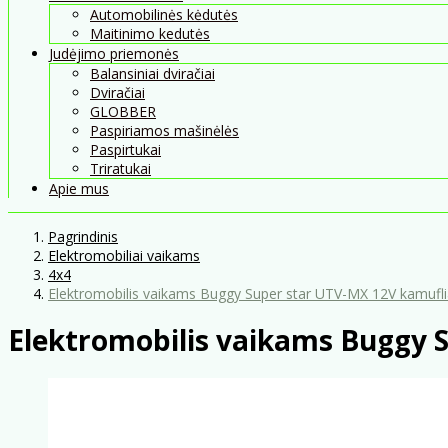
Automobilinės kėdutės
Maitinimo kedutės
Judėjimo priemonės
Balansiniai dviračiai
Dviračiai
GLOBBER
Paspiriamos mašinėlės
Paspirtukai
Triratukai
Apie mus
Pagrindinis
Elektromobiliai vaikams
4x4
Elektromobilis vaikams Buggy Super star UTV-MX 12V kamufli
Elektromobilis vaikams Buggy S