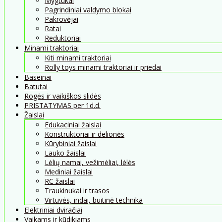
Mygtukai
Pagrindiniai valdymo blokai
Pakrovėjai
Ratai
Reduktoriai
Minami traktoriai
Kiti minami traktoriai
Rolly toys minami traktoriai ir priedai
Baseinai
Batutai
Rogės ir vaikiškos slidės
PRISTATYMAS per 1d.d.
Žaislai
Edukaciniai žaislai
Konstruktoriai ir delionės
Kūrybiniai žaislai
Lauko žaislai
Lėlių namai, vežimėliai, lėlės
Mediniai žaislai
RC žaislai
Traukinukai ir trasos
Virtuvės, indai, buitinė technika
Elektriniai dviračiai
Vaikams ir kūdikiams