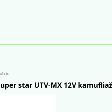
ažinis
uper star UTV-MX 12V kamufliaž