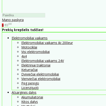
Mano paskyra
00
€0
0
Prekių krepšelis tuščias!
Elektromobiliai vaikams
Elektromobiliai vaikams iki 200eur
Motociklai
Visi elektromobiliai
4x4
Elektromobiliai vaikams 24V
Elektriniai traktoriai
Keturračiai
Dviviečiai elektromobiliai
Vienviečiai elektromobiliai
Peg perego
Licenzijuoti
Atsarginės dalys
Akumuliatoriai
Kitos dalys