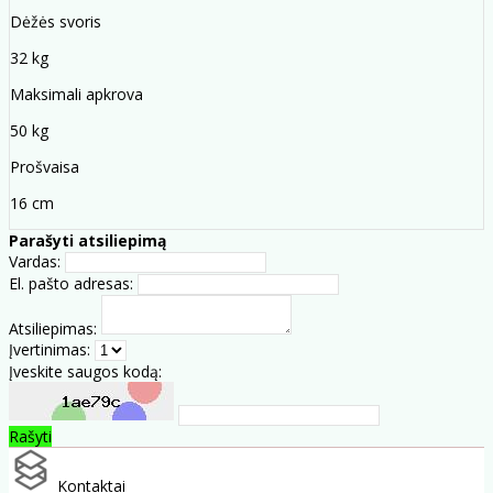
Dėžės svoris
32 kg
Maksimali apkrova
50 kg
Prošvaisa
16 cm
Parašyti atsiliepimą
Vardas:
El. pašto adresas:
Atsiliepimas:
Įvertinimas:
Įveskite saugos kodą:
Rašyti
Kontaktai