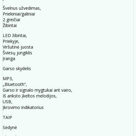
Švelnus užvedimas,
Priekiniai/galiniai
2 greičiai
Žibintai
LED žibintai,
Priekyje,
Viršutinė juosta
Šviesų jungiklis
Įranga
Garso skydelis
MP3,
„Bluetooth“,
Garso ir signalo mygtukai ant vairo,
Iš anksto įkeltos melodijos,
USB,
Įkrovimo indikatorius
TAIP
Sėdynė