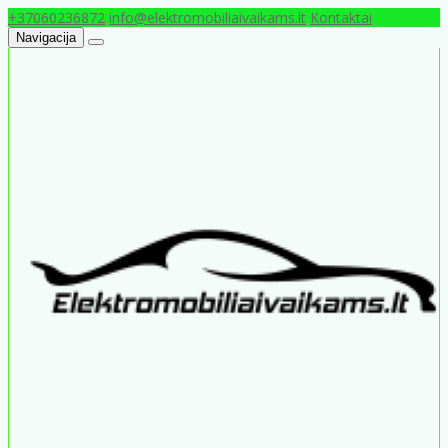
+37060236872
info@elektromobiliaivaikams.lt
Kontaktai
Navigacija