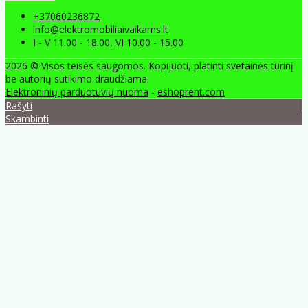
+37060236872
info@elektromobiliaivaikams.lt
I - V 11.00 - 18.00, VI 10.00 - 15.00
2026 © Visos teisės saugomos. Kopijuoti, platinti svetainės turinį
be autorių sutikimo draudžiama.
Elektroninių parduotuvių nuoma
-
eshoprent.com
Rašyti
Skambinti