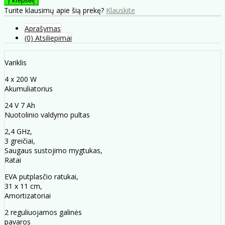
Turite klausimų apie šią prekę?
Klauskite
Aprašymas
(0) Atsiliepimai
Variklis
4 x 200 W
Akumuliatorius
24 V 7 Ah
Nuotolinio valdymo pultas
2,4 GHz,
3 greičiai,
Saugaus sustojimo mygtukas,
Ratai
EVA putplasčio ratukai,
31 x 11 cm,
Amortizatoriai
2 reguliuojamos galinės
pavaros