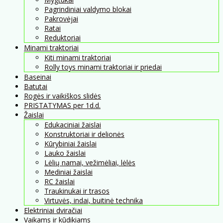
Pagrindiniai valdymo blokai
Pakrovėjai
Ratai
Reduktoriai
Minami traktoriai
Kiti minami traktoriai
Rolly toys minami traktoriai ir priedai
Baseinai
Batutai
Rogės ir vaikiškos slidės
PRISTATYMAS per 1d.d.
Žaislai
Edukaciniai žaislai
Konstruktoriai ir delionės
Kūrybiniai žaislai
Lauko žaislai
Lėlių namai, vežimėliai, lėlės
Mediniai žaislai
RC žaislai
Traukinukai ir trasos
Virtuvės, indai, buitinė technika
Elektriniai dviračiai
Vaikams ir kūdikiams