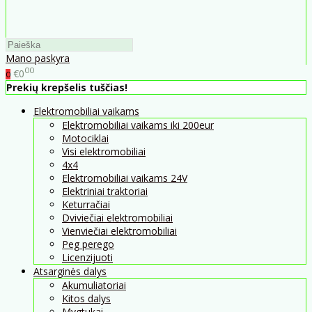
Mano paskyra
00
€0
0
Prekių krepšelis tuščias!
Elektromobiliai vaikams
Elektromobiliai vaikams iki 200eur
Motociklai
Visi elektromobiliai
4x4
Elektromobiliai vaikams 24V
Elektriniai traktoriai
Keturračiai
Dviviečiai elektromobiliai
Vienviečiai elektromobiliai
Peg perego
Licenzijuoti
Atsarginės dalys
Akumuliatoriai
Kitos dalys
Mygtukai