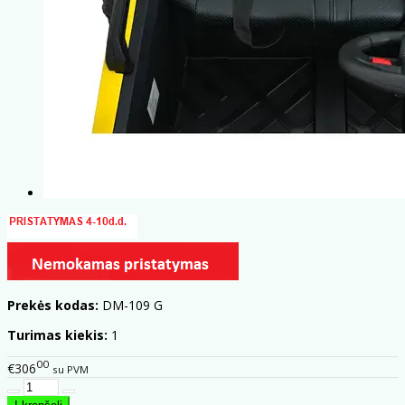
Prekės kodas:
DM-109 G
Turimas kiekis:
1
00
€306
su PVM