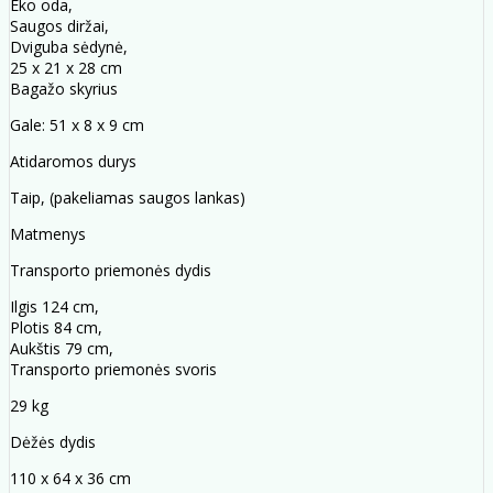
Eko oda,
Saugos diržai,
Dviguba sėdynė,
25 x 21 x 28 cm
Bagažo skyrius
Gale: 51 x 8 x 9 cm
Atidaromos durys
Taip, (pakeliamas saugos lankas)
Matmenys
Transporto priemonės dydis
Ilgis 124 cm,
Plotis 84 cm,
Aukštis 79 cm,
Transporto priemonės svoris
29 kg
Dėžės dydis
110 x 64 x 36 cm