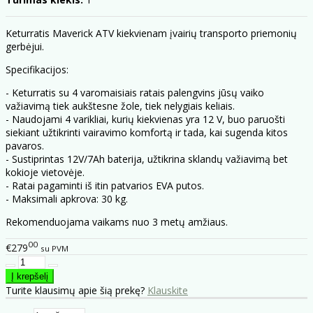
Keturratis Maverick ATV kiekvienam įvairių transporto priemonių
gerbėjui.
Specifikacijos:
- Keturratis su 4 varomaisiais ratais palengvins jūsų vaiko
važiavimą tiek aukštesne žole, tiek nelygiais keliais.
- Naudojami 4 varikliai, kurių kiekvienas yra 12 V, buo paruošti
siekiant užtikrinti vairavimo komfortą ir tada, kai sugenda kitos
pavaros.
- Sustiprintas 12V/7Ah baterija, užtikrina sklandų važiavimą bet
kokioje vietovėje.
- Ratai pagaminti iš itin patvarios EVA putos.
- Maksimali apkrova: 30 kg.
Rekomenduojama vaikams nuo 3 metų amžiaus.
00
€279
su PVM
Turite klausimų apie šią prekę?
Klauskite