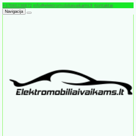
+37060236872
info@elektromobiliaivaikams.lt
Kontaktai
Navigacija