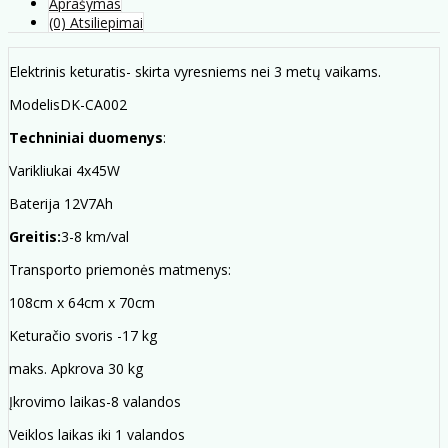
Aprašymas
(0) Atsiliepimai
Elektrinis keturatis- skirta vyresniems nei 3 metų vaikams.
ModelisDK-CA002
Techniniai duomenys
:
Varikliukai 4x45W
Baterija 12V7Ah
Greitis:
3-8 km/val
Transporto priemonės matmenys:
108cm x 64cm x 70cm
Keturačio svoris -17 kg
maks. Apkrova 30 kg
Įkrovimo laikas-8 valandos
Veiklos laikas iki 1 valandos