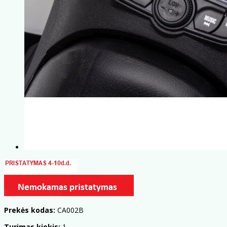
Prekės kodas:
CA002B
Turimas kiekis:
1