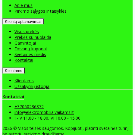
Apie mus
Pirkimo sąlygos ir taisyklės
Klientų aptarnavimas
Visos prekės
Prekės su nuolaida
Gamintojai
Dovanų kuponai
Svetainės medis
Kontaktai
Klientams
Klientams
Užsakymų istorija
Kontaktai
+37060236872
info@elektromobiliaivaikams.lt
I - V 11.00 - 18.00, VI 10.00 - 15.00
2026 © Visos teisės saugomos. Kopijuoti, platinti svetainės turinį
be autorių sutikimo draudžiama.