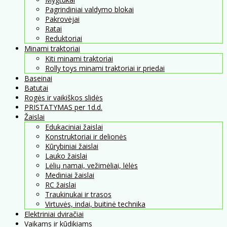
Pagrindiniai valdymo blokai
Pakrovėjai
Ratai
Reduktoriai
Minami traktoriai
Kiti minami traktoriai
Rolly toys minami traktoriai ir priedai
Baseinai
Batutai
Rogės ir vaikiškos slidės
PRISTATYMAS per 1d.d.
Žaislai
Edukaciniai žaislai
Konstruktoriai ir delionės
Kūrybiniai žaislai
Lauko žaislai
Lėlių namai, vežimėliai, lėlės
Mediniai žaislai
RC žaislai
Traukinukai ir trasos
Virtuvės, indai, buitinė technika
Elektriniai dviračiai
Vaikams ir kūdikiams