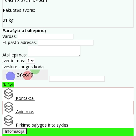
104cm x 57cm x 46cm
Pakuotės svoris:
21 kg
Parašyti atsiliepimą
Vardas:
El. pašto adresas:
Atsiliepimas:
Įvertinimas:
Įveskite saugos kodą:
Rašyti
Kontaktai
Apie mus
Pirkimo sąlygos ir taisyklės
Informacija