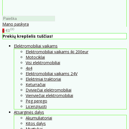
Mano paskyra
00
€0
0
Prekių krepšelis tuščias!
Elektromobiliai vaikams
Elektromobiliai vaikams iki 200eur
Motociklai
Visi elektromobiliai
4x4
Elektromobiliai vaikams 24V
Elektriniai traktoriai
Keturračiai
Dviviečiai elektromobiliai
Vienviečiai elektromobiliai
Peg perego
Licenzijuoti
Atsarginės dalys
Akumuliatoriai
Kitos dalys
Mygtukai