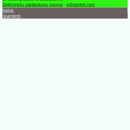
Elektroninių parduotuvių nuoma
-
eshoprent.com
Rašyti
Skambinti