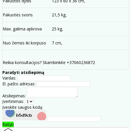
Pakuotės dydis
123 x 60 x 36 cm,
Pakuotės svoris
21,5 kg,
Max. galima apkrova
25 kg,
Nuo žemės iki korpuso
7 cm,
Reikia konsultacijos? Skambinkite +37060236872
Parašyti atsiliepimą
Vardas:
El. pašto adresas:
Atsiliepimas:
Įvertinimas:
Įveskite saugos kodą:
Rašyti