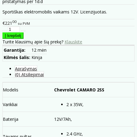
pristatymas per 1d.d
Sportiškas elektromobilis vaikams 12V. Licenzijuotas.
00
€221
su PVM
Turite klausimų apie šią prekę?
Klauskite
Garantija:
12 mėn
Kilmės šalis:
Kinija
Aprašymas
(0) Atsiliepimai
Modelis
Chevrolet CAMARO 2SS
Varikliai
2 x 35W,
Baterija
12V/7Ah,
2.4 GHz,
Tėvams pultas