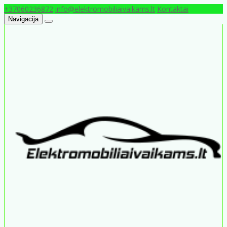
+37060236872
info@elektromobiliaivaikams.lt
Kontaktai
Navigacija