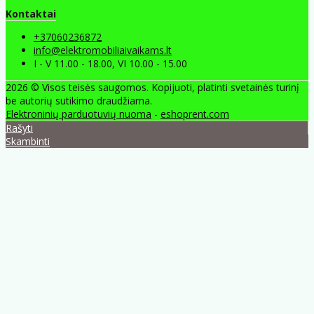
Kontaktai
+37060236872
info@elektromobiliaivaikams.lt
I - V 11.00 - 18.00, VI 10.00 - 15.00
2026 © Visos teisės saugomos. Kopijuoti, platinti svetainės turinį
be autorių sutikimo draudžiama.
Elektroninių parduotuvių nuoma
-
eshoprent.com
Rašyti
Skambinti