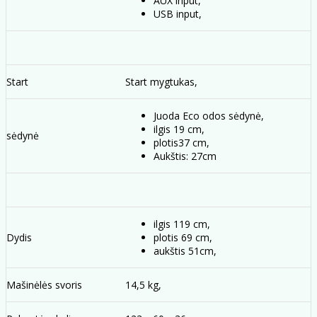
AUX input,
USB input,
Start
Start mygtukas,
Juoda Eco odos sėdynė,
ilgis 19 cm,
sėdynė
plotis37 cm,
Aukštis: 27cm
ilgis 119 cm,
Dydis
plotis 69 cm,
aukštis 51cm,
Mašinėlės svoris
14,5 kg,