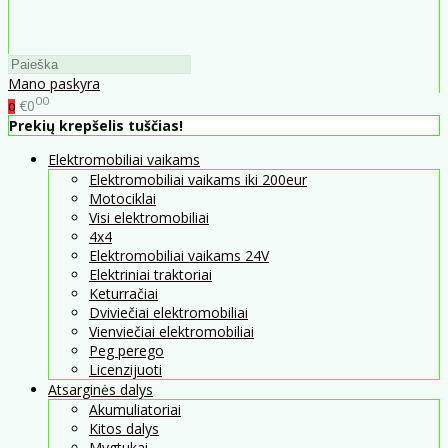
Mano paskyra
00
€0
0
Prekių krepšelis tuščias!
Elektromobiliai vaikams
Elektromobiliai vaikams iki 200eur
Motociklai
Visi elektromobiliai
4x4
Elektromobiliai vaikams 24V
Elektriniai traktoriai
Keturračiai
Dviviečiai elektromobiliai
Vienviečiai elektromobiliai
Peg perego
Licenzijuoti
Atsarginės dalys
Akumuliatoriai
Kitos dalys
Mygtukai