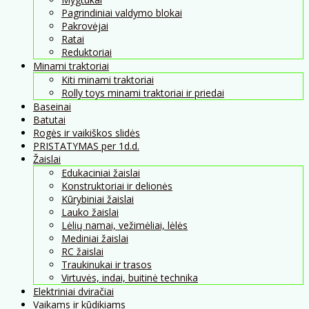
Pagrindiniai valdymo blokai
Pakrovėjai
Ratai
Reduktoriai
Minami traktoriai
Kiti minami traktoriai
Rolly toys minami traktoriai ir priedai
Baseinai
Batutai
Rogės ir vaikiškos slidės
PRISTATYMAS per 1d.d.
Žaislai
Edukaciniai žaislai
Konstruktoriai ir delionės
Kūrybiniai žaislai
Lauko žaislai
Lėlių namai, vežimėliai, lėlės
Mediniai žaislai
RC žaislai
Traukinukai ir trasos
Virtuvės, indai, buitinė technika
Elektriniai dviračiai
Vaikams ir kūdikiams