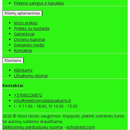
Pirkimo sąlygos ir taisyklės
Klientų aptarnavimas
Visos prekės
Prekės su nuolaida
Gamintojai
Dovanų kuponai
Svetainės medis
Kontaktai
Klientams
Klientams
Užsakymų istorija
Kontaktai
+37060236872
info@elektromobiliaivaikams.lt
I - V 11.00 - 18.00, VI 10.00 - 15.00
2026 © Visos teisės saugomos. Kopijuoti, platinti svetainės turinį
be autorių sutikimo draudžiama.
Elektroninių parduotuvių nuoma
-
eshoprent.com