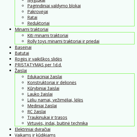
Pagrindiniai valdymo blokai
Pakrovėjai
Ratai
Reduktoriai
Minami traktoriai
Kiti minami traktoriai
Rolly toys minami traktoriai ir priedai
Baseinai
Batutai
Rogės ir vaikiškos slidės
PRISTATYMAS per 1d.d.
Žaislai
Edukaciniai žaislai
Konstruktoriai ir delionės
Kūrybiniai žaislai
Lauko žaislai
Lėlių namai, vežimėliai, lėlės
Mediniai žaislai
RC žaislai
Traukinukai ir trasos
Virtuvės, indai, buitinė technika
Elektriniai dviračiai
Vaikams ir kūdikiams