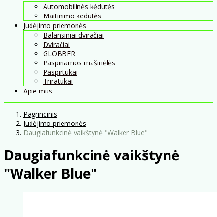
Automobilinės kėdutės
Maitinimo kedutės
Judėjimo priemonės
Balansiniai dviračiai
Dviračiai
GLOBBER
Paspiriamos mašinėlės
Paspirtukai
Triratukai
Apie mus
Pagrindinis
Judėjimo priemonės
Daugiafunkcinė vaikštynė "Walker Blue"
Daugiafunkcinė vaikštynė
"Walker Blue"