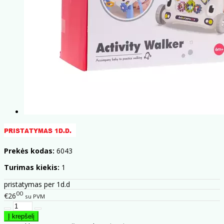
Prekės kodas:
6043
Turimas kiekis:
1
pristatymas per 1d.d
00
€26
su PVM