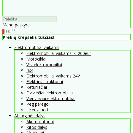
Mano paskyra
00
€0
0
Prekių krepšelis tuščias!
Elektromobiliai vaikams
Elektromobiliai vaikams iki 200eur
Motociklai
Visi elektromobiliai
4x4
Elektromobiliai vaikams 24V
Elektriniai traktoriai
Keturračiai
Dviviečiai elektromobiliai
Vienviečiai elektromobiliai
Peg perego
Licenzijuoti
Atsarginės dalys
Akumuliatoriai
Kitos dalys
Mygtukai