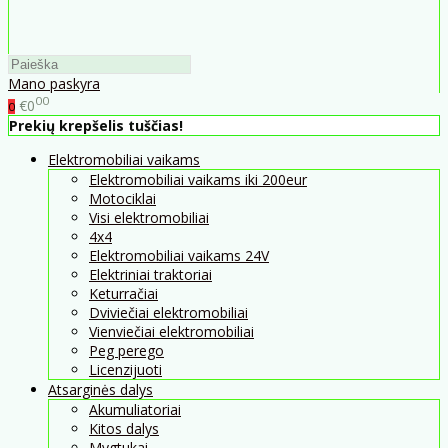
Mano paskyra
00
€0
0
Prekių krepšelis tuščias!
Elektromobiliai vaikams
Elektromobiliai vaikams iki 200eur
Motociklai
Visi elektromobiliai
4x4
Elektromobiliai vaikams 24V
Elektriniai traktoriai
Keturračiai
Dviviečiai elektromobiliai
Vienviečiai elektromobiliai
Peg perego
Licenzijuoti
Atsarginės dalys
Akumuliatoriai
Kitos dalys
Mygtukai