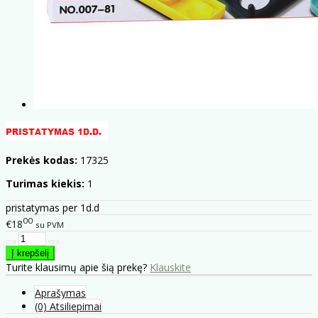
Prekės kodas:
17325
Turimas kiekis:
1
pristatymas per 1d.d
00
€18
su PVM
Turite klausimų apie šią prekę?
Klauskite
Aprašymas
(0) Atsiliepimai