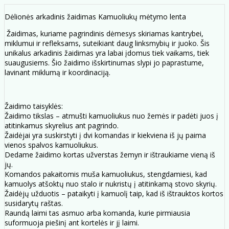
Dėlionės arkadinis žaidimas Kamuoliukų mėtymo lenta
Žaidimas, kuriame pagrindinis dėmesys skiriamas kantrybei,
miklumui ir refleksams, suteikiant daug linksmybių ir juoko. Šis
unikalus arkadinis žaidimas yra labai įdomus tiek vaikams, tiek
suaugusiems. Šio žaidimo išskirtinumas slypi jo paprastume,
lavinant miklumą ir koordinaciją.
Žaidimo taisyklės:
Žaidimo tikslas – atmušti kamuoliukus nuo žemės ir padėti juos į
atitinkamus skyrelius ant pagrindo.
Žaidėjai yra suskirstyti į dvi komandas ir kiekviena iš jų paima
vienos spalvos kamuoliukus.
Dedame žaidimo kortas užverstas žemyn ir ištraukiame vieną iš
jų.
Komandos pakaitomis muša kamuoliukus, stengdamiesi, kad
kamuolys atšoktų nuo stalo ir nukristų į atitinkamą stovo skyrių.
Žaidėjų užduotis – pataikyti į kamuolį taip, kad iš ištrauktos kortos
susidarytų raštas.
Raundą laimi tas asmuo arba komanda, kurie pirmiausia
suformuoja piešinį ant kortelės ir jį laimi.