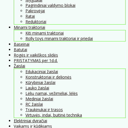
Pagrindiniai valdymo blokai
Pakrovėjai
Ratai
Reduktoriai
Minami traktoriai
Kiti minami traktoriai
Rolly toys minami traktoriai ir priedai
Baseinai
Batutai
Rogės ir vaikiškos slidės
PRISTATYMAS per 1d.d.
Žaislai
Edukaciniai žaislai
Konstruktoriai ir delionės
Kūrybiniai žaislai
Lauko žaislai
Lėlių namai, vežimėliai, lėlės
Mediniai žaislai
RC žaislai
Traukinukai ir trasos
Virtuvės, indai, buitinė technika
Elektriniai dviračiai
Vaikams ir kūdikiams