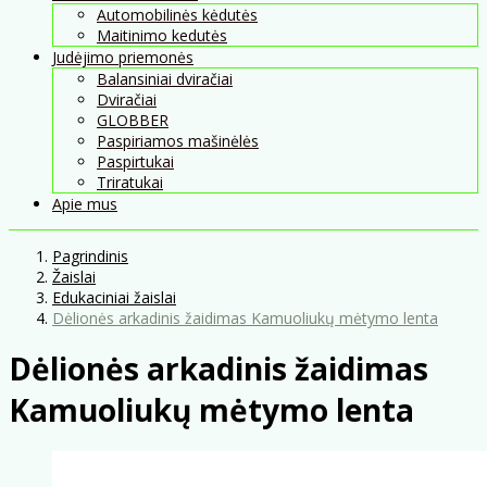
Automobilinės kėdutės
Maitinimo kedutės
Judėjimo priemonės
Balansiniai dviračiai
Dviračiai
GLOBBER
Paspiriamos mašinėlės
Paspirtukai
Triratukai
Apie mus
Pagrindinis
Žaislai
Edukaciniai žaislai
Dėlionės arkadinis žaidimas Kamuoliukų mėtymo lenta
Dėlionės arkadinis žaidimas
Kamuoliukų mėtymo lenta