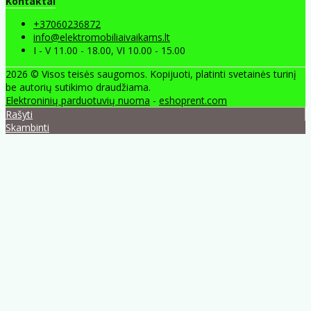
Kontaktai
+37060236872
info@elektromobiliaivaikams.lt
I - V 11.00 - 18.00, VI 10.00 - 15.00
2026 © Visos teisės saugomos. Kopijuoti, platinti svetainės turinį
be autorių sutikimo draudžiama.
Elektroninių parduotuvių nuoma
-
eshoprent.com
Rašyti
Skambinti