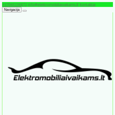
+37060236872
info@elektromobiliaivaikams.lt
Kontaktai
Navigacija