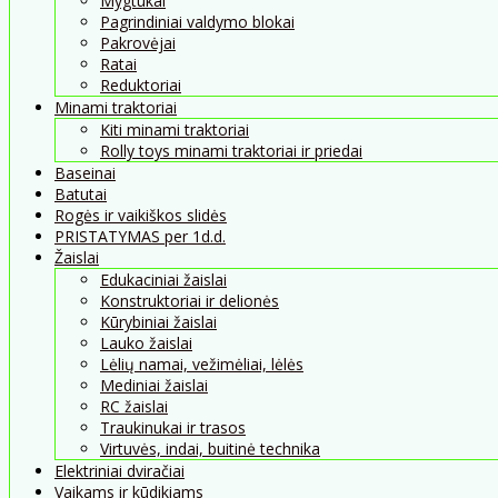
Mygtukai
Pagrindiniai valdymo blokai
Pakrovėjai
Ratai
Reduktoriai
Minami traktoriai
Kiti minami traktoriai
Rolly toys minami traktoriai ir priedai
Baseinai
Batutai
Rogės ir vaikiškos slidės
PRISTATYMAS per 1d.d.
Žaislai
Edukaciniai žaislai
Konstruktoriai ir delionės
Kūrybiniai žaislai
Lauko žaislai
Lėlių namai, vežimėliai, lėlės
Mediniai žaislai
RC žaislai
Traukinukai ir trasos
Virtuvės, indai, buitinė technika
Elektriniai dviračiai
Vaikams ir kūdikiams