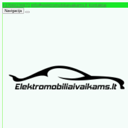
+37060236872
info@elektromobiliaivaikams.lt
Kontaktai
Navigacija