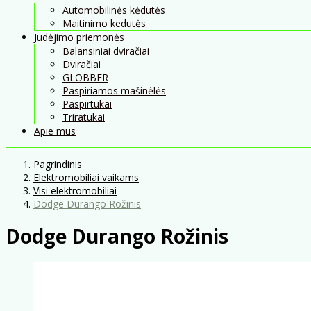
Automobilinės kėdutės
Maitinimo kedutės
Judėjimo priemonės
Balansiniai dviračiai
Dviračiai
GLOBBER
Paspiriamos mašinėlės
Paspirtukai
Triratukai
Apie mus
Pagrindinis
Elektromobiliai vaikams
Visi elektromobiliai
Dodge Durango Rožinis
Dodge Durango Rožinis