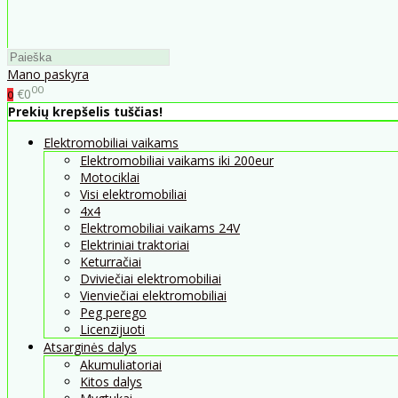
Mano paskyra
00
€0
0
Prekių krepšelis tuščias!
Elektromobiliai vaikams
Elektromobiliai vaikams iki 200eur
Motociklai
Visi elektromobiliai
4x4
Elektromobiliai vaikams 24V
Elektriniai traktoriai
Keturračiai
Dviviečiai elektromobiliai
Vienviečiai elektromobiliai
Peg perego
Licenzijuoti
Atsarginės dalys
Akumuliatoriai
Kitos dalys