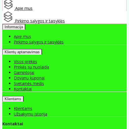
Apie mus
Pirkimo sąlygos ir taisyklės
Informacija
Apie mus
Pirkimo sąlygos ir taisyklės
Klientų aptarnavimas
Visos prekės
Prekės su nuolaida
Gamintojai
Dovanų kuponai
Svetainės medis
Kontaktai
Klientams
Klientams
Užsakymų istorija
Kontaktai