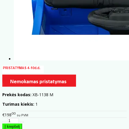
Prekės kodas:
XB-1138 M
Turimas kiekis:
1
00
€198
su PVM