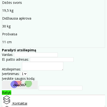
Dėžės svoris
19,5 kg
Didžiausia apkrova
30 kg
Prošvaisa
11 cm
Parašyti atsiliepimą
Vardas:
El. pašto adresas:
Atsiliepimas:
Įvertinimas:
Įveskite saugos kodą:
Rašyti
Kontaktai