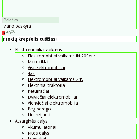
Mano paskyra
00
€0
0
Prekių krepšelis tuščias!
Elektromobiliai vaikams
Elektromobiliai vaikams iki 200eur
Motociklai
Visi elektromobiliai
4x4
Elektromobiliai vaikams 24V
Elektriniai traktoriai
Keturračiai
Dviviečiai elektromobiliai
Vienviečiai elektromobiliai
Peg perego
Licenzijuoti
Atsarginės dalys
Akumuliatoriai
Kitos dalys
Mygtukai