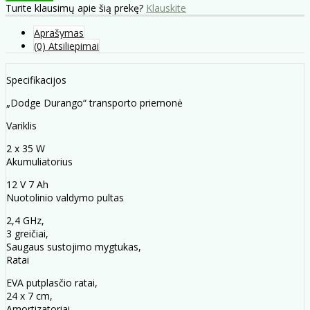
Turite klausimų apie šią prekę?
Klauskite
Aprašymas
(0) Atsiliepimai
Specifikacijos
„Dodge Durango“ transporto priemonė
Variklis
2 x 35 W
Akumuliatorius
12 V 7 Ah
Nuotolinio valdymo pultas
2,4 GHz,
3 greičiai,
Saugaus sustojimo mygtukas,
Ratai
EVA putplasčio ratai,
24 x 7 cm,
Amortizatoriai