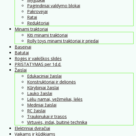
Pagrindiniai valdymo blokai
Pakrovėjai
Ratai
Reduktoriai
Minami traktoriai
Kiti minami traktoriai
Rolly toys minami traktoriai ir priedai
Baseinai
Batutai
Rogės ir vaikiškos slidės
PRISTATYMAS per 1d.d.
Žaislai
Edukaciniai žaislai
Konstruktoriai ir delionės
Kūrybiniai žaislai
Lauko žaislai
Lėlių namai, vežimėliai, lėlės
Mediniai žaislai
RC žaislai
Traukinukai ir trasos
Virtuvės, indai, buitinė technika
Elektriniai dviračiai
Vaikams ir kūdikiams