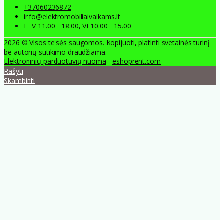
+37060236872
info@elektromobiliaivaikams.lt
I - V 11.00 - 18.00, VI 10.00 - 15.00
2026 © Visos teisės saugomos. Kopijuoti, platinti svetainės turinį
be autorių sutikimo draudžiama.
Elektroninių parduotuvių nuoma
-
eshoprent.com
Rašyti
Skambinti