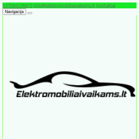
+37060236872
info@elektromobiliaivaikams.lt
Kontaktai
Navigacija