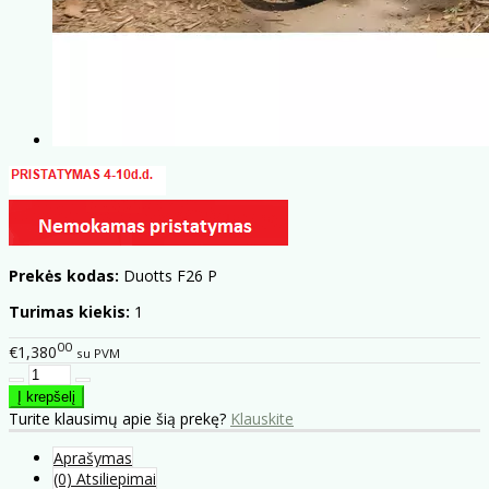
Prekės kodas:
Duotts ​​F26 P
Turimas kiekis:
1
00
€1,380
su PVM
Turite klausimų apie šią prekę?
Klauskite
Aprašymas
(0) Atsiliepimai