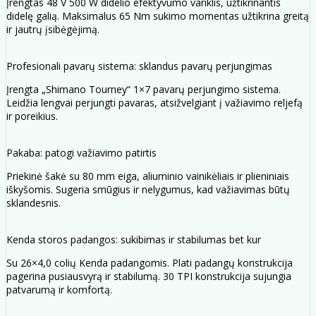
Įrengtas 48 V 500 W didelio efektyvumo variklis, užtikrinantis
didelę galią. Maksimalus 65 Nm sukimo momentas užtikrina greitą
ir jautrų įsibėgėjimą.
Profesionali pavarų sistema: sklandus pavarų perjungimas
Įrengta „Shimano Tourney“ 1×7 pavarų perjungimo sistema.
Leidžia lengvai perjungti pavaras, atsižvelgiant į važiavimo reljefą
ir poreikius.
Pakaba: patogi važiavimo patirtis
Priekinė šakė su 80 mm eiga, aliuminio vainikėliais ir plieniniais
iškyšomis. Sugeria smūgius ir nelygumus, kad važiavimas būtų
sklandesnis.
Kenda storos padangos: sukibimas ir stabilumas bet kur
Su 26×4,0 colių Kenda padangomis. Plati padangų konstrukcija
pagerina pusiausvyrą ir stabilumą. 30 TPI konstrukcija sujungia
patvarumą ir komfortą.