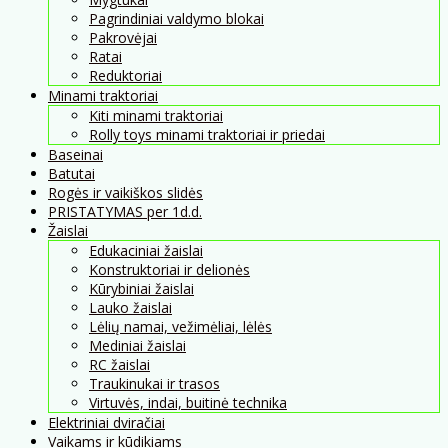
Pagrindiniai valdymo blokai
Pakrovėjai
Ratai
Reduktoriai
Minami traktoriai
Kiti minami traktoriai
Rolly toys minami traktoriai ir priedai
Baseinai
Batutai
Rogės ir vaikiškos slidės
PRISTATYMAS per 1d.d.
Žaislai
Edukaciniai žaislai
Konstruktoriai ir delionės
Kūrybiniai žaislai
Lauko žaislai
Lėlių namai, vežimėliai, lėlės
Mediniai žaislai
RC žaislai
Traukinukai ir trasos
Virtuvės, indai, buitinė technika
Elektriniai dviračiai
Vaikams ir kūdikiams