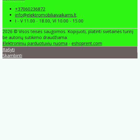
+37060236872
info@elektromobiliaivaikams.lt
I - V 11.00 - 18.00, VI 10.00 - 15.00
2026 © Visos teisės saugomos. Kopijuoti, platinti svetainės turinį
be autorių sutikimo draudžiama.
Elektroninių parduotuvių nuoma
-
eshoprent.com
Rašyti
Skambinti