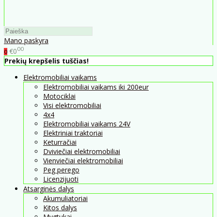
Mano paskyra
00
€0
0
Prekių krepšelis tuščias!
Elektromobiliai vaikams
Elektromobiliai vaikams iki 200eur
Motociklai
Visi elektromobiliai
4x4
Elektromobiliai vaikams 24V
Elektriniai traktoriai
Keturračiai
Dviviečiai elektromobiliai
Vienviečiai elektromobiliai
Peg perego
Licenzijuoti
Atsarginės dalys
Akumuliatoriai
Kitos dalys
Mygtukai