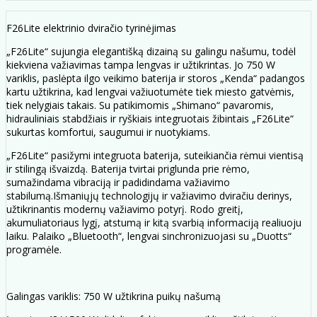
F26Lite elektrinio dviračio tyrinėjimas
„F26Lite“ sujungia elegantišką dizainą su galingu našumu, todėl
kiekviena važiavimas tampa lengvas ir užtikrintas. Jo 750 W
variklis, paslėpta ilgo veikimo baterija ir storos „Kenda“ padangos
kartu užtikrina, kad lengvai važiuotumėte tiek miesto gatvėmis,
tiek nelygiais takais. Su patikimomis „Shimano“ pavaromis,
hidrauliniais stabdžiais ir ryškiais integruotais žibintais „F26Lite“
sukurtas komfortui, saugumui ir nuotykiams.
„F26Lite“ pasižymi integruota baterija, suteikiančia rėmui vientisą
ir stilingą išvaizdą. Baterija tvirtai priglunda prie rėmo,
sumažindama vibraciją ir padidindama važiavimo
stabilumą.Išmaniųjų technologijų ir važiavimo dviračiu derinys,
užtikrinantis modernų važiavimo potyrį. Rodo greitį,
akumuliatoriaus lygį, atstumą ir kitą svarbią informaciją realiuoju
laiku. Palaiko „Bluetooth“, lengvai sinchronizuojasi su „Duotts“
programėle.
Galingas variklis: 750 W užtikrina puikų našumą