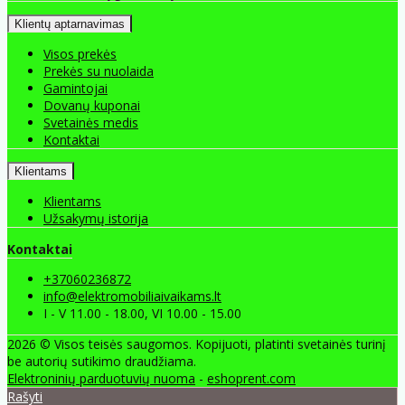
Klientų aptarnavimas
Visos prekės
Prekės su nuolaida
Gamintojai
Dovanų kuponai
Svetainės medis
Kontaktai
Klientams
Klientams
Užsakymų istorija
Kontaktai
+37060236872
info@elektromobiliaivaikams.lt
I - V 11.00 - 18.00, VI 10.00 - 15.00
2026 © Visos teisės saugomos. Kopijuoti, platinti svetainės turinį
be autorių sutikimo draudžiama.
Elektroninių parduotuvių nuoma
-
eshoprent.com
Rašyti