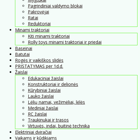
Pagrindiniai valdymo blokai
Pakrovėjai
Ratai
Reduktoriai
Minami traktoriai
Kiti minami traktoriai
Rolly toys minami traktoriai ir priedai
Baseinai
Batutai
Rogės ir vaikiškos slidės
PRISTATYMAS per 1d.d.
Žaislai
Edukaciniai žaislai
Konstruktoriai ir delionės
Kūrybiniai žaislai
Lauko žaislai
Lėlių namai, vežimėliai, lėlės
Mediniai žaislai
RC žaislai
Traukinukai ir trasos
Virtuvės, indai, buitinė technika
Elektriniai dviračiai
Vaikams ir kūdikiams