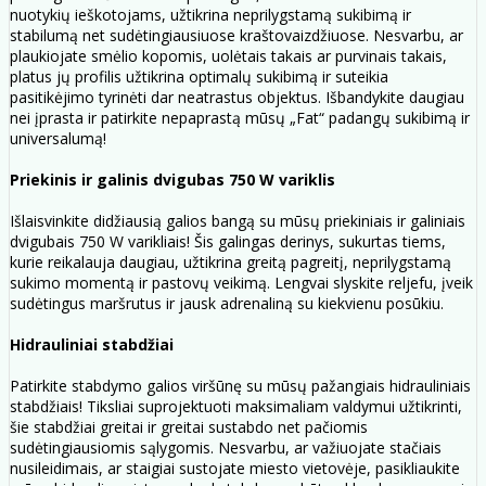
nuotykių ieškotojams, užtikrina neprilygstamą sukibimą ir
stabilumą net sudėtingiausiuose kraštovaizdžiuose. Nesvarbu, ar
plaukiojate smėlio kopomis, uolėtais takais ar purvinais takais,
platus jų profilis užtikrina optimalų sukibimą ir suteikia
pasitikėjimo tyrinėti dar neatrastus objektus. Išbandykite daugiau
nei įprasta ir patirkite nepaprastą mūsų „Fat“ padangų sukibimą ir
universalumą!
Priekinis ir galinis dvigubas 750 W variklis
Išlaisvinkite didžiausią galios bangą su mūsų priekiniais ir galiniais
dvigubais 750 W varikliais! Šis galingas derinys, sukurtas tiems,
kurie reikalauja daugiau, užtikrina greitą pagreitį, neprilygstamą
sukimo momentą ir pastovų veikimą. Lengvai slyskite reljefu, įveik
sudėtingus maršrutus ir jausk adrenaliną su kiekvienu posūkiu.
Hidrauliniai stabdžiai
Patirkite stabdymo galios viršūnę su mūsų pažangiais hidrauliniais
stabdžiais! Tiksliai suprojektuoti maksimaliam valdymui užtikrinti,
šie stabdžiai greitai ir greitai sustabdo net pačiomis
sudėtingiausiomis sąlygomis. Nesvarbu, ar važiuojate stačiais
nusileidimais, ar staigiai sustojate miesto vietovėje, pasikliaukite