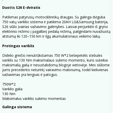
Duotts ​​S26 E-dviratis
Patikimas patyrusių motociklininkų draugas. Su galinga dviguba
750 vatų variklio sistema ir patikima 20AH LG&Samsung baterija,
S26 siūlo įvairias važiavimo galimybes. Laisvai perjunkite iš gryno
elektrinio režimo į pagalbinį pedalą režimą, pailgindami nuvažiuotą
atstumą iki 120–150 km ir ilgą akumuliatoriaus veikimo laiką.
Protingas variklis
Didelio greičio nenutrūkstamas 750 W*2 bešepetėlis stebulės
variklis su 130 Nm maksimalaus sukimo momento, kuris suteikia
maksimalią galią ir nesustabdomą blogoje vietovėje. Mes siūlome
jums precedento neturintį vairavimo malonumą, todėl kiekvienas
važiavimas yra lengvas ir patogus.
750W*2
Variklio galia
130 Nm
Maksimalus variklio sukimo momentas
Galinga sistema