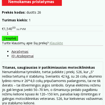
Prekės kodas:
duotts 26
Turimas kiekis:
1
00
€1,540
su PVM
Turite klausimų apie šią prekę?
Klauskite
Aprašymas
(0) Atsiliepimai
Titanas, saugiausias ir patikimiausias motociklininkas
Nenumaldomai tyrinėkite, tvirtai judėkite į priekį. S26, kur „S“
reiškia tvirtumą ir stabilumą. Sveriantis 42 kg, su 26 colių aliuminio
lydinio rėmu ir 26*4,0 colių pripučiamomis padangomis, tai ne tik
dviratis – tai ištvermingos jėgos simbolis. Grynai elektriniu režimu
jis gali lengvai įveikti 50–70 km, o išmaniuoju pedalo pagalbiniu
režimu kelionė tęsiasi iki 120–150 km, panašiai kaip išmintingas ir
galingas motociklininkas veteranas. S26, kur kiekvienas važiavimas
yra stabilumo kelionė.