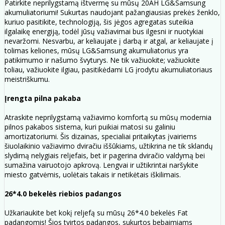
Patirkite neprilygstamą ištvermę su mūsų 20AH LG&Samsung
akumuliatoriumi! Sukurtas naudojant pažangiausias prekės ženklo,
kuriuo pasitikite, technologiją, šis jėgos agregatas suteikia
ilgalaikę energiją, todėl jūsų važiavimai bus ilgesni ir nuotykiai
nevaržomi. Nesvarbu, ar keliaujate į darbą ir atgal, ar keliaujate į
tolimas keliones, mūsų LG&Samsung akumuliatorius yra
patikimumo ir našumo švyturys. Ne tik važiuokite; važiuokite
toliau, važiuokite ilgiau, pasitikėdami LG įrodytu akumuliatoriaus
meistriškumu.
Įrengta pilna pakaba
Atraskite neprilygstamą važiavimo komfortą su mūsų modernia
pilnos pakabos sistema, kuri puikiai matosi su galiniu
amortizatoriumi. Šis dizainas, specialiai pritaikytas įvairiems
šiuolaikinio važiavimo dviračiu iššūkiams, užtikrina ne tik sklandų
slydimą nelygiais reljefais, bet ir pagerina dviračio valdymą bei
sumažina vairuotojo apkrovą. Lengvai ir užtikrintai naršykite
miesto gatvėmis, uolėtais takais ir netikėtais iškilimais.
26*4.0 bekelės riebios padangos
Užkariaukite bet kokį reljefą su mūsų 26*4.0 bekelės Fat
padangomis! Šios tvirtos padangos, sukurtos bebaimiams