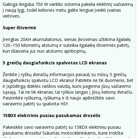
Galinga dviguba 750 W variklio sistema pakelia elektrinį važiavimą
į naują lygį, todėl kelionės metu galite lengvai įveikti įvairias
vietoves.
Super Ištvermė
Įrengtas 20AH akumuliatorius, vienas įkrovimas užtikrina ilgalaikį
120–150 kilometrų atstumą ir suteikia ilgalaikę ištvermės patirtį,
kuri išlaisvina jus nuo atstumo apribojimų.
5 greičių daugiafunkcis spalvotas LCD ekranas
Ženkite į ryškų dviračių informacijos pasaulį su mūsų 5 greičių
daugiafunkciu spalvotu LCD ekranu! Patirkite ne tik duomenis, bet
ir įspūdingą didelės raiškos vaizdą, kuris pagerina jūsų važiavimo
sąsają. Tai ne tik ekranas; tai ryškus langas į jūsų kelionę dviračiu.
Pasirinkite ryškumą, ryškumą ir iš naujo apibrėžkite savo
vairavimo patirtį su spalvota HD!
158DX elektrinis pusiau pasukamas droselis
Pakeiskite savo vairavimo patirtį su 158DX elektriniu pusiau
pasukamu droseliu! Sukurtas motociklininkams, kurie trokšta