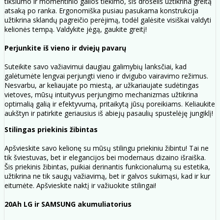
tikslumo ir momentinio galios tiekimo, šis droselis užtikrina greitą
atsaką po ranka. Ergonomiška pusiau pasukama konstrukcija
užtikrina sklandų pagreičio perėjimą, todėl galėsite visiškai valdyti
kelionės tempą. Valdykite jėgą, gaukite greitį!
Perjunkite iš vieno ir dviejų pavarų
Suteikite savo važiavimui daugiau galimybių lanksčiai, kad
galėtumėte lengvai perjungti vieno ir dvigubo vairavimo režimus.
Nesvarbu, ar keliaujate po miestą, ar užkariaujate sudėtingas
vietoves, mūsų intuityvus perjungimo mechanizmas užtikrina
optimalią galią ir efektyvumą, pritaikytą jūsų poreikiams. Keliaukite
aukštyn ir patirkite geriausius iš abiejų pasaulių spustelėję jungiklį!
Stilingas priekinis žibintas
Apšvieskite savo kelionę su mūsų stilingu priekiniu žibintu! Tai ne
tik šviestuvas, bet ir elegancijos bei modernaus dizaino išraiška.
Šis priekinis žibintas, puikiai derinantis funkcionalumą su estetika,
užtikrina ne tik saugų važiavimą, bet ir galvos sukimąsi, kad ir kur
eitumėte. Apšvieskite naktį ir važiuokite stilingai!
20Ah LG ir SAMSUNG akumuliatorius