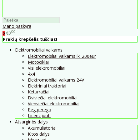
Mano paskyra
00
€0
0
Prekių krepšelis tuščias!
Elektromobiliai vaikams
Elektromobiliai vaikams iki 200eur
Motociklai
Visi elektromobiliai
4x4
Elektromobiliai vaikams 24V
Elektriniai traktoriai
Keturračiai
Dviviečiai elektromobiliai
Vienviečiai elektromobiliai
Peg perego
Licenzijuoti
Atsarginės dalys
Akumuliatoriai
Kitos dalys
Mygtukai