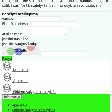
mūsų hidrauline sistema, kad stabdymas būtų sklandus, saugus ir
užtikrintas. Ne tik stabdykite, bet ir nurodykite savo važiavimą.
Parašyti atsiliepimą
Vardas:
El. pašto adresas:
Atsiliepimas:
Įvertinimas:
Įveskite saugos kodą:
Rašyti
Kontaktai
Apie mus
Pirkimo sąlygos ir taisyklės
Informacija
Apie mus
Pirkimo sąlygos ir taisyklės