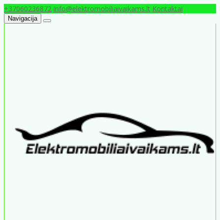
+37060236872
info@elektromobiliaivaikams.lt
Kontaktai
Navigacija