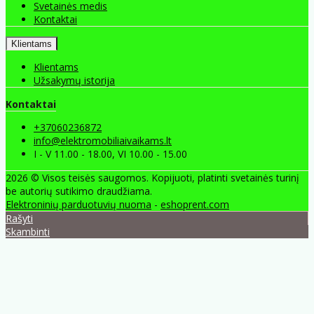
Svetainės medis
Kontaktai
Klientams
Klientams
Užsakymų istorija
Kontaktai
+37060236872
info@elektromobiliaivaikams.lt
I - V 11.00 - 18.00, VI 10.00 - 15.00
2026 © Visos teisės saugomos. Kopijuoti, platinti svetainės turinį
be autorių sutikimo draudžiama.
Elektroninių parduotuvių nuoma
-
eshoprent.com
Rašyti
Skambinti