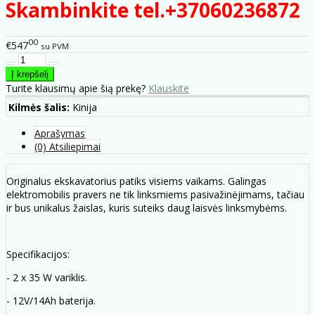
Skambinkite tel.+37060236872
00
€547
su PVM
Turite klausimų apie šią prekę?
Klauskite
Kilmės šalis:
Kinija
Aprašymas
(0) Atsiliepimai
Originalus ekskavatorius patiks visiems vaikams. Galingas
elektromobilis pravers ne tik linksmiems pasivažinėjimams, tačiau
ir bus unikalus žaislas, kuris suteiks daug laisvės linksmybėms.
Specifikacijos:
- 2 x 35 W variklis.
- 12V/14Ah baterija.