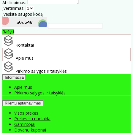
Atsiliepimas:
Įvertinimas:
Įveskite saugos kodą:
Rašyti
Kontaktai
Apie mus
Pirkimo sąlygos ir taisyklės
Informacija
Apie mus
Pirkimo sąlygos ir taisyklės
Klientų aptarnavimas
Visos prekės
Prekės su nuolaida
Gamintojai
Dovanų kuponai