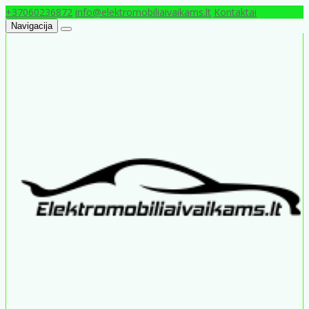
+37060236872
info@elektromobiliaivaikams.lt
Kontaktai
Navigacija