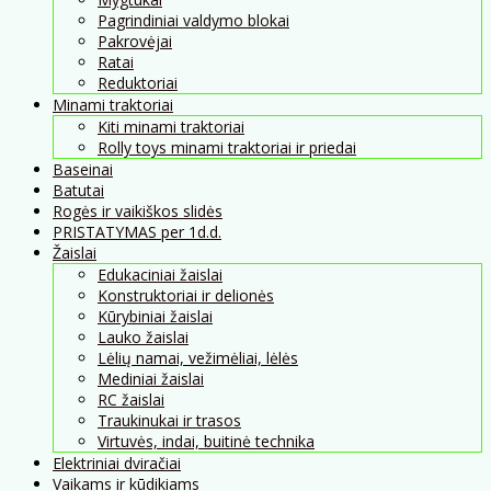
Pagrindiniai valdymo blokai
Pakrovėjai
Ratai
Reduktoriai
Minami traktoriai
Kiti minami traktoriai
Rolly toys minami traktoriai ir priedai
Baseinai
Batutai
Rogės ir vaikiškos slidės
PRISTATYMAS per 1d.d.
Žaislai
Edukaciniai žaislai
Konstruktoriai ir delionės
Kūrybiniai žaislai
Lauko žaislai
Lėlių namai, vežimėliai, lėlės
Mediniai žaislai
RC žaislai
Traukinukai ir trasos
Virtuvės, indai, buitinė technika
Elektriniai dviračiai
Vaikams ir kūdikiams