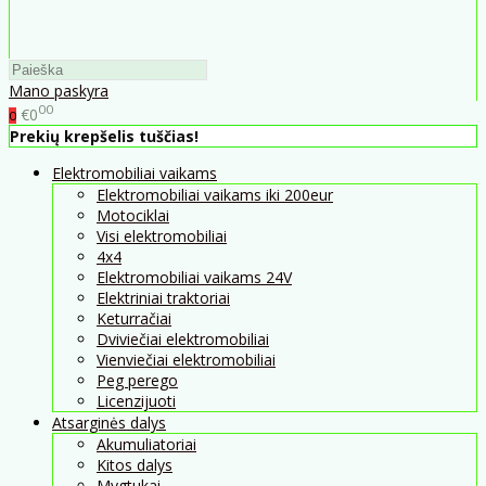
Mano paskyra
00
€0
0
Prekių krepšelis tuščias!
Elektromobiliai vaikams
Elektromobiliai vaikams iki 200eur
Motociklai
Visi elektromobiliai
4x4
Elektromobiliai vaikams 24V
Elektriniai traktoriai
Keturračiai
Dviviečiai elektromobiliai
Vienviečiai elektromobiliai
Peg perego
Licenzijuoti
Atsarginės dalys
Akumuliatoriai
Kitos dalys
Mygtukai