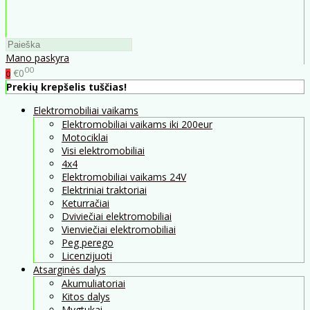
Mano paskyra
00
€0
0
Prekių krepšelis tuščias!
Elektromobiliai vaikams
Elektromobiliai vaikams iki 200eur
Motociklai
Visi elektromobiliai
4x4
Elektromobiliai vaikams 24V
Elektriniai traktoriai
Keturračiai
Dviviečiai elektromobiliai
Vienviečiai elektromobiliai
Peg perego
Licenzijuoti
Atsarginės dalys
Akumuliatoriai
Kitos dalys
Mygtukai