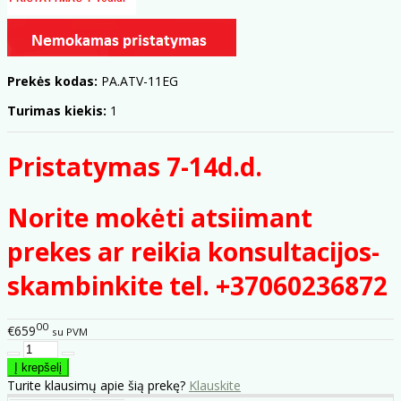
Prekės kodas:
PA.ATV-11EG
Turimas kiekis:
1
Pristatymas 7-14d.d.
Norite mokėti atsiimant
prekes ar reikia konsultacijos-
skambinkite tel. +37060236872
00
€659
su PVM
Turite klausimų apie šią prekę?
Klauskite