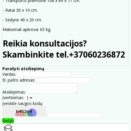
- Transporto priemonė 108 x 69 x 71 cm.
- Ratai 30 x 10 cm.
- Sėdynė 40 x 20 cm.
Maksimali apkrova: 65 kg.
Reikia konsultacijos?
Skambinkite tel.+37060236872
Parašyti atsiliepimą
Vardas:
El. pašto adresas:
Atsiliepimas:
Įvertinimas:
Įveskite saugos kodą:
Rašyti