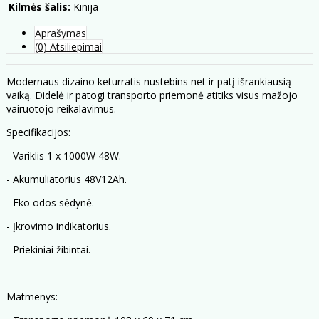
Kilmės šalis:
Kinija
Aprašymas
(0) Atsiliepimai
Modernaus dizaino keturratis nustebins net ir patį išrankiausią
vaiką. Didelė ir patogi transporto priemonė atitiks visus mažojo
vairuotojo reikalavimus.
Specifikacijos:
- Variklis 1 x 1000W 48W.
- Akumuliatorius 48V12Ah.
- Eko odos sėdynė.
- Įkrovimo indikatorius.
- Priekiniai žibintai.
Matmenys: