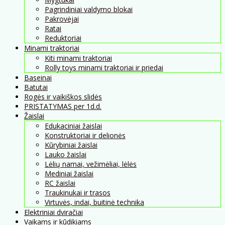
Pagrindiniai valdymo blokai
Pakrovėjai
Ratai
Reduktoriai
Minami traktoriai
Kiti minami traktoriai
Rolly toys minami traktoriai ir priedai
Baseinai
Batutai
Rogės ir vaikiškos slidės
PRISTATYMAS per 1d.d.
Žaislai
Edukaciniai žaislai
Konstruktoriai ir delionės
Kūrybiniai žaislai
Lauko žaislai
Lėlių namai, vežimėliai, lėlės
Mediniai žaislai
RC žaislai
Traukinukai ir trasos
Virtuvės, indai, buitinė technika
Elektriniai dviračiai
Vaikams ir kūdikiams