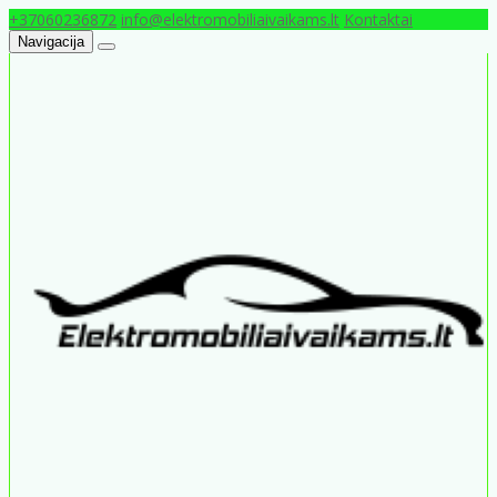
+37060236872
info@elektromobiliaivaikams.lt
Kontaktai
Navigacija