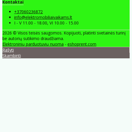
Kontaktai
+37060236872
info@elektromobiliaivaikams.lt
I - V 11.00 - 18.00, VI 10.00 - 15.00
2026 © Visos teisės saugomos. Kopijuoti, platinti svetainės turinį
be autorių sutikimo draudžiama.
Elektroninių parduotuvių nuoma
-
eshoprent.com
Rašyti
Skambinti