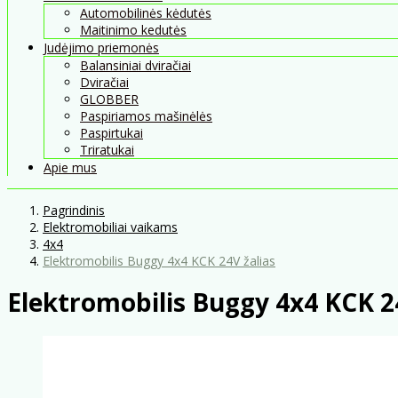
Automobilinės kėdutės
Maitinimo kedutės
Judėjimo priemonės
Balansiniai dviračiai
Dviračiai
GLOBBER
Paspiriamos mašinėlės
Paspirtukai
Triratukai
Apie mus
Pagrindinis
Elektromobiliai vaikams
4x4
Elektromobilis Buggy 4x4 KCK 24V žalias
Elektromobilis Buggy 4x4 KCK 2