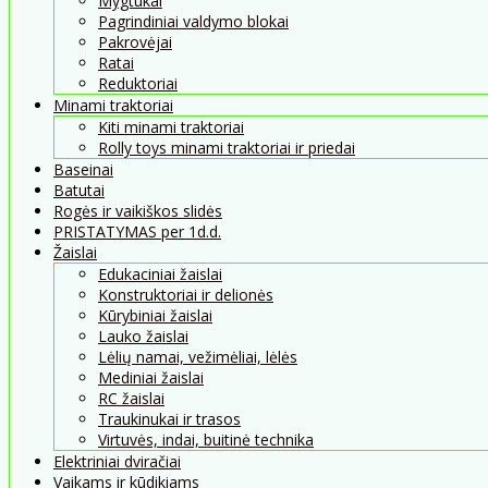
Mygtukai
Pagrindiniai valdymo blokai
Pakrovėjai
Ratai
Reduktoriai
Minami traktoriai
Kiti minami traktoriai
Rolly toys minami traktoriai ir priedai
Baseinai
Batutai
Rogės ir vaikiškos slidės
PRISTATYMAS per 1d.d.
Žaislai
Edukaciniai žaislai
Konstruktoriai ir delionės
Kūrybiniai žaislai
Lauko žaislai
Lėlių namai, vežimėliai, lėlės
Mediniai žaislai
RC žaislai
Traukinukai ir trasos
Virtuvės, indai, buitinė technika
Elektriniai dviračiai
Vaikams ir kūdikiams