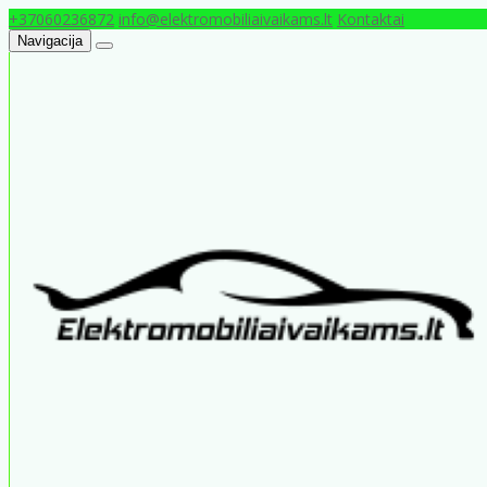
+37060236872
info@elektromobiliaivaikams.lt
Kontaktai
Navigacija