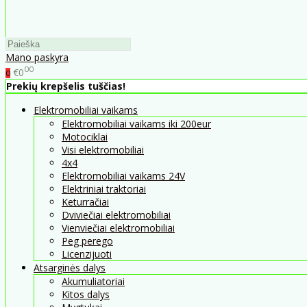
Mano paskyra
00
€0
0
Prekių krepšelis tuščias!
Elektromobiliai vaikams
Elektromobiliai vaikams iki 200eur
Motociklai
Visi elektromobiliai
4x4
Elektromobiliai vaikams 24V
Elektriniai traktoriai
Keturračiai
Dviviečiai elektromobiliai
Vienviečiai elektromobiliai
Peg perego
Licenzijuoti
Atsarginės dalys
Akumuliatoriai
Kitos dalys