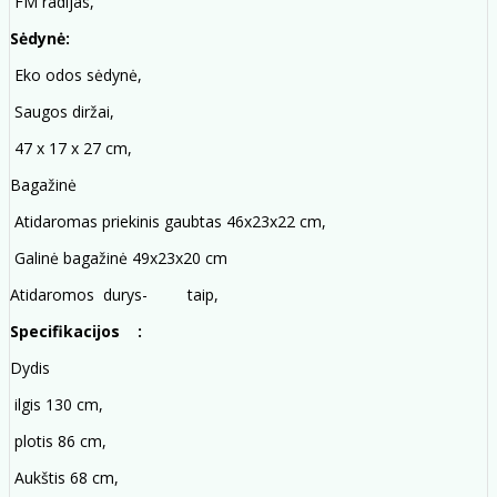
FM radijas,
Sėdynė:
Eko odos sėdynė,
Saugos diržai,
47 x 17 x 27 cm,
Bagažinė
Atidaromas priekinis gaubtas 46x23x22 cm,
Galinė bagažinė 49x23x20 cm
Atidaromos durys- taip,
Specifikacijos :
Dydis
ilgis 130 cm,
plotis 86 cm,
Aukštis 68 cm,