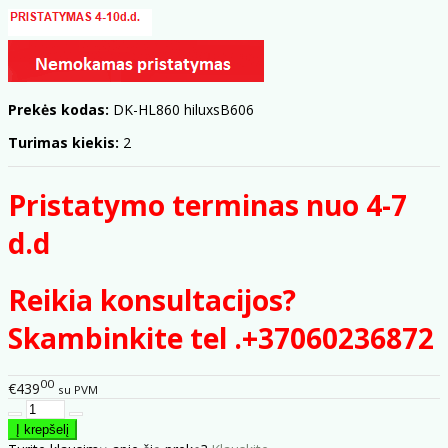
Prekės kodas:
DK-HL860 hiluxsB606
Turimas kiekis:
2
Pristatymo terminas nuo 4-7
d.d
Reikia konsultacijos?
Skambinkite tel .+37060236872
00
€439
su PVM