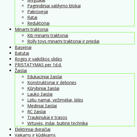
Pagrindiniai valdymo blokai
Pakrovėjai
Ratai
Reduktoriai
Minami traktoriai
Kiti minami traktoriai
Rolly toys minami traktoriai ir priedai
Baseinai
Batutai
Rogės ir vaikiškos slidės
PRISTATYMAS per 1d.d.
Žaislai
Edukaciniai žaislai
Konstruktoriai ir delionės
Kūrybiniai žaislai
Lauko žaislai
Lėlių namai, vežimėliai, lėlės
Mediniai žaislai
RC žaislai
Traukinukai ir trasos
Virtuvės, indai, buitinė technika
Elektriniai dviračiai
Vaikams ir kūdikiams