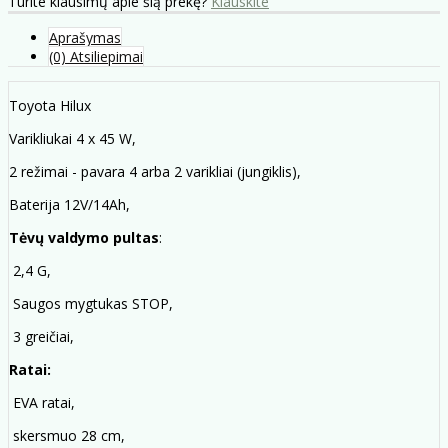
Turite klausimų apie šią prekę?
Klauskite
Aprašymas
(0) Atsiliepimai
Toyota Hilux
Varikliukai 4 x 45 W,
2 režimai - pavara 4 arba 2 varikliai (jungiklis),
Baterija 12V/14Ah,
Tėvų valdymo pultas
:
2,4 G,
Saugos mygtukas STOP,
3 greičiai,
Ratai:
EVA ratai,
skersmuo 28 cm,