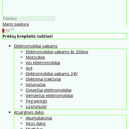
Mano paskyra
00
€0
0
Prekių krepšelis tuščias!
Elektromobiliai vaikams
Elektromobiliai vaikams iki 200eur
Motociklai
Visi elektromobiliai
4x4
Elektromobiliai vaikams 24V
Elektriniai traktoriai
Keturračiai
Dviviečiai elektromobiliai
Vienviečiai elektromobiliai
Peg perego
Licenzijuoti
Atsarginės dalys
Akumuliatoriai
Kitos dalys
Mygtukai