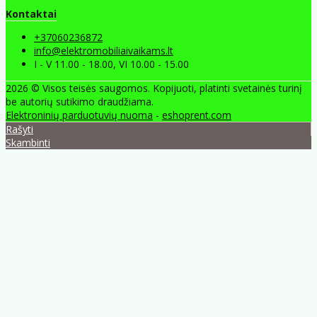
Kontaktai
+37060236872
info@elektromobiliaivaikams.lt
I - V 11.00 - 18.00, VI 10.00 - 15.00
2026 © Visos teisės saugomos. Kopijuoti, platinti svetainės turinį
be autorių sutikimo draudžiama.
Elektroninių parduotuvių nuoma
-
eshoprent.com
Rašyti
Skambinti