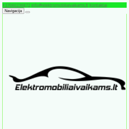
+37060236872
info@elektromobiliaivaikams.lt
Kontaktai
Navigacija