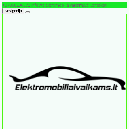
+37060236872
info@elektromobiliaivaikams.lt
Kontaktai
Navigacija