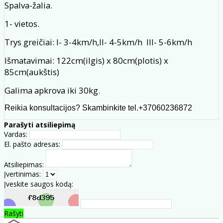
Spalva-žalia.
1- vietos.
Trys greičiai: I- 3-4km/h,II- 4-5km/h III- 5-6km/h
Išmatavimai: 122cm(ilgis) x 80cm(plotis) x
85cm(aukštis)
Galima apkrova iki 30kg.
Reikia konsultacijos? Skambinkite tel.+37060236872
Parašyti atsiliepimą
Vardas:
El. pašto adresas:
Atsiliepimas:
Įvertinimas:
Įveskite saugos kodą:
Rašyti