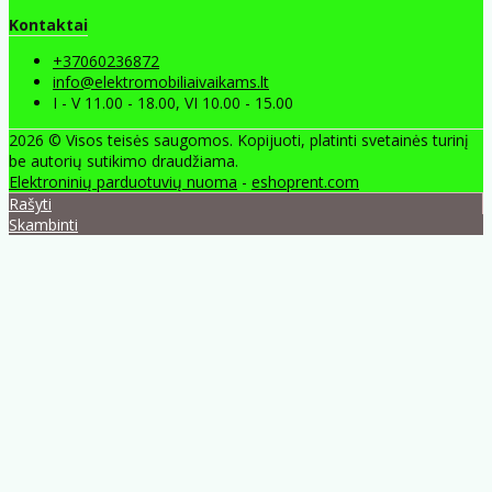
Kontaktai
+37060236872
info@elektromobiliaivaikams.lt
I - V 11.00 - 18.00, VI 10.00 - 15.00
2026 © Visos teisės saugomos. Kopijuoti, platinti svetainės turinį
be autorių sutikimo draudžiama.
Elektroninių parduotuvių nuoma
-
eshoprent.com
Rašyti
Skambinti