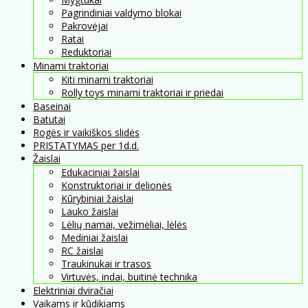
Pagrindiniai valdymo blokai
Pakrovėjai
Ratai
Reduktoriai
Minami traktoriai
Kiti minami traktoriai
Rolly toys minami traktoriai ir priedai
Baseinai
Batutai
Rogės ir vaikiškos slidės
PRISTATYMAS per 1d.d.
Žaislai
Edukaciniai žaislai
Konstruktoriai ir delionės
Kūrybiniai žaislai
Lauko žaislai
Lėlių namai, vežimėliai, lėlės
Mediniai žaislai
RC žaislai
Traukinukai ir trasos
Virtuvės, indai, buitinė technika
Elektriniai dviračiai
Vaikams ir kūdikiams