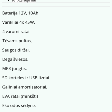
(0) Atsiliepimai
Baterija 12V, 10Ah
Varikliai 4x 45W,
4 varomi ratai
Tėvams pultas,
Saugos diržai,
Dega šviesos,
MP3 jungtis,
SD korteles ir USB lizdai
Galiniai amortizatoriai,
EVA ratai (minkšti)
Eko odos sėdyne.