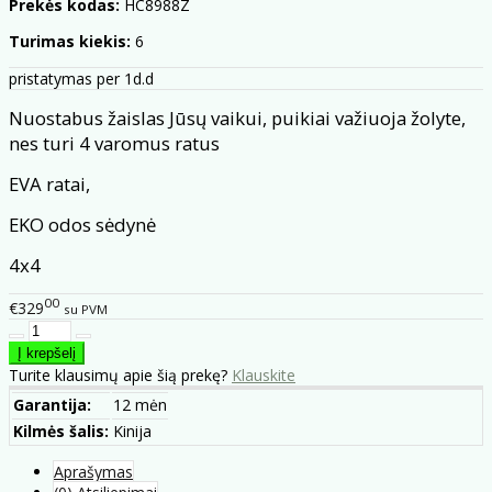
Prekės kodas:
HC8988Z
Turimas kiekis:
6
pristatymas per 1d.d
Nuostabus žaislas Jūsų vaikui, puikiai važiuoja žolyte,
nes turi 4 varomus ratus
EVA ratai,
EKO odos sėdynė
4x4
00
€329
su PVM
Turite klausimų apie šią prekę?
Klauskite
Garantija:
12 mėn
Kilmės šalis:
Kinija
Aprašymas