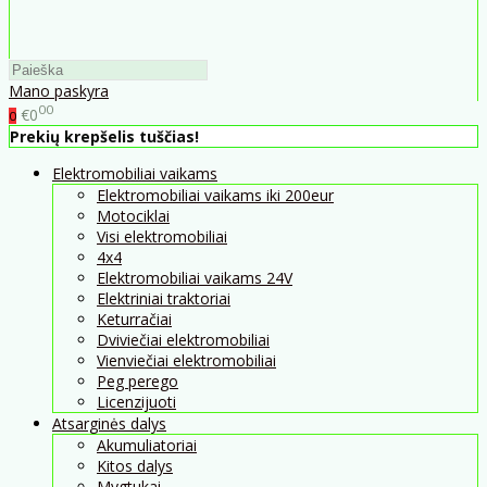
Mano paskyra
00
€0
0
Prekių krepšelis tuščias!
Elektromobiliai vaikams
Elektromobiliai vaikams iki 200eur
Motociklai
Visi elektromobiliai
4x4
Elektromobiliai vaikams 24V
Elektriniai traktoriai
Keturračiai
Dviviečiai elektromobiliai
Vienviečiai elektromobiliai
Peg perego
Licenzijuoti
Atsarginės dalys
Akumuliatoriai
Kitos dalys
Mygtukai