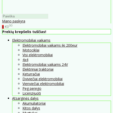
Mano paskyra
00
€0
0
Prekių krepšelis tuščias!
Elektromobiliai vaikams
Elektromobiliai vaikams iki 200eur
Motociklai
Visi elektromobiliai
4x4
Elektromobiliai vaikams 24V
Elektriniai traktoriai
Keturračiai
Dviviečiai elektromobiliai
Vienviečiai elektromobiliai
Peg perego
Licenzijuoti
Atsarginės dalys
Akumuliatoriai
Kitos dalys
Mygtukai