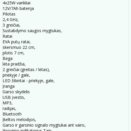
4x25W varikliai
12V/7Ah baterija
Pilotas
2,4 GHz,
3 greičiai,
Sustabdymo saugos mygtukas,
Ratai
EVA putų ratai,
skersmuo 22 cm,
plotis 7 cm,
Bėga
lėta pradžia,
2 greičiai (greitas / lėtas),
priekyje / gale,
LED žibintai - priekyje, gale,
Įranga
Garso skydelis
USB įvestis,
MP3,
radijas,
Bluetooth
Įkeltos melodijos,
Garso ir garsinio signalo mygtukai ant vairo,
Įkrovimo indikatorius Taip,