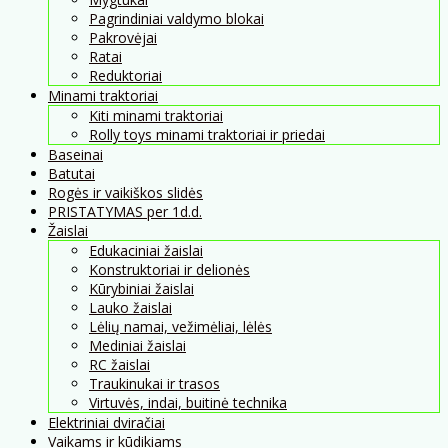
Pagrindiniai valdymo blokai
Pakrovėjai
Ratai
Reduktoriai
Minami traktoriai
Kiti minami traktoriai
Rolly toys minami traktoriai ir priedai
Baseinai
Batutai
Rogės ir vaikiškos slidės
PRISTATYMAS per 1d.d.
Žaislai
Edukaciniai žaislai
Konstruktoriai ir delionės
Kūrybiniai žaislai
Lauko žaislai
Lėlių namai, vežimėliai, lėlės
Mediniai žaislai
RC žaislai
Traukinukai ir trasos
Virtuvės, indai, buitinė technika
Elektriniai dviračiai
Vaikams ir kūdikiams