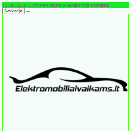
+37060236872
info@elektromobiliaivaikams.lt
Kontaktai
Navigacija