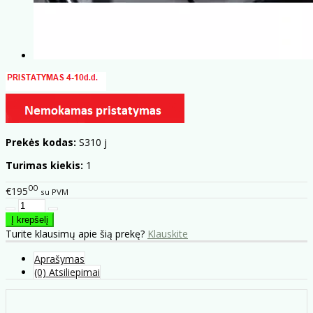
Prekės kodas:
S310 j
Turimas kiekis:
1
00
€195
su PVM
Turite klausimų apie šią prekę?
Klauskite
Aprašymas
(0) Atsiliepimai