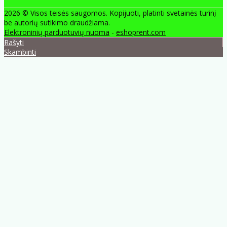
2026 © Visos teisės saugomos. Kopijuoti, platinti svetainės turinį
be autorių sutikimo draudžiama.
Elektroninių parduotuvių nuoma
-
eshoprent.com
Rašyti
Skambinti