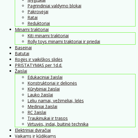
Pagrindiniai valdymo blokai
Pakrovėjai
Ratai
Reduktoriai
Minami traktoriai
Kiti minami traktoriai
Rolly toys minami traktoriai ir priedai
Baseinai
Batutai
Rogės ir vaikiškos slidės
PRISTATYMAS per 1d.d.
Žaislai
Edukaciniai žaislai
Konstruktoriai ir delionės
Kūrybiniai žaislai
Lauko žaislai
Lėlių namai, vežimėliai, lėlės
Mediniai žaislai
RC žaislai
Traukinukai ir trasos
Virtuvės, indai, buitinė technika
Elektriniai dviračiai
Vaikams ir kūdikiams