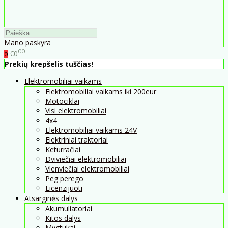
Mano paskyra
00
€0
0
Prekių krepšelis tuščias!
Elektromobiliai vaikams
Elektromobiliai vaikams iki 200eur
Motociklai
Visi elektromobiliai
4x4
Elektromobiliai vaikams 24V
Elektriniai traktoriai
Keturračiai
Dviviečiai elektromobiliai
Vienviečiai elektromobiliai
Peg perego
Licenzijuoti
Atsarginės dalys
Akumuliatoriai
Kitos dalys
Mygtukai