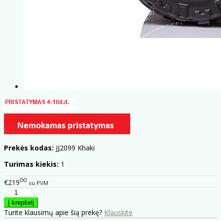
Prekės kodas:
JJ2099 Khaki
Turimas kiekis:
1
00
€219
su PVM
Turite klausimų apie šią prekę?
Klauskite