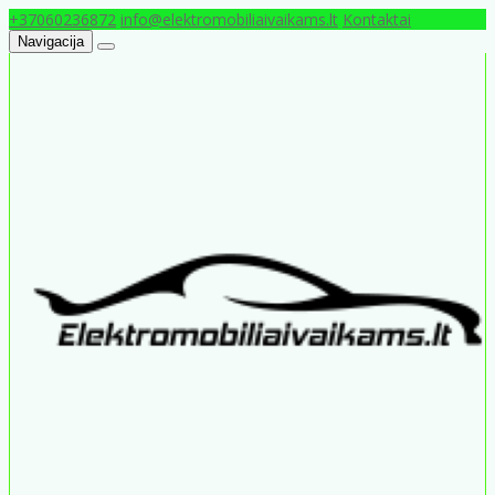
+37060236872
info@elektromobiliaivaikams.lt
Kontaktai
Navigacija