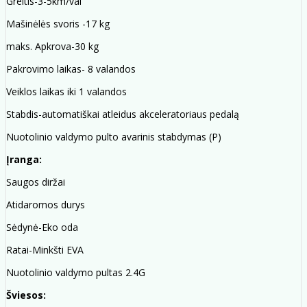
Greitis-3-5km/val
Mašinėlės svoris -17 kg
maks. Apkrova-30 kg
Pakrovimo laikas- 8 valandos
Veiklos laikas iki 1 valandos
Stabdis-automatiškai atleidus akceleratoriaus pedalą
Nuotolinio valdymo pulto avarinis stabdymas (P)
Įranga:
Saugos diržai
Atidaromos durys
Sėdynė-Eko oda
Ratai-Minkšti EVA
Nuotolinio valdymo pultas 2.4G
Šviesos: