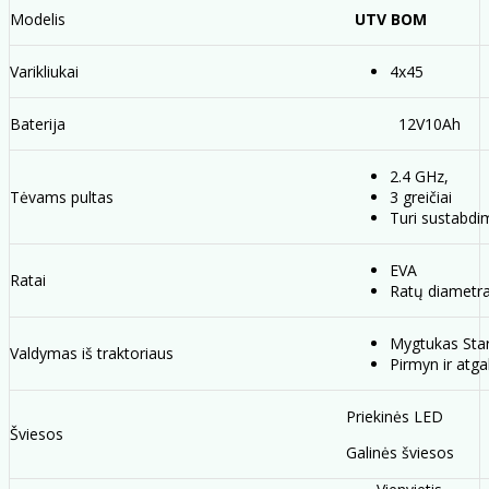
Modelis
UTV BOM
Varikliukai
4x45
Baterija
12V10Ah
2.4 GHz,
Tėvams pultas
3 greičiai
Turi sustabd
EVA
Ratai
Ratų diametr
Mygtukas Star
Valdymas iš traktoriaus
Pirmyn ir atga
Priekinės LED
Šviesos
Galinės šviesos