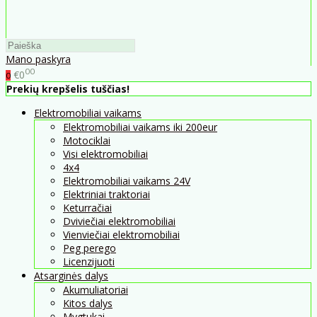
Mano paskyra
00
€0
0
Prekių krepšelis tuščias!
Elektromobiliai vaikams
Elektromobiliai vaikams iki 200eur
Motociklai
Visi elektromobiliai
4x4
Elektromobiliai vaikams 24V
Elektriniai traktoriai
Keturračiai
Dviviečiai elektromobiliai
Vienviečiai elektromobiliai
Peg perego
Licenzijuoti
Atsarginės dalys
Akumuliatoriai
Kitos dalys
Mygtukai