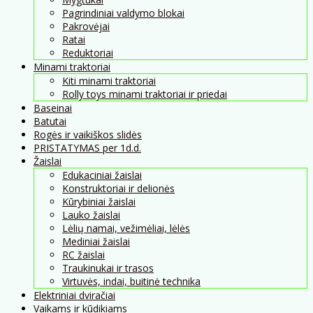
Pagrindiniai valdymo blokai
Pakrovėjai
Ratai
Reduktoriai
Minami traktoriai
Kiti minami traktoriai
Rolly toys minami traktoriai ir priedai
Baseinai
Batutai
Rogės ir vaikiškos slidės
PRISTATYMAS per 1d.d.
Žaislai
Edukaciniai žaislai
Konstruktoriai ir delionės
Kūrybiniai žaislai
Lauko žaislai
Lėlių namai, vežimėliai, lėlės
Mediniai žaislai
RC žaislai
Traukinukai ir trasos
Virtuvės, indai, buitinė technika
Elektriniai dviračiai
Vaikams ir kūdikiams