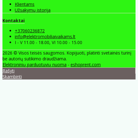
Klientams
Užsakymų istorija
Kontaktai
+37060236872
info@elektromobiliaivaikams.lt
I - V 11.00 - 18.00, VI 10.00 - 15.00
2026 © Visos teisės saugomos. Kopijuoti, platinti svetainės turinį
be autorių sutikimo draudžiama.
Elektroninių parduotuvių nuoma
-
eshoprent.com
Rašyti
Skambinti