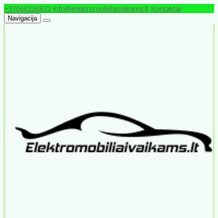
+37060236872
info@elektromobiliaivaikams.lt
Kontaktai
Navigacija