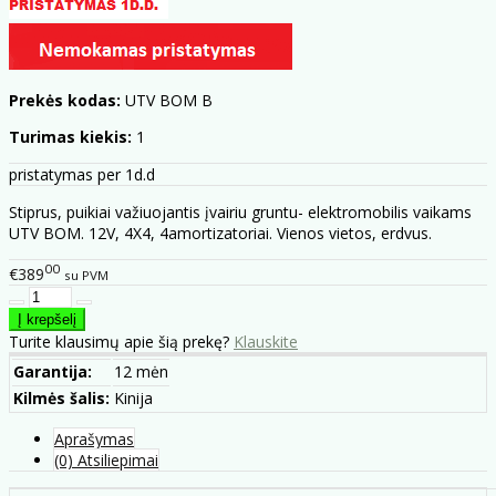
Prekės kodas:
UTV BOM B
Turimas kiekis:
1
pristatymas per 1d.d
Stiprus, puikiai važiuojantis įvairiu gruntu- elektromobilis vaikams
UTV BOM. 12V, 4X4, 4amortizatoriai. Vienos vietos, erdvus.
00
€389
su PVM
Turite klausimų apie šią prekę?
Klauskite
Garantija:
12 mėn
Kilmės šalis:
Kinija
Aprašymas
(0) Atsiliepimai