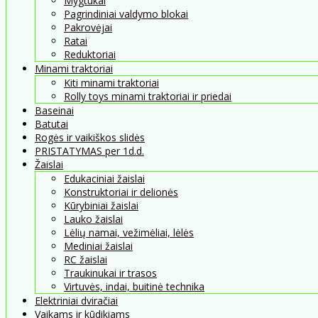
Mygtukai
Pagrindiniai valdymo blokai
Pakrovėjai
Ratai
Reduktoriai
Minami traktoriai
Kiti minami traktoriai
Rolly toys minami traktoriai ir priedai
Baseinai
Batutai
Rogės ir vaikiškos slidės
PRISTATYMAS per 1d.d.
Žaislai
Edukaciniai žaislai
Konstruktoriai ir delionės
Kūrybiniai žaislai
Lauko žaislai
Lėlių namai, vežimėliai, lėlės
Mediniai žaislai
RC žaislai
Traukinukai ir trasos
Virtuvės, indai, buitinė technika
Elektriniai dviračiai
Vaikams ir kūdikiams