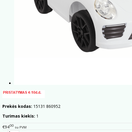
Prekės kodas:
15131 860952
Turimas kiekis:
1
00
€94
su PVM