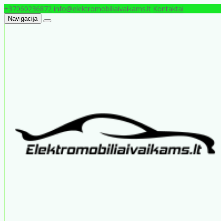
+37060236872
info@elektromobiliaivaikams.lt
Kontaktai
Navigacija