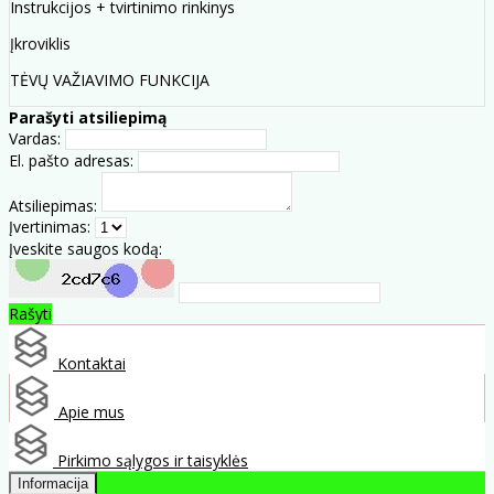
Instrukcijos + tvirtinimo rinkinys
Įkroviklis
TĖVŲ VAŽIAVIMO FUNKCIJA
Parašyti atsiliepimą
Vardas:
El. pašto adresas:
Atsiliepimas:
Įvertinimas:
Įveskite saugos kodą:
Rašyti
Kontaktai
Apie mus
Pirkimo sąlygos ir taisyklės
Informacija