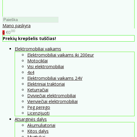
Mano paskyra
00
€0
0
Prekių krepšelis tuščias!
Elektromobiliai vaikams
Elektromobiliai vaikams iki 200eur
Motociklai
Visi elektromobiliai
4x4
Elektromobiliai vaikams 24V
Elektriniai traktoriai
Keturračiai
Dviviečiai elektromobiliai
Vienviečiai elektromobiliai
Peg perego
Licenzijuoti
Atsarginės dalys
Akumuliatoriai
Kitos dalys
Mygtukai