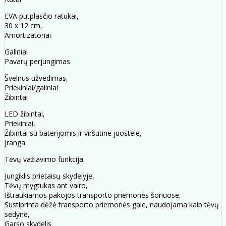
EVA putplasčio ratukai,
30 x 12 cm,
Amortizatoriai
Galiniai
Pavarų perjungimas
Švelnus užvedimas,
Priekiniai/galiniai
Žibintai
LED žibintai,
Priekiniai,
Žibintai su baterijomis ir viršutine juostele,
Įranga
Tėvų važiavimo funkcija
Jungiklis prietaisų skydelyje,
Tėvų mygtukas ant vairo,
Ištraukiamos pakojos transporto priemonės šonuose,
Sustiprinta dėžė transporto priemonės gale, naudojama kaip tėvų
sėdynė,
Garso skydelis