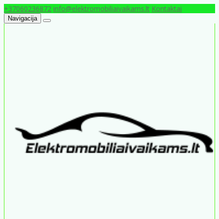
+37060236872
info@elektromobiliaivaikams.lt
Kontaktai
Navigacija