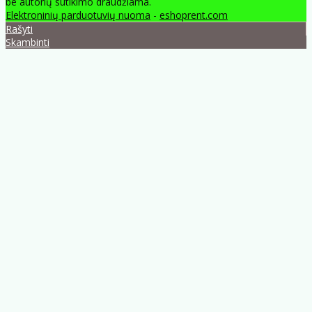
be autorių sutikimo draudžiama.
Elektroninių parduotuvių nuoma
-
eshoprent.com
Rašyti
Skambinti