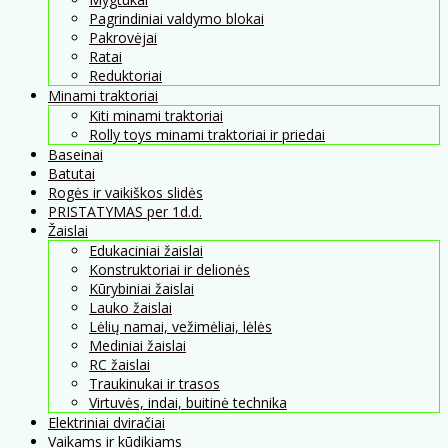
Pagrindiniai valdymo blokai
Pakrovėjai
Ratai
Reduktoriai
Minami traktoriai
Kiti minami traktoriai
Rolly toys minami traktoriai ir priedai
Baseinai
Batutai
Rogės ir vaikiškos slidės
PRISTATYMAS per 1d.d.
Žaislai
Edukaciniai žaislai
Konstruktoriai ir delionės
Kūrybiniai žaislai
Lauko žaislai
Lėlių namai, vežimėliai, lėlės
Mediniai žaislai
RC žaislai
Traukinukai ir trasos
Virtuvės, indai, buitinė technika
Elektriniai dviračiai
Vaikams ir kūdikiams