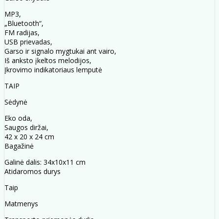
MP3,
„Bluetooth“,
FM radijas,
USB prievadas,
Garso ir signalo mygtukai ant vairo,
Iš anksto įkeltos melodijos,
Įkrovimo indikatoriaus lemputė
TAIP
Sėdynė
Eko oda,
Saugos diržai,
42 x 20 x 24 cm
Bagažinė
Galinė dalis: 34x10x11 cm
Atidaromos durys
Taip
Matmenys