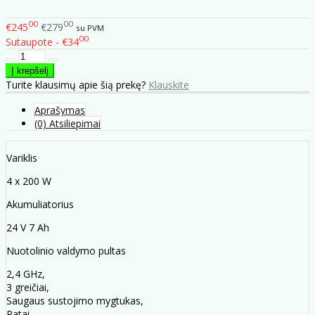
00
00
€245
€279
su PVM
00
Sutaupote - €34
Turite klausimų apie šią prekę?
Klauskite
Aprašymas
(0) Atsiliepimai
Variklis
4 x 200 W
Akumuliatorius
24 V 7 Ah
Nuotolinio valdymo pultas
2,4 GHz,
3 greičiai,
Saugaus sustojimo mygtukas,
Ratai