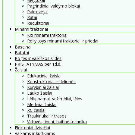
Mygtukai
Pagrindiniai valdymo blokai
Pakrovėjai
Ratai
Reduktoriai
Minami traktoriai
Kiti minami traktoriai
Rolly toys minami traktoriai ir priedai
Baseinai
Batutai
Rogės ir vaikiškos slidės
PRISTATYMAS per 1d.d.
Žaislai
Edukaciniai žaislai
Konstruktoriai ir delionės
Kūrybiniai žaislai
Lauko žaislai
Lėlių namai, vežimėliai, lėlės
Mediniai žaislai
RC žaislai
Traukinukai ir trasos
Virtuvės, indai, buitinė technika
Elektriniai dviračiai
Vaikams ir kūdikiams