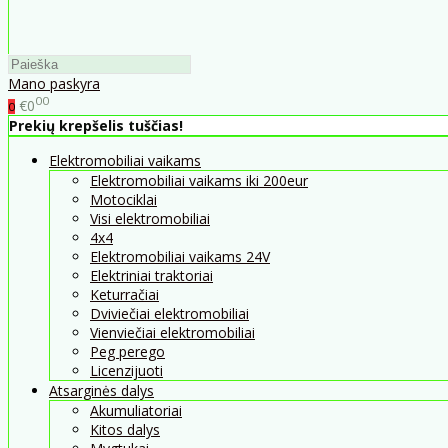
Mano paskyra
00
€0
0
Prekių krepšelis tuščias!
Elektromobiliai vaikams
Elektromobiliai vaikams iki 200eur
Motociklai
Visi elektromobiliai
4x4
Elektromobiliai vaikams 24V
Elektriniai traktoriai
Keturračiai
Dviviečiai elektromobiliai
Vienviečiai elektromobiliai
Peg perego
Licenzijuoti
Atsarginės dalys
Akumuliatoriai
Kitos dalys