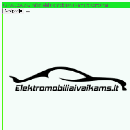
+37060236872
info@elektromobiliaivaikams.lt
Kontaktai
Navigacija