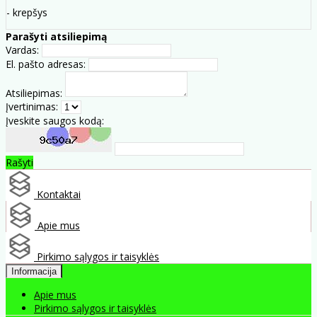
- krepšys
Parašyti atsiliepimą
Vardas:
El. pašto adresas:
Atsiliepimas:
Įvertinimas:
Įveskite saugos kodą:
Rašyti
Kontaktai
Apie mus
Pirkimo sąlygos ir taisyklės
Informacija
Apie mus
Pirkimo sąlygos ir taisyklės