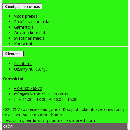
Klientų aptarnavimas
Visos prekės
Prekės su nuolaida
Gamintojai
Dovanų kuponai
Svetainės medis
Kontaktai
Klientams
Klientams
Užsakymų istorija
Kontaktai
+37060236872
info@elektromobiliaivaikams.lt
I - V 11.00 - 18.00, VI 10.00 - 15.00
2026 © Visos teisės saugomos. Kopijuoti, platinti svetainės turinį
be autorių sutikimo draudžiama.
Elektroninių parduotuvių nuoma
-
eshoprent.com
Rašyti