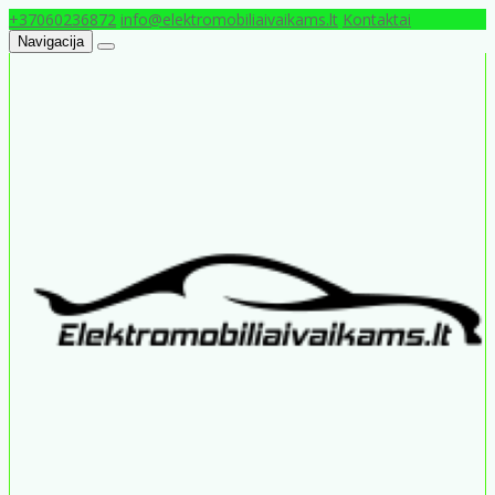
+37060236872
info@elektromobiliaivaikams.lt
Kontaktai
Navigacija