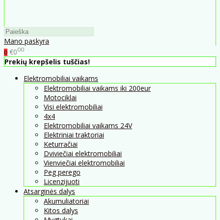
Mano paskyra
00
€0
0
Prekių krepšelis tuščias!
Elektromobiliai vaikams
Elektromobiliai vaikams iki 200eur
Motociklai
Visi elektromobiliai
4x4
Elektromobiliai vaikams 24V
Elektriniai traktoriai
Keturračiai
Dviviečiai elektromobiliai
Vienviečiai elektromobiliai
Peg perego
Licenzijuoti
Atsarginės dalys
Akumuliatoriai
Kitos dalys
Mygtukai