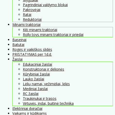
Pagrindiniai valdymo blokai
Pakrovėjai
Ratai
Reduktoriai
Minami traktoriai
Kiti minami traktoriai
Rolly toys minami traktoriai ir priedai
Baseinai
Batutai
Rogės ir vaikiškos slidės
PRISTATYMAS per 1d.d.
Žaislai
Edukaciniai žaislai
Konstruktoriai ir delionės
Kūrybiniai žaislai
Lauko žaislai
Lėlių namai, vežimėliai, lėlės
Mediniai žaislai
RC žaislai
Traukinukai ir trasos
Virtuvės, indai, buitinė technika
Elektriniai dviračiai
Vaikams ir kūdikiams