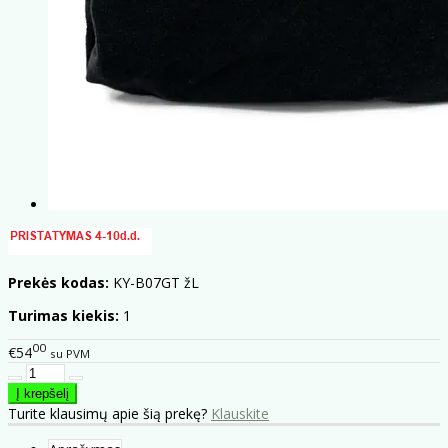
Prekės kodas:
KY-B07GT žL
Turimas kiekis:
1
00
€54
su PVM
Turite klausimų apie šią prekę?
Klauskite