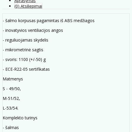
Aprašymas
(0) Atsiliepimai
- šalmo korpusas pagamintas iš ABS medžiagos
- inovatyvios ventiliacijos angos
- reguliuojamas skydelis
- mikrometrinė sagtis
- svoris: 1100 (+/-50) g
- ECE-R22-05 sertifikatas
Matmenys
S - 49/50,
M-51/52,
L-53/54.
Komplekto turinys
- šalmas