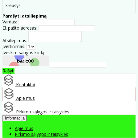
- krepšys
Parašyti atsiliepimą
Vardas:
El. pašto adresas:
Atsiliepimas:
Įvertinimas:
Įveskite saugos kodą:
Rašyti
Kontaktai
Apie mus
Pirkimo sąlygos ir taisyklės
Informacija
Apie mus
Pirkimo sąlygos ir taisyklės