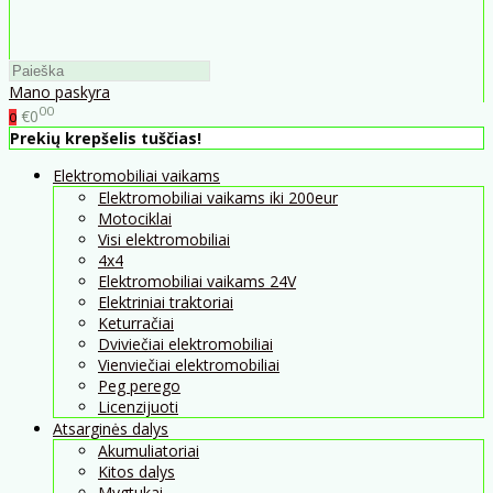
Mano paskyra
00
€0
0
Prekių krepšelis tuščias!
Elektromobiliai vaikams
Elektromobiliai vaikams iki 200eur
Motociklai
Visi elektromobiliai
4x4
Elektromobiliai vaikams 24V
Elektriniai traktoriai
Keturračiai
Dviviečiai elektromobiliai
Vienviečiai elektromobiliai
Peg perego
Licenzijuoti
Atsarginės dalys
Akumuliatoriai
Kitos dalys
Mygtukai