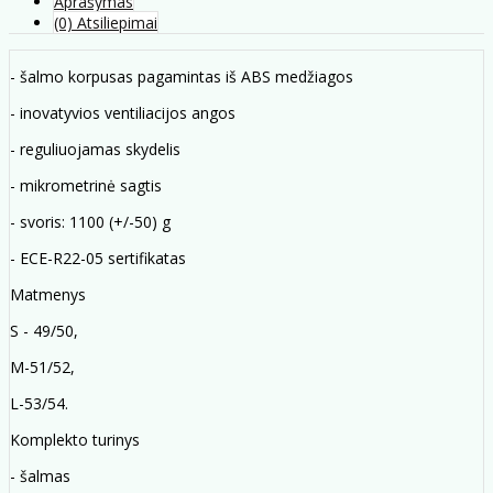
Aprašymas
(0) Atsiliepimai
- šalmo korpusas pagamintas iš ABS medžiagos
- inovatyvios ventiliacijos angos
- reguliuojamas skydelis
- mikrometrinė sagtis
- svoris: 1100 (+/-50) g
- ECE-R22-05 sertifikatas
Matmenys
S - 49/50,
M-51/52,
L-53/54.
Komplekto turinys
- šalmas