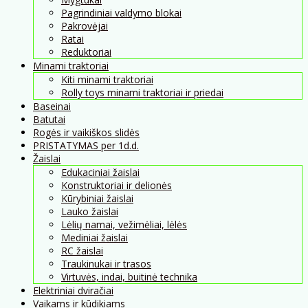
Pagrindiniai valdymo blokai
Pakrovėjai
Ratai
Reduktoriai
Minami traktoriai
Kiti minami traktoriai
Rolly toys minami traktoriai ir priedai
Baseinai
Batutai
Rogės ir vaikiškos slidės
PRISTATYMAS per 1d.d.
Žaislai
Edukaciniai žaislai
Konstruktoriai ir delionės
Kūrybiniai žaislai
Lauko žaislai
Lėlių namai, vežimėliai, lėlės
Mediniai žaislai
RC žaislai
Traukinukai ir trasos
Virtuvės, indai, buitinė technika
Elektriniai dviračiai
Vaikams ir kūdikiams