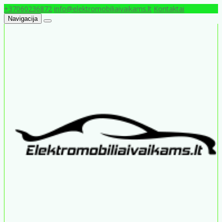
+37060236872
info@elektromobiliaivaikams.lt
Kontaktai
Navigacija