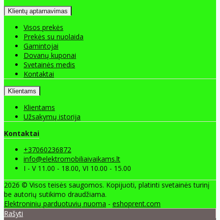
Klientų aptarnavimas
Visos prekės
Prekės su nuolaida
Gamintojai
Dovanų kuponai
Svetainės medis
Kontaktai
Klientams
Klientams
Užsakymų istorija
Kontaktai
+37060236872
info@elektromobiliaivaikams.lt
I - V 11.00 - 18.00, VI 10.00 - 15.00
2026 © Visos teisės saugomos. Kopijuoti, platinti svetainės turinį
be autorių sutikimo draudžiama.
Elektroninių parduotuvių nuoma
-
eshoprent.com
Rašyti