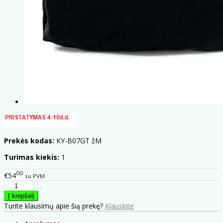
Prekės kodas:
KY-B07GT žM
Turimas kiekis:
1
00
€54
su PVM
Turite klausimų apie šią prekę?
Klauskite