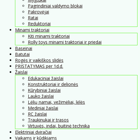
Pagrindiniai valdymo blokai
Pakrovėjai
Ratai
Reduktoriai
Minami traktoriai
Kiti minami traktoriai
Rolly toys minami traktoriai ir priedai
Baseinai
Batutai
Rogės ir vaikiškos slidės
PRISTATYMAS per 1d.d.
Žaislai
Edukaciniai žaislai
Konstruktoriai ir delionės
Kūrybiniai žaislai
Lauko žaislai
Lėlių namai, vežimėliai, lėlės
Mediniai žaislai
RC žaislai
Traukinukai ir trasos
Virtuvės, indai, buitinė technika
Elektriniai dviračiai
Vaikams ir kūdikiams