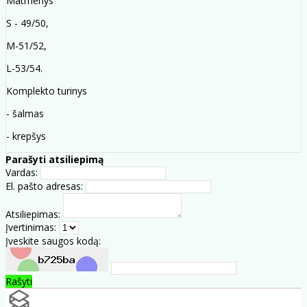
Matmenys
S - 49/50,
M-51/52,
L-53/54.
Komplekto turinys
- šalmas
- krepšys
Parašyti atsiliepimą
Vardas:
El. pašto adresas:
Atsiliepimas:
Įvertinimas:
Įveskite saugos kodą:
Rašyti