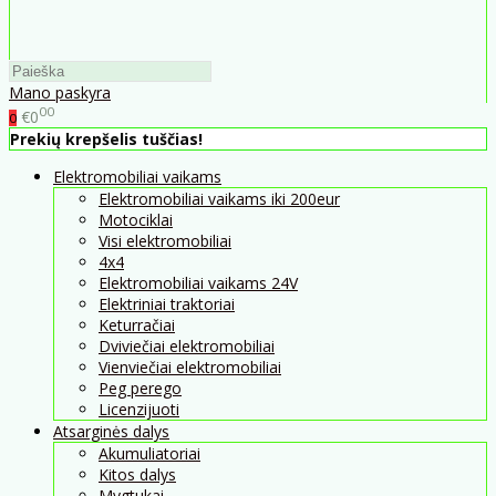
Mano paskyra
00
€0
0
Prekių krepšelis tuščias!
Elektromobiliai vaikams
Elektromobiliai vaikams iki 200eur
Motociklai
Visi elektromobiliai
4x4
Elektromobiliai vaikams 24V
Elektriniai traktoriai
Keturračiai
Dviviečiai elektromobiliai
Vienviečiai elektromobiliai
Peg perego
Licenzijuoti
Atsarginės dalys
Akumuliatoriai
Kitos dalys
Mygtukai