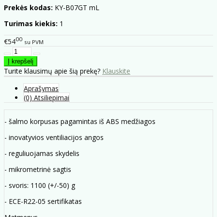
Prekės kodas:
KY-B07GT mL
Turimas kiekis:
1
00
€54
su PVM
Turite klausimų apie šią prekę?
Klauskite
Aprašymas
(0) Atsiliepimai
- šalmo korpusas pagamintas iš ABS medžiagos
- inovatyvios ventiliacijos angos
- reguliuojamas skydelis
- mikrometrinė sagtis
- svoris: 1100 (+/-50) g
- ECE-R22-05 sertifikatas