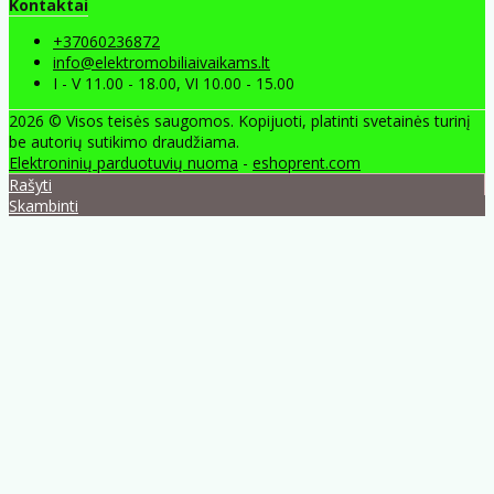
Kontaktai
+37060236872
info@elektromobiliaivaikams.lt
I - V 11.00 - 18.00, VI 10.00 - 15.00
2026 © Visos teisės saugomos. Kopijuoti, platinti svetainės turinį
be autorių sutikimo draudžiama.
Elektroninių parduotuvių nuoma
-
eshoprent.com
Rašyti
Skambinti