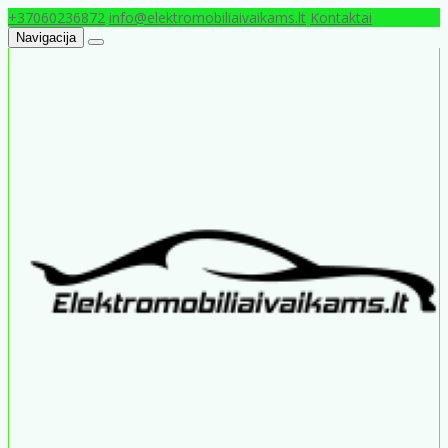
+37060236872
info@elektromobiliaivaikams.lt
Kontaktai
Navigacija