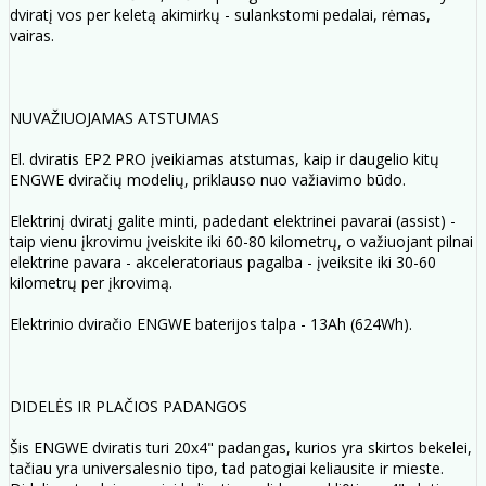
dviratį vos per keletą akimirkų - sulankstomi pedalai, rėmas,
vairas.
NUVAŽIUOJAMAS ATSTUMAS
El. dviratis EP2 PRO įveikiamas atstumas, kaip ir daugelio kitų
ENGWE dviračių modelių, priklauso nuo važiavimo būdo.
Elektrinį dviratį galite minti, padedant elektrinei pavarai (assist) -
taip vienu įkrovimu įveiskite iki 60-80 kilometrų, o važiuojant pilnai
elektrine pavara - akceleratoriaus pagalba - įveiksite iki 30-60
kilometrų per įkrovimą.
Elektrinio dviračio ENGWE baterijos talpa - 13Ah (624Wh).
DIDELĖS IR PLAČIOS PADANGOS
Šis ENGWE dviratis turi 20x4" padangas, kurios yra skirtos bekelei,
tačiau yra universalesnio tipo, tad patogiai keliausite ir mieste.