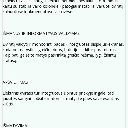
Didelis ratas leis saugiai keliauti per didesnes kli0tis, o 4" plotis,
kartu su stabilia vairo kolonėle - patogiai ir stabiliai vairuoti dviratį
kalnuotose ir akmenuotose vietovėse.
IŠMANUS IR INFORMATYVUS VALDYMAS
Dviratį valdyti ir monitorinti padės - integruotas displėjus-ekranas,
kuriame matysite - greičio, ridos, baterijos ir kitur parametrus.
Taip pat, galėsite matyti pasirinktą greičio rėžimą, lygį, žibintų
statusą.
APŠVIETIMAS
Elektrinis dviratis turi integruotus žibintus priekyje ir gale, tad
jausitės saugiai - būsite matomi ir matysite prieš save esančias
kliūtis.
IŠMATAVIMAI