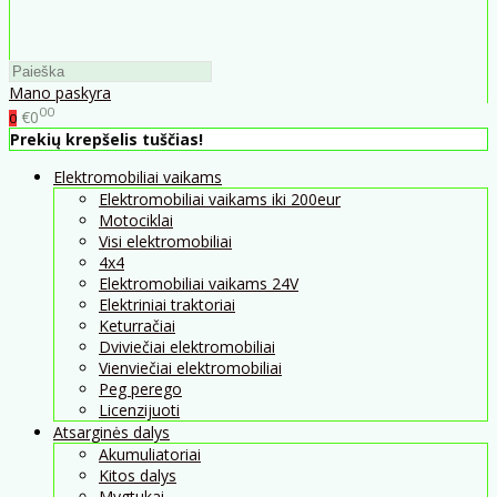
Mano paskyra
00
€0
0
Prekių krepšelis tuščias!
Elektromobiliai vaikams
Elektromobiliai vaikams iki 200eur
Motociklai
Visi elektromobiliai
4x4
Elektromobiliai vaikams 24V
Elektriniai traktoriai
Keturračiai
Dviviečiai elektromobiliai
Vienviečiai elektromobiliai
Peg perego
Licenzijuoti
Atsarginės dalys
Akumuliatoriai
Kitos dalys
Mygtukai