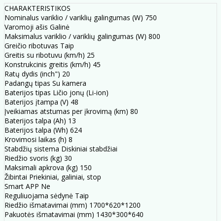
CHARAKTERISTIKOS
Nominalus variklio / variklių galingumas (W) 750
Varomoji ašis Galinė
Maksimalus variklio / variklių galingumas (W) 800
Greičio ribotuvas Taip
Greitis su ribotuvu (km/h) 25
Konstrukcinis greitis (km/h) 45
Ratų dydis (inch") 20
Padangų tipas Su kamera
Baterijos tipas Ličio jonų (Li-ion)
Baterijos įtampa (V) 48
Įveikiamas atstumas per įkrovimą (km) 80
Baterijos talpa (Ah) 13
Baterijos talpa (Wh) 624
Krovimosi laikas (h) 8
Stabdžių sistema Diskiniai stabdžiai
Riedžio svoris (kg) 30
Maksimali apkrova (kg) 150
Žibintai Priekiniai, galiniai, stop
Smart APP Ne
Reguliuojama sėdynė Taip
Riedžio išmatavimai (mm) 1700*620*1200
Pakuotės išmatavimai (mm) 1430*300*640