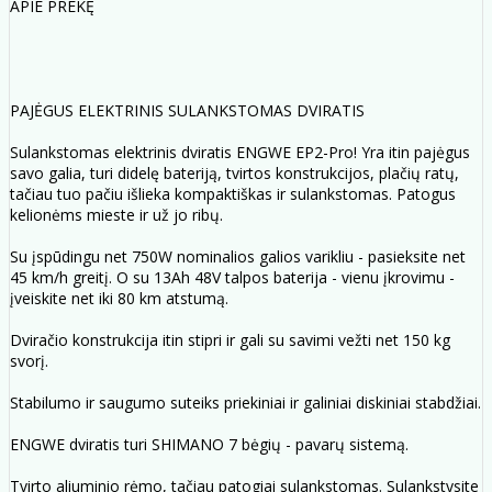
APIE PREKĘ
PAJĖGUS ELEKTRINIS SULANKSTOMAS DVIRATIS
Sulankstomas elektrinis dviratis ENGWE EP2-Pro! Yra itin pajėgus
savo galia, turi didelę bateriją, tvirtos konstrukcijos, plačių ratų,
tačiau tuo pačiu išlieka kompaktiškas ir sulankstomas. Patogus
kelionėms mieste ir už jo ribų.
Su įspūdingu net 750W nominalios galios varikliu - pasieksite net
45 km/h greitį. O su 13Ah 48V talpos baterija - vienu įkrovimu -
įveiskite net iki 80 km atstumą.
Dviračio konstrukcija itin stipri ir gali su savimi vežti net 150 kg
svorį.
Stabilumo ir saugumo suteiks priekiniai ir galiniai diskiniai stabdžiai.
ENGWE dviratis turi SHIMANO 7 bėgių - pavarų sistemą.
Tvirto aliuminio rėmo, tačiau patogiai sulankstomas. Sulankstysite