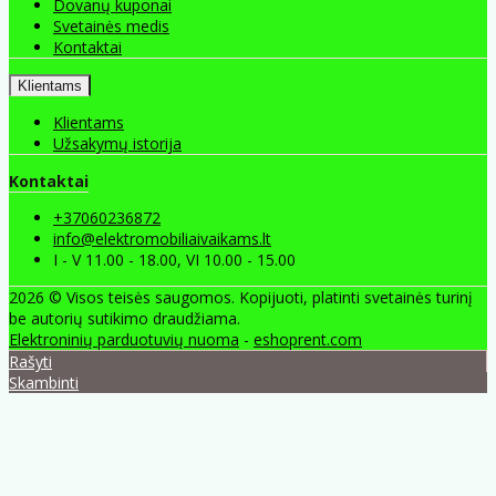
Dovanų kuponai
Svetainės medis
Kontaktai
Klientams
Klientams
Užsakymų istorija
Kontaktai
+37060236872
info@elektromobiliaivaikams.lt
I - V 11.00 - 18.00, VI 10.00 - 15.00
2026 © Visos teisės saugomos. Kopijuoti, platinti svetainės turinį
be autorių sutikimo draudžiama.
Elektroninių parduotuvių nuoma
-
eshoprent.com
Rašyti
Skambinti