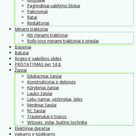
Pagrindiniai valdymo blokai
Pakrovėjai
Ratai
Reduktoriai
Minami traktoriai
Kiti minami traktoriai
Rolly toys minami traktoriai ir priedai
Baseinai
Batutai
Rogės ir vaikiškos slidės
PRISTATYMAS per 1d.d.
Žaislai
Edukaciniai žaislai
Konstruktoriai ir delionės
Kūrybiniai žaislai
Lauko žaislai
Lėlių namai, vežimėliai, lėlės
Mediniai žaislai
RC žaislai
Traukinukai ir trasos
Virtuvės, indai, buitinė technika
Elektriniai dviračiai
Vaikams ir kūdikiams