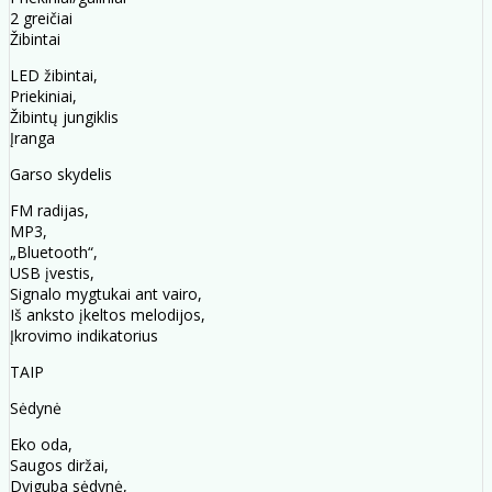
2 greičiai
Žibintai
LED žibintai,
Priekiniai,
Žibintų jungiklis
Įranga
Garso skydelis
FM radijas,
MP3,
„Bluetooth“,
USB įvestis,
Signalo mygtukai ant vairo,
Iš anksto įkeltos melodijos,
Įkrovimo indikatorius
TAIP
Sėdynė
Eko oda,
Saugos diržai,
Dviguba sėdynė,