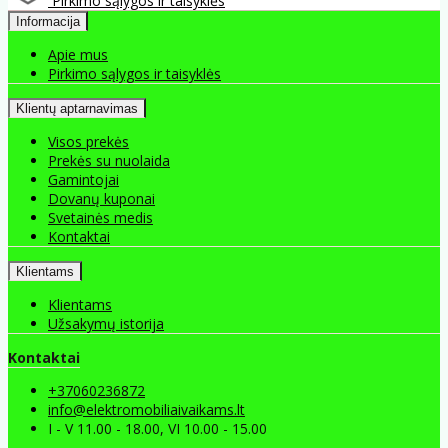
Pirkimo sąlygos ir taisyklės
Informacija
Apie mus
Pirkimo sąlygos ir taisyklės
Klientų aptarnavimas
Visos prekės
Prekės su nuolaida
Gamintojai
Dovanų kuponai
Svetainės medis
Kontaktai
Klientams
Klientams
Užsakymų istorija
Kontaktai
+37060236872
info@elektromobiliaivaikams.lt
I - V 11.00 - 18.00, VI 10.00 - 15.00