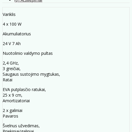
Variklis
4 x 100 W
Akumuliatorius
24 V 7 Ah
Nuotolinio valdymo pultas
2,4 GHz,
3 greičiai,
Saugaus sustojimo mygtukas,
Ratai
EVA putplasčio ratukai,
25 x 9 cm,
Amortizatoriai
2 x galiniai
Pavaros
Švelnus užvedimas,
Priekiniai/galiniai