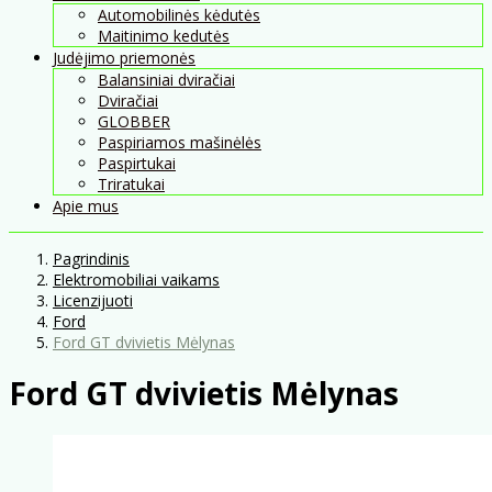
Automobilinės kėdutės
Maitinimo kedutės
Judėjimo priemonės
Balansiniai dviračiai
Dviračiai
GLOBBER
Paspiriamos mašinėlės
Paspirtukai
Triratukai
Apie mus
Pagrindinis
Elektromobiliai vaikams
Licenzijuoti
Ford
Ford GT dvivietis Mėlynas
Ford GT dvivietis Mėlynas