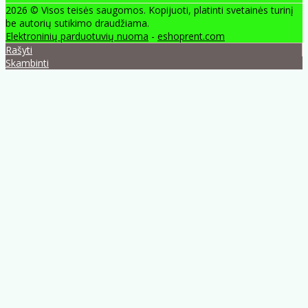
2026 © Visos teisės saugomos. Kopijuoti, platinti svetainės turinį
be autorių sutikimo draudžiama.
Elektroninių parduotuvių nuoma
-
eshoprent.com
Rašyti
Skambinti