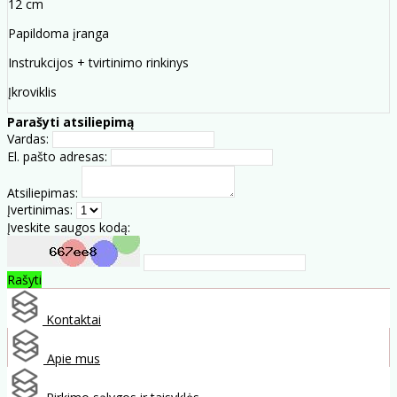
12 cm
Papildoma įranga
Instrukcijos + tvirtinimo rinkinys
Įkroviklis
Parašyti atsiliepimą
Vardas:
El. pašto adresas:
Atsiliepimas:
Įvertinimas:
Įveskite saugos kodą:
Rašyti
Kontaktai
Apie mus