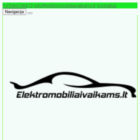
+37060236872
info@elektromobiliaivaikams.lt
Kontaktai
Navigacija