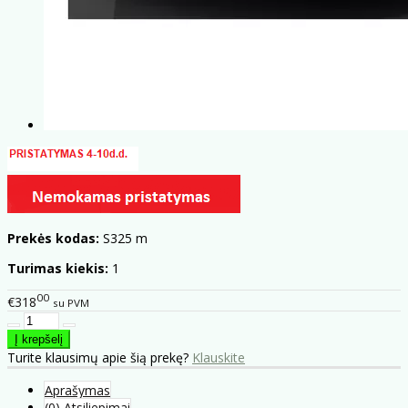
Prekės kodas:
S325 m
Turimas kiekis:
1
00
€318
su PVM
Turite klausimų apie šią prekę?
Klauskite
Aprašymas
(0) Atsiliepimai