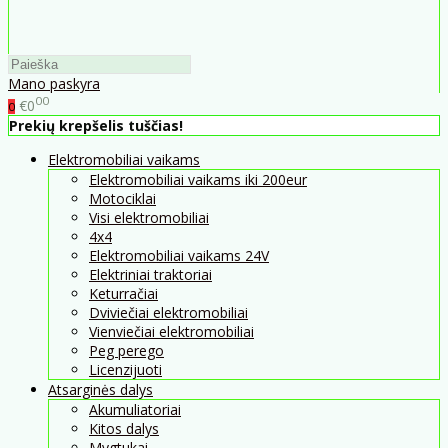
Mano paskyra
00
€0
0
Prekių krepšelis tuščias!
Elektromobiliai vaikams
Elektromobiliai vaikams iki 200eur
Motociklai
Visi elektromobiliai
4x4
Elektromobiliai vaikams 24V
Elektriniai traktoriai
Keturračiai
Dviviečiai elektromobiliai
Vienviečiai elektromobiliai
Peg perego
Licenzijuoti
Atsarginės dalys
Akumuliatoriai
Kitos dalys
Mygtukai