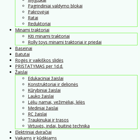
Pagrindiniai valdymo blokai
Pakrovėjai
Ratai
Reduktoriai
Minami traktoriai
Kiti minami traktoriai
Rolly toys minami traktoriai ir priedai
Baseinai
Batutai
Rogės ir vaikiškos slidės
PRISTATYMAS per 1d.d.
Žaislai
Edukaciniai žaislai
Konstruktoriai ir delionės
Kūrybiniai žaislai
Lauko žaislai
Lėlių namai, vežimėliai, lėlės
Mediniai žaislai
RC žaislai
Traukinukai ir trasos
Virtuvės, indai, buitinė technika
Elektriniai dviračiai
Vaikams ir kūdikiams