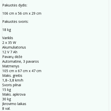
Pakuotės dydis:
106 cm x 56 cm x 29 cm
Pakuotės svoris:
18 kg
Variklis
2 x 35 W
Akumuliatorius
12 V 7 Ah
Pavarų dėžė
Automatinė, 3 pavaros
Matmenys
105 cm x 67 cm x 47 cm
Maks. greitis
1,8–3,8 km/h
Svoris pilnai
15 kg
Maks. apkrova
30 kg
Įkrovimo laikas
8 val.