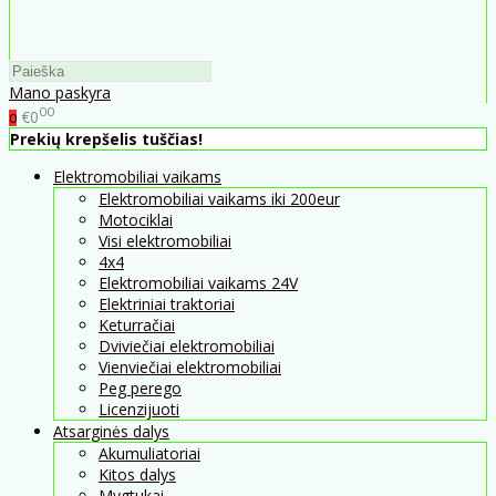
Mano paskyra
00
€0
0
Prekių krepšelis tuščias!
Elektromobiliai vaikams
Elektromobiliai vaikams iki 200eur
Motociklai
Visi elektromobiliai
4x4
Elektromobiliai vaikams 24V
Elektriniai traktoriai
Keturračiai
Dviviečiai elektromobiliai
Vienviečiai elektromobiliai
Peg perego
Licenzijuoti
Atsarginės dalys
Akumuliatoriai
Kitos dalys
Mygtukai