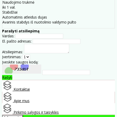
Naudojimo trukmė
iki 1 val.
Stabdžiai
Automatinis atleidus dujas
Avarinis stabdys iš nuotolinio valdymo pulto
Parašyti atsiliepimą
Vardas:
El. pašto adresas:
Atsiliepimas:
Įvertinimas:
Įveskite saugos kodą:
Rašyti
Kontaktai
Apie mus
Pirkimo sąlygos ir taisyklės