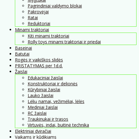
Pagrindiniai valdymo blokai
Pakrovėjai
Ratai
Reduktoriai
Minami traktoriai
Kiti minami traktoriai
Rolly toys minami traktoriai ir priedai
Baseinai
Batutai
Rogės ir vaikiškos slidės
PRISTATYMAS per 1d.d.
Žaislai
Edukaciniai žaislai
Konstruktoriai ir delionės
Kūrybiniai žaislai
Lauko žaislai
Lėlių namai, vežimėliai, lėlės
Mediniai žaislai
RC žaislai
Traukinukai ir trasos
Virtuvės, indai, buitinė technika
Elektriniai dviračiai
Vaikams ir kūdikiams