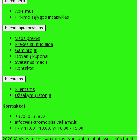
Informacija
Apie mus
Pirkimo sąlygos ir taisyklės
Klientų aptarnavimas
Visos prekės
Prekės su nuolaida
Gamintojai
Dovanų kuponai
Svetainės medis
Kontaktai
Klientams
Klientams
Užsakymų istorija
Kontaktai
+37060236872
info@elektromobiliaivaikams.lt
I - V 11.00 - 18.00, VI 10.00 - 15.00
2026 © Visos teisės saugomos. Kopijuoti, platinti svetainės turinį