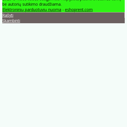
be autorių sutikimo draudžiama.
Elektroninių parduotuvių nuoma
-
eshoprent.com
Rašyti
Skambinti