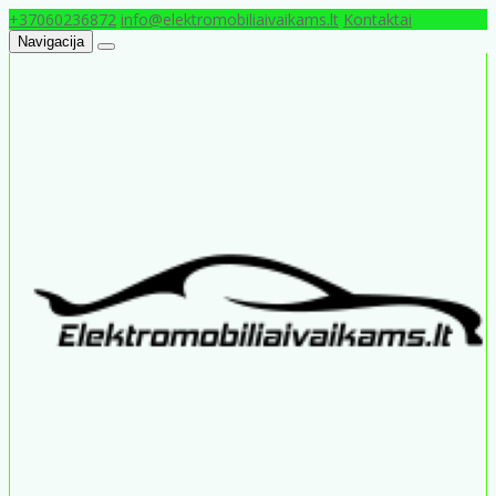
+37060236872
info@elektromobiliaivaikams.lt
Kontaktai
Navigacija