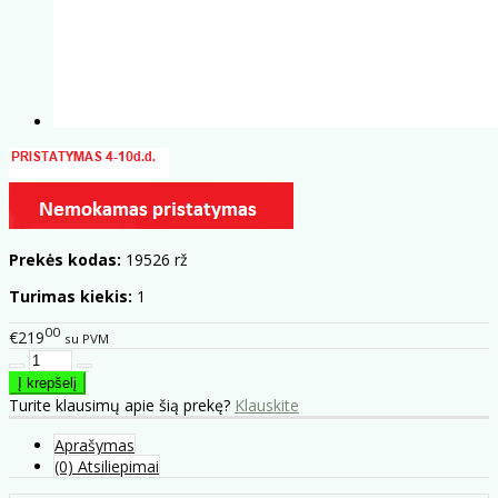
Prekės kodas:
19526 rž
Turimas kiekis:
1
00
€219
su PVM
Turite klausimų apie šią prekę?
Klauskite
Aprašymas
(0) Atsiliepimai