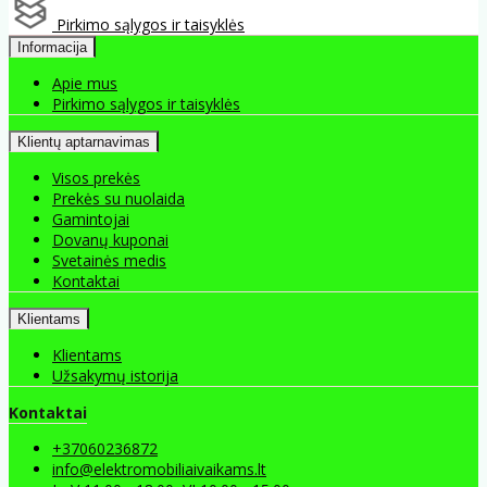
Pirkimo sąlygos ir taisyklės
Informacija
Apie mus
Pirkimo sąlygos ir taisyklės
Klientų aptarnavimas
Visos prekės
Prekės su nuolaida
Gamintojai
Dovanų kuponai
Svetainės medis
Kontaktai
Klientams
Klientams
Užsakymų istorija
Kontaktai
+37060236872
info@elektromobiliaivaikams.lt