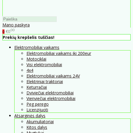
Mano paskyra
00
€0
0
Prekių krepšelis tuščias!
Elektromobiliai vaikams
Elektromobiliai vaikams iki 200eur
Motociklai
Visi elektromobiliai
4x4
Elektromobiliai vaikams 24V
Elektriniai traktoriai
Keturračiai
Dviviečiai elektromobiliai
Vienviečiai elektromobiliai
Peg perego
Licenzijuoti
Atsarginės dalys
Akumuliatoriai
Kitos dalys
Mygtukai