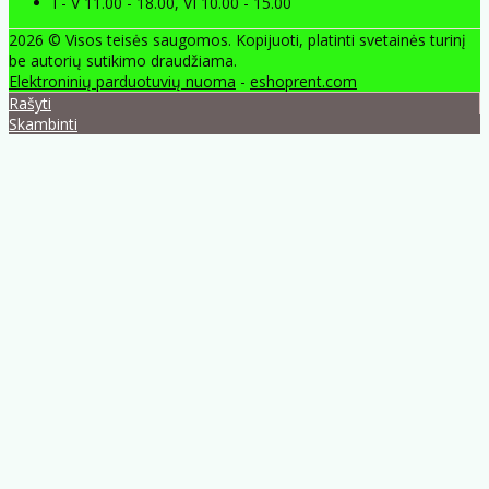
I - V 11.00 - 18.00, VI 10.00 - 15.00
2026 © Visos teisės saugomos. Kopijuoti, platinti svetainės turinį
be autorių sutikimo draudžiama.
Elektroninių parduotuvių nuoma
-
eshoprent.com
Rašyti
Skambinti