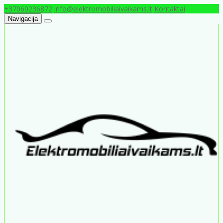
+37060236872
info@elektromobiliaivaikams.lt
Kontaktai
Navigacija