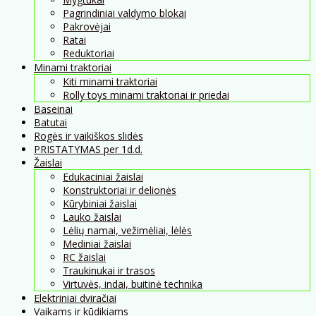
Pagrindiniai valdymo blokai
Pakrovėjai
Ratai
Reduktoriai
Minami traktoriai
Kiti minami traktoriai
Rolly toys minami traktoriai ir priedai
Baseinai
Batutai
Rogės ir vaikiškos slidės
PRISTATYMAS per 1d.d.
Žaislai
Edukaciniai žaislai
Konstruktoriai ir delionės
Kūrybiniai žaislai
Lauko žaislai
Lėlių namai, vežimėliai, lėlės
Mediniai žaislai
RC žaislai
Traukinukai ir trasos
Virtuvės, indai, buitinė technika
Elektriniai dviračiai
Vaikams ir kūdikiams