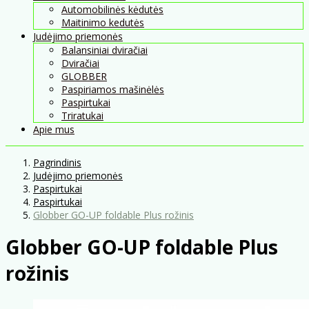
Automobilinės kėdutės
Maitinimo kedutės
Judėjimo priemonės
Balansiniai dviračiai
Dviračiai
GLOBBER
Paspiriamos mašinėlės
Paspirtukai
Triratukai
Apie mus
Pagrindinis
Judėjimo priemonės
Paspirtukai
Paspirtukai
Globber GO-UP foldable Plus rožinis
Globber GO-UP foldable Plus
rožinis