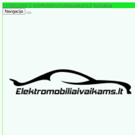
+37060236872
info@elektromobiliaivaikams.lt
Kontaktai
Navigacija