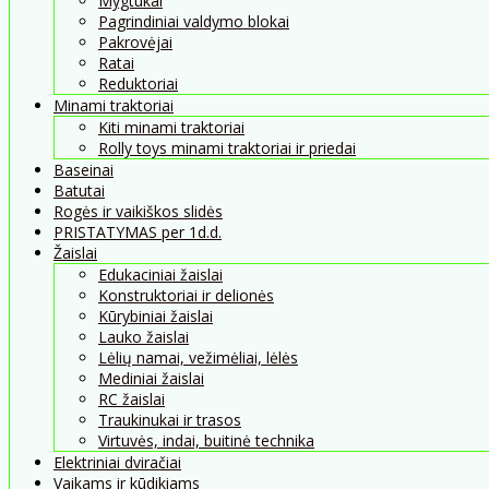
Mygtukai
Pagrindiniai valdymo blokai
Pakrovėjai
Ratai
Reduktoriai
Minami traktoriai
Kiti minami traktoriai
Rolly toys minami traktoriai ir priedai
Baseinai
Batutai
Rogės ir vaikiškos slidės
PRISTATYMAS per 1d.d.
Žaislai
Edukaciniai žaislai
Konstruktoriai ir delionės
Kūrybiniai žaislai
Lauko žaislai
Lėlių namai, vežimėliai, lėlės
Mediniai žaislai
RC žaislai
Traukinukai ir trasos
Virtuvės, indai, buitinė technika
Elektriniai dviračiai
Vaikams ir kūdikiams