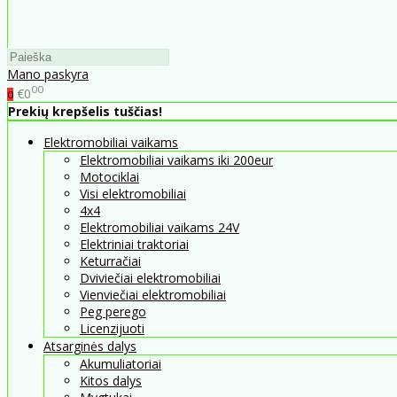
Mano paskyra
00
€0
0
Prekių krepšelis tuščias!
Elektromobiliai vaikams
Elektromobiliai vaikams iki 200eur
Motociklai
Visi elektromobiliai
4x4
Elektromobiliai vaikams 24V
Elektriniai traktoriai
Keturračiai
Dviviečiai elektromobiliai
Vienviečiai elektromobiliai
Peg perego
Licenzijuoti
Atsarginės dalys
Akumuliatoriai
Kitos dalys